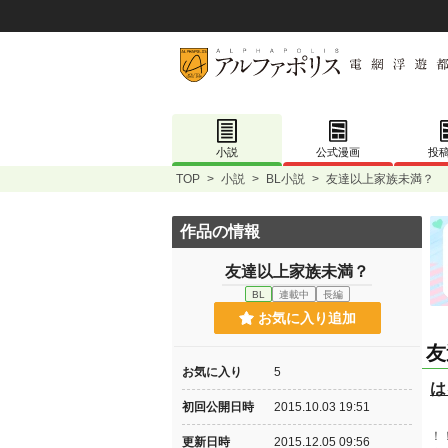
小説
公式漫画
投
TOP
>
小説
>
BL小説
>
友達以上家族未満？
作品の情報
友達以上家族未満？
BL
連載中
長編
お気に入り追加
友
お気に入り
5
は
初回公開日時
2015.10.03 19:51
！
更新日時
2015.12.05 09:56