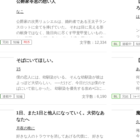
公爵家令息の想い人
小切手を私に投げ渡す。 「長い間、俺に従ってきた
んだから、君を傷つけたりはしない。」 「結婚の日
なこ
には招待状を送る。必ず来て、席につけよ。」 --- い
は
公爵家の次男リュシエルは、婚約者である王太子ラン
くつかのコメントを拝見し、大変申し訳なく思ってお
高
スロットに全てを捧げていた。 それは目に見える形
ります。 私は現在日本語を勉強しており、この文章
ン
の献身ではなく、陰日向に尽くす甲斐甲斐しいもの
はAI作品ではありませんが、 一部に翻訳ソフトを使
っ
だ。 学園にいる間は多くの者と交流を図りたいと言
用しています。 もし読んでくださる中で日本語のお
覚
文字数：12,334
完結
短編
R15
うランスロットの申し出でさえも、リュシエルは素直
BL
連載中
短
かしな点をご指摘いただけましたら、 本当にありが
間
に受け入れた。 ランスロットは側近候補の宰相令息
たく思います。
会
と騎士家系の令息、そして平民から伯爵家に養子縁組
も
そばにいてほしい。
されたリオルに囲まれ、学園生活を満喫している。
手
彼等はいつも一緒だ。 笑いに溢れ、仲睦まじく、他
15
あ
て
者が入り込める隙間はない。 リュシエルは何度もラ
持
僕の恋人には、幼馴染がいる。 そんな幼馴染が彼は
何
ンスロットに苦言を呈した。 もっと多くの者と交流
く
よっぽど大切らしい。 ──だけど、今日だけは僕のそ
で
を持つべきだと。初めにそう告げてきたのは、ランス
の
ばにいて欲しかった。 幼馴染を優先する攻め×口に出
何
ロットではないかと。 だが、その苦言が彼等に届く
あ
せない受け 安心してください、ハピエンです。
仕
ことのないまま、時は流れ卒園を迎える。 学園の卒
文字数：6,190
連載中
短編
BL
完結
ｼｮｰﾄ
た。 そして、昨年売り出
再
業と共に、リュシエルは本格的に王宮へと入り、間も
ヒ
無く婚姻がなされる予定だった。 卒業の式典が終わ
で
り、学生たちが初めて迎える公式な社交の場、卒業生
1日、また1日と他人になっていく。大切なあ
そろ
やその親族達が集う中、リュシエルは誰にもエスコー
なたへ
長
久
トされることなく、一人ポツンと彼等と対峙してい
ら
月夜の晩に
た。 「リュシエル、其方との婚約解消を陛下も公爵
俺
家も、既に了承済みだ。」 ランスロットの言葉に、
今
好きな人のトラウマを消してあげる代償に、 好きな
これまで一度も毅然とした態度を崩すことのなかった