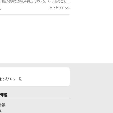
同性の先輩に好意を持たれている。いつものことだ
う。いい人だから、傷つけたくはないな。 そう、
文字数：6,223
っていた。
公式SNS一覧
情報
情報
報