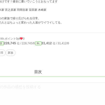
向けです！健全に書いていこうとおもってます
本家 宮之原家 羽間谷家 笹田家 木崎家
つの家族で繰り広げられる日常。
の人とはちょっと変わった人達がワイワイしてる。
24h.ポイント
0pt
0
228,745
31,412
位 / 228,745件
位 / 31,412件
説
BL
日常
家族
目次