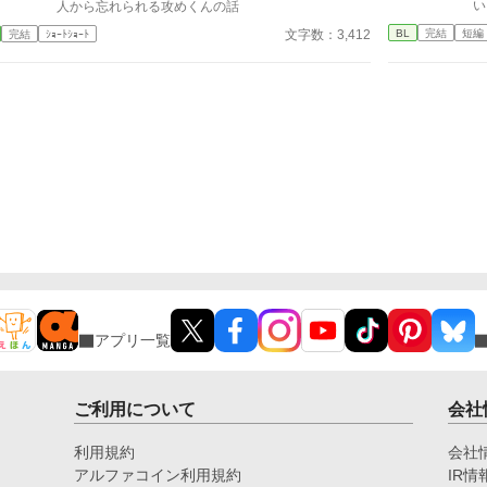
い
人から忘れられる攻めくんの話
リュシエルは、信じられないと膝から崩れ落ちた。
ろ
BL
完結
短編
文字数：3,412
完結
ｼｮｰﾄｼｮｰﾄ
思い付きで書き上げました。 全3話 他の連載途絶えて
思
いる方も、ぼちぼち書き始める予定です 書くことに
億劫になり、リハビリ的に思いつくまま書いたので、
矛盾とか色々スルーして頂けるとありがたいです
アプリ一覧
ご利用について
会社
利用規約
会社
アルファコイン利用規約
IR情