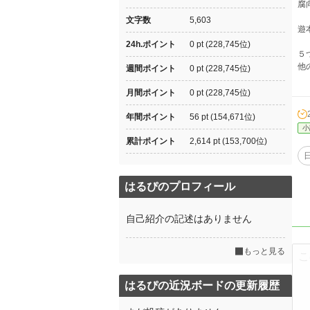
腐
文字数
5,603
遊
24h.ポイント
0 pt (228,745位)
５
他
週間ポイント
0 pt (228,745位)
月間ポイント
0 pt (228,745位)
年間ポイント
56 pt (154,671位)
小
累計ポイント
2,614 pt (153,700位)
はるぴのプロフィール
自己紹介の記述はありません
もっと見る
はるぴの近況ボードの更新履歴