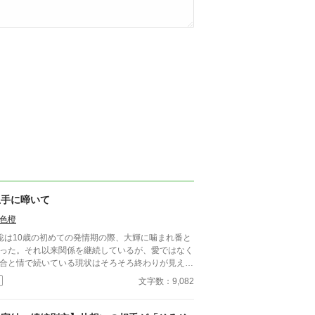
上手に啼いて
色橙
聡は10歳の初めての発情期の際、大輝に噛まれ番と
った。それ以来関係を継続しているが、愛ではなく
合と情で続いている現状はそろそろ終わりが見えて
た。 ■注意*独自オメガバース設定。■『それは愛か
文字数：9,082
能か』と同じ世界設定です。関係は一切なし。