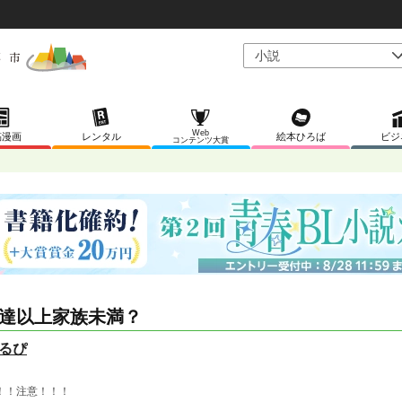
Web
稿漫画
レンタル
絵本ひろば
ビジ
コンテンツ大賞
達以上家族未満？
るぴ
！！注意！！！