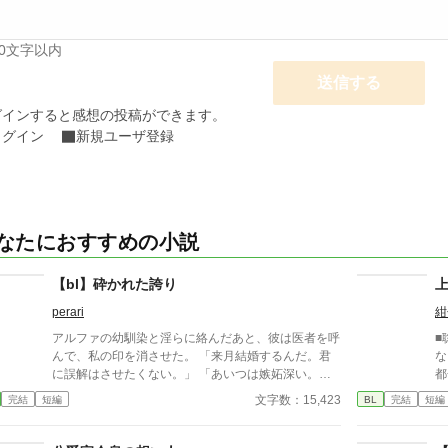
00文字以内
送信する
グインすると感想の投稿ができます。
ログイン
新規ユーザ登録
なたにおすすめの小説
【bl】砕かれた誇り
perari
紺
アルファの幼馴染と淫らに絡んだあと、彼は医者を呼
■
んで、私の印を消させた。 「来月結婚するんだ。君
な
に誤解はさせたくない。」 「あいつは嫉妬深い。泣
都
かせるわけにはいかない。」 「君ももう年頃の残り
い
文字数：15,423
完結
短編
BL
完結
短編
物のオメガだろ？ 俺の印をつけたまま、他のアルフ
本
ァとお見合いするなんてありえない。」 彼は冷た
く、けれどどこか薄情な笑みを浮かべながら、一枚の