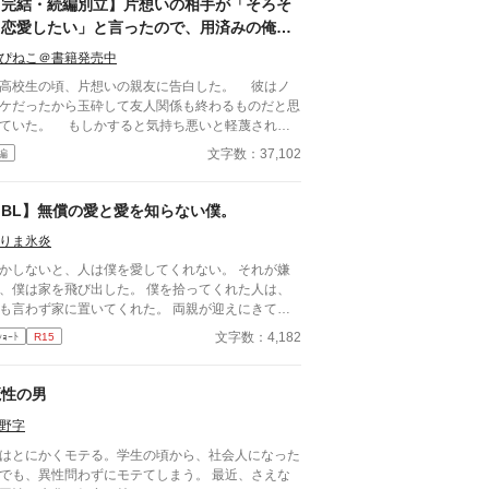
【完結・続編別立】片想いの相手が「そろそ
ろ恋愛したい」と言ったので、用済みの俺は
ニートになることにしました。
ぴねこ＠書籍発売中
校生の頃、片想いの親友に告白した。 彼はノ
ケだったから玉砕して友人関係も終わるものだと思
ていた。 もしかすると気持ち悪いと軽蔑される
悟までしていたのに、彼は「今は恋愛をしている時
文字数：37,102
編
がないんだ」と自分の夢を語ってくれた。 彼は
社を興した祖父のことをとても尊敬していて、自分
起業したいと熱く語ってくれた。 そして、俺の
【BL】無償の愛と愛を知らない僕。
を握って「できれば親友のお前には俺の右腕になっ
りま氷炎
ほしい」と言われた。 同性愛者の俺のことを気
ち悪いと遠ざけることもせずに、親友のままでいて
かしないと、人は僕を愛してくれない。 それが嫌
れた彼に俺は感謝して、同じ大学に進学して、大学
、僕は家を飛び出した。 僕を拾ってくれた人は、
頃に彼と一緒にゲームを作成する会社を起業した。
も言わず家に置いてくれた。 両親が迎えにきて、
れから二十年間、本当に二人三脚で駆け抜けてき
方なく家に帰った。 それから十数年後、僕は彼と
文字数：4,182
ｼｮｰﾄ
R15
したVRMMOが世界的に大
会した。
ットし、ゲーム大賞を取ったことを祝うパーティー
親友が語った言葉に俺の覚悟も決まった。 「俺も
魔性の男
そろ恋愛したい」 親友のその言葉に、俺は、
年の片想いを終わらせる覚悟をした。 不憫な拗
野字
せアラフォーが”愛”へと踏み出すお話です。
はとにかくモテる。学生の頃から、社会人になった
でも、異性問わずにモテてしまう。 最近、さえな