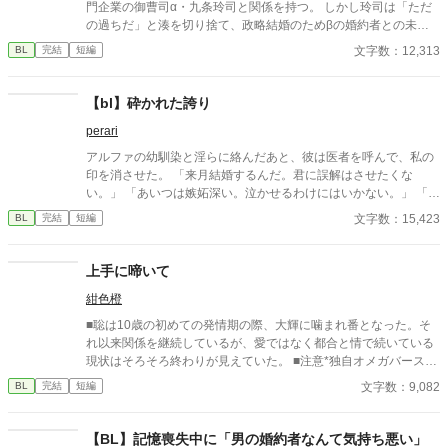
門企業の御曹司α・九条玲司と関係を持つ。 しかし玲司は「ただ
の過ちだ」と湊を切り捨て、政略結婚のためβの婚約者との未来
を選んだ。 深く傷ついた湊は、彼の前から姿を消す。 数か月後―
文字数：12,313
BL
完結
短編
―。 湊の身体は、これまで誰も知らなかった希少な『遅咲きΩ』
として覚醒する。 その瞬間、玲司は初めて湊こそが運命の番だっ
たと知る。 「戻ってきてくれ」 今さら必死に追いかけてくる玲
【bl】砕かれた誇り
司。 だが湊の隣には、自分を支え続けてくれた医師のα・神崎伊
perari
織がいた。 「あなたは俺を捨てたでしょう」 後悔に苦しむα、執
着する第二のα、そして希少Ωを巡る陰謀。 もう二度と傷つきた
アルファの幼馴染と淫らに絡んだあと、彼は医者を呼んで、私の
くないΩが最後に選ぶ相手とは――。 捨てた側の後悔と執着が加
印を消させた。 「来月結婚するんだ。君に誤解はさせたくな
速する、すれ違いオメガバースBL。
い。」 「あいつは嫉妬深い。泣かせるわけにはいかない。」 「君
ももう年頃の残り物のオメガだろ？ 俺の印をつけたまま、他の
文字数：15,423
BL
完結
短編
アルファとお見合いするなんてありえない。」 彼は冷たく、けれ
どどこか薄情な笑みを浮かべながら、一枚の小切手を私に投げ渡
す。 「長い間、俺に従ってきたんだから、君を傷つけたりはしな
上手に啼いて
い。」 「結婚の日には招待状を送る。必ず来て、席につけよ。」
紺色橙
--- いくつかのコメントを拝見し、大変申し訳なく思っておりま
す。 私は現在日本語を勉強しており、この文章はAI作品ではあり
■聡は10歳の初めての発情期の際、大輝に噛まれ番となった。そ
ませんが、 一部に翻訳ソフトを使用しています。 もし読んでくだ
れ以来関係を継続しているが、愛ではなく都合と情で続いている
さる中で日本語のおかしな点をご指摘いただけましたら、 本当に
現状はそろそろ終わりが見えていた。 ■注意*独自オメガバース設
ありがたく思います。
定。■『それは愛か本能か』と同じ世界設定です。関係は一切な
文字数：9,082
BL
完結
短編
し。
​【BL】記憶喪失中に「男の婚約者なんて気持ち悪い」