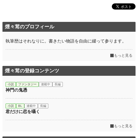
煙々茸のプロフィール
執筆歴はそれなりに。書きたい物語を自由に綴って参ります。
もっと見る
煙々茸の登録コンテンツ
小説
ファンタジー
連載中
長編
神門の鬼憑
小説
BL
連載中
長編
君だけに恋を囁く
もっと見る