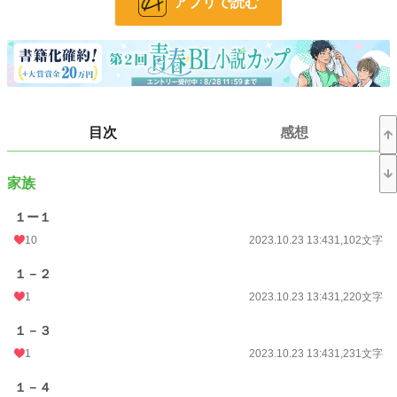
アプリで読む
小説
228,845 位 / 228,845 件
BL
31,439 位 / 31,439 件
お気に入り
25
24h.ポイント
0 pt
目次
感想
文字数
70,394
更新日時
2023.11.28 00:00
家族
初回公開日時
2023.10.23 13:43
１ー１
10
2023.10.23 13:43
1,102文字
初回完結日時
2023.11.30 11:30
１－２
週間ポイント
0 pt (228,845 位)
1
2023.10.23 13:43
1,220文字
月間ポイント
56 pt (77,878 位)
１－３
年間ポイント
1,421 pt (75,654 位)
1
2023.10.23 13:43
1,231文字
累計ポイント
17,553 pt (75,607 位)
１－４