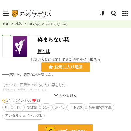
TOP
>
小説
>
BL小説
>
染まらない花
BL
完結
短編
染まらない花
煙々茸
お気に入りに追加して更新通知を受け取ろう
お気に入り追加
――六年前、突然兄弟が増えた。
その中で、四歳年上のあなたに恋をした。
戸籍上では兄だったとしても、
俺の中では赤の他人で、
好きになった人。
24h.ポイント
0pt
32
BL
日常
水泳部
兄弟
弟×兄
年下攻め
高校生×大学生
かわいくて、綺麗で、優しくて、
アンダルシュノベルズb
その辺にいる女より魅力的に映る。
どんなにライバルがいても、
あなたが他の色に染まることはない。