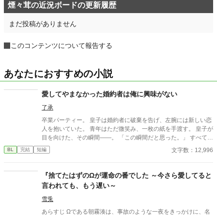
煙々茸の近況ボードの更新履歴
まだ投稿がありません
このコンテンツについて報告する
あなたにおすすめの小説
愛してやまなかった婚約者は俺に興味がない
了承
卒業パーティー。 皇子は婚約者に破棄を告げ、左腕には新しい恋
人を抱いていた。 青年はただ微笑み、一枚の紙を手渡す。 皇子が
目を向けた、その瞬間——。 「この瞬間だと思った。」 すべてを
愛で終わらせた、沈黙の恋の物語。 IFストーリーあり 誤字あ
文字数：12,996
BL
完結
短編
れば報告お願いします！
『捨てたはずのΩが運命の番でした ～今さら愛してると
言われても、もう遅い～
雪兎
あらすじ Ωである朝霧湊は、事故のような一夜をきっかけに、名