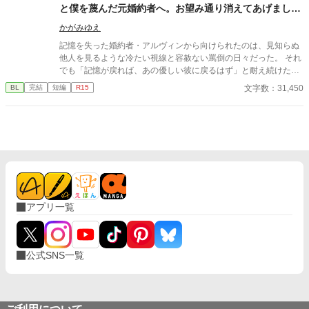
と僕を蔑んだ元婚約者へ。お望み通り消えてあげました
ので、今更記憶が戻ったと泣きつかれても
かがみゆえ
記憶を失った婚約者・アルヴィンから向けられたのは、見知らぬ
他人を見るような冷たい視線と容赦ない罵倒の日々だった。 それ
でも「記憶が戻れば、あの優しい彼に戻るはず」と耐え続けたニ
コラス。 しかし、アルヴィンがみんなの前でニコラスの手紙を破
文字数：31,450
BL
完結
短編
R15
りながら嘲笑した時、ついに限界を迎える。 「僕が愛したアルヴ
ィンは、あの日死んだんだ」 ​誰も信じられなくなったニコラスは
隣国へ留学することになった。 留学先で過去を乗り越え、新しい
幸福を掴んだニコラス。 そこへ「記憶が戻った」と涙を流すアル
ヴィンが現れるが、すでにニコラスの心には少しの情も残ってな
くて―――……。
アプリ一覧
公式SNS一覧