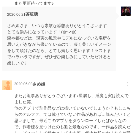
また更新待ってます♪
蒼琉璃
2020.06.21
さめ姫さま、いつも素敵な感想ありがとうございます、
とても励みになっています！(◍•ᴗ•◍)
森や都などは、現実の風景やモデルになっている場所を
思いえがきながら書いているので、凄く美しいイメージ
をして頂けたのなら、とても嬉しく思います！ラストま
でハラハラですが、ぜひぜひ楽しみにしていただけると
嬉しいです！
さめ姫
︙
2020.06.03
またお返事ありがとうございます♪星屑も、淫魔も実は読んで
ました笑。
他のアプリで別作品などは描いていないでしょうか？もしこち
らのアルファ、では載せていない作品があれば…読みたい！と
思いまして。最近このアプリをダウンロードしたばかりなの
で、作者様を見つけたのも割と最近なのです。一作品を読んだ