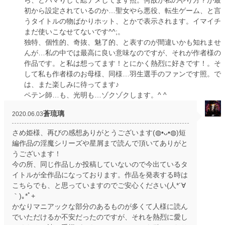
ら、どハマりして総ナメしてます照。何故か私のやり方？が最
初から設定されているのか…聖女やら悪役、転生ゲーム、と言
うタイトルの物ばかりホット、とかで表示されます。イマイチ
まだ使いこなせてないです^^;。
独特、個性的、奇抜、魅了的、と表すのが間違いかも知れませ
んが…私の中では最高に良い意味なのですが、それが作者様の
作品です。と私は想ってます！とにかく熱烈に好きです！。そ
して私も作者様のお母様、同様…羽生選手のファンです照。で
は、また楽しみに待ってます♪
ペテン師…も、光明も…ゾクゾクします。^ ^
蒼琉璃
2020.06.03
さめ姫様、再びの感想ありがとうございます(◍•ᴗ•◍)短
編作品の淫魔シリーズや星屑まで読んで頂いてありがと
うございます！
今の所、同じ作品しか投稿していないので今出ているタ
イトルが全作品になっております。作品を発表する時は
こちらでも、と思っていますのでご安心ください(人*´∀
｀)｡*ﾟ+
かなりマニアックな部分のあるものが多くて人様に読ん
でいただけるか不安だったのですが、それを熱烈に愛し