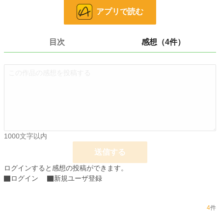
※Illustrator Suico様（@SuiCo_0）
アプリで読む
小説
37,130 位 / 228,635 件
目次
感想（4件）
恋愛
16,254 位 / 66,327 件
お気に入り
182
24h.ポイント
7 pt
文字数
175,371
更新日時
2020.07.19 21:24
初回公開日時
2020.01.31 23:16
1000文字以内
初回完結日時
2020.07.19 21:25
送信する
週間ポイント
28 pt (56,925 位)
ログインすると感想の投稿ができます。
ログイン
新規ユーザ登録
月間ポイント
189 pt (52,811 位)
年間ポイント
2,023 pt (66,943 位)
4
件
累計ポイント
110,437 pt (28,689 位)