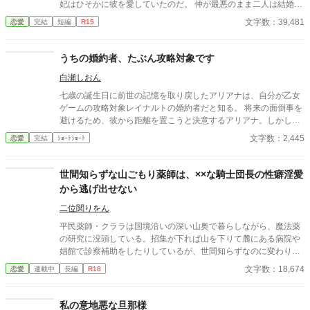
妃はひそかに彼を愛していたのだ。 仲が最悪のまま二人は結婚
し、結婚生活が始まるが当然国王は王妃の部屋に来ることはな
文字数：39,481
恋愛
完結
短編
R15
い。 そればかりか国王は側室を持ち、さらに二人目の側室を王宮
に迎え入れたのだった。
うちの婚約者、たぶん攻略対象です
白瀬しおん
七歳の誕生日に前世の記憶を取り戻したアリアナは、自分が乙女
ゲームの攻略対象レイナルトの婚約者だと知る。 将来の面倒事を
避けるため、彼から距離を置こうと決意するアリアナ。しかし、
中庭でも図書館でも購買でも、なぜか行く先々でレイナルトと遭
文字数：2,445
恋愛
完結
ｼｮｰﾄｼｮｰﾄ
遇してしまう。 避けているはずなのに近づいてくる婚約者。そん
な彼には、アリアナを追いかける理由があるようで――。
世間知らずな山ごもり薬師は、××な騎士団長の性癖淫愛
から逃げ出せない
二位関りをん
平民薬師・クララは国境沿いの深い山奥で暮らしながら、魔法薬
の研究に没頭している。招集が下れば山を下りて麓にある病院や
娼館で診察補助をしたりしているが、世間知らずなのに変わりは
ない。 ある日、山の中で倒れている男性を発見。彼はなんと騎士
文字数：18,674
恋愛
連載中
長編
R18
団長・レイルドで女嫌いの噂を持つ人物だった。 当然女嫌いの噂
なんて知らないクララは良心に従い彼を助け、治療を施す。 だ
が、レイルドには隠している秘密……性癖があった。 ――君の××
私の意地悪な旦那様