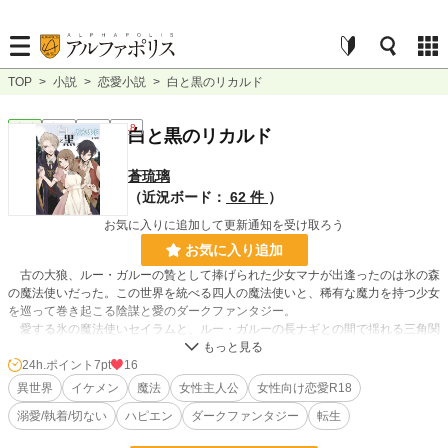
TOP
>
小説
>
恋愛小説
>
白と黒のリカルド
恋愛
完結
長編
R18
白と黒のリカルド
蒼琉璃
（近況ボード：
62 件
）
お気に入りに追加して更新通知を受け取ろう
お気に入り追加
古の大狼、ルー・ガルーの贄として捧げられた少女マナが出逢ったのは氷の森
の魔法使いだった。この世界を統べる四人の魔法使いと、稀有な魔力を持つ少女
を巡って巻き起こる陰謀と愛のダークファンタジー。
愛する氷の魔法使いセイラムと、ルー・ガルーの長ナギとの間で揺れる三角関
係……。マナの選択と物語の行方は……。
24h.ポイント
7pt
16
※この物語はストーリー重視ですが、過激な性描写が含まれる場合がありま
異世界
イケメン
魔法
女性主人公
女性向け恋愛R18
す。
溺愛/執着/切ない
ハピエン
ダークファンタジー
転生
※残酷な描写が入る場合があります。