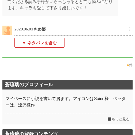
てくださる読み手様がいらっしゃるととても励みになり
ます。キャラも愛して下さり嬉しいです！
さめ姫
︙
2020.06.03
▼ ネタバレを含む
4
件
蒼琉璃のプロフィール
マイペースに小説を書いて居ます。アイコンはSuico様、ベッタ
ーは、逢沢様作
もっと見る
蒼琉璃の登録コンテンツ