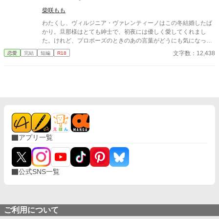
××、触らせてもらえないだろうか？
柴咲もも
わたくし、ヴィルジニア・ヴァレンティーノはこの冬結婚したば
かり。旦那様はとても紳士で、初夜には優しく愛してくれまし
た。けれど、プロポーズのときのあの言葉がどうにも気になって
仕方がないのです。 ――《嗜虐趣味》って、なんですの？ ※お嬢
文字数：12,438
恋愛
完結
短編
R18
様な新妻が性的嗜好に問題ありのイケメン夫に新年早々色々され
ちゃうお話 ※ムーンライトノベルズからの転載です
アプリ一覧
公式SNS一覧
ご利用について