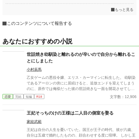
もっと見る
このコンテンツについて報告する
あなたにおすすめの小説
世話焼き幼馴染と離れるのが辛いので自分から離れるこ
とにしました
小村辰馬
乙女ゲームの悪役令嬢、エリス・カーマインに転生した。 幼馴染
であるアーロンの傍にに居続けると、追放エンドを迎えてしまう
のに、原作では俺様だった彼の世話焼きな一面を開花させてしま
い、居心地の良い彼のそばを離れるのが辛くなってしまう。 なら
文字数：12,906
恋愛
完結
短編
R18
ば彼の代わりに男友達を作ろうと画策するがーー
王妃そっちのけの王様は二人目の側室を娶る
家紋武範
王妃は自分の人生を憂いていた。国王が王子の時代、彼が六歳、
自分は五歳で婚約したものの、顔合わせする度に喧嘩。 しかし王