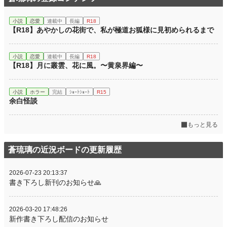
小説
恋愛
連載中
長編
R18
【R18】あやかしの花街で、私が極道お狐様に見初められるまで
小説
恋愛
連載中
長編
R18
【R18】月に叢雲、花に風。〜黄泉界編〜
小説
ホラー
完結
ｼｮｰﾄｼｮｰﾄ
R15
余白怪談
もっと見る
蒼琉璃の近況ボードの更新履歴
2026-07-23 20:13:37
書き下ろし新刊のお知らせ🙏
2026-03-20 17:48:26
新作書き下ろし配信のお知らせ