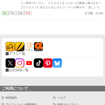
メン青年×オッサン。 リクエストをくださった棗様に捧げます！
【リクエスト】冴えないおじさんリーマンの雌オチ。 楽しいリク
エストをありがとうございました！ ※ムーンライトノベルズさん
文字数：6,340
BL
完結
短編
R18
でも公開しております。
アプリ一覧
公式SNS一覧
ご利用について
利用規約
ヘルプ
アルファコイン利用規約
投稿ガイドライン