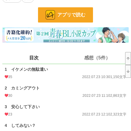
BL
31,439 位 / 31,439 件
アプリで読む
お気に入り
624
24h.ポイント
0 pt
文字数
32,142
更新日時
2022.07.24 22:10
目次
感想（5件）
初回公開日時
2022.07.23 10:30
初回完結日時
2022.07.25 05:12
1 イケメンの無駄遣い
35
2022.07.23 10:30
1,150文字
週間ポイント
84 pt (36,763 位)
2 カミングアウト
月間ポイント
413 pt (38,140 位)
30
2022.07.23 11:10
2,863文字
年間ポイント
9,716 pt (31,855 位)
3 安心して下さい
累計ポイント
182,338 pt (21,203 位)
23
2022.07.23 12:10
2,323文字
4 してみない？