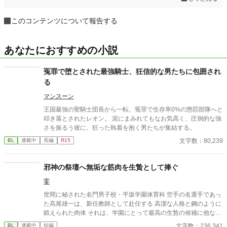
このコンテンツについて報告する
あなたにおすすめの小説
冤罪で堕とされた最強騎士、狂信的な男たちに包囲され
る
マンスーン
​王国最強の聖騎士団長から一転、冤罪で生存率0%の懲罰部隊へと
叩き落とされたレオン。 泥にまみれてもなお気高く、圧倒的な強
さを振るう彼に、狂った執着を抱く男たちが集結する。
文字数：80,239
BL
連載中
長編
R15
邪神の祭壇へ無垢な筋肉を生贄として捧ぐ
零
世間に秘された名門男子校・平坂学園体育科 空手の名選手であっ
た高尾雄一は、新任教師として赴任する 高潔な人格と鋼のように
鍛えられた肉体 それは、学園にとって最高の生贄の候補に他なら
なかった 至高の筋肉を持つ、精神を削られ意志をなくした青年を
文字数：236,341
BL
連載中
短編