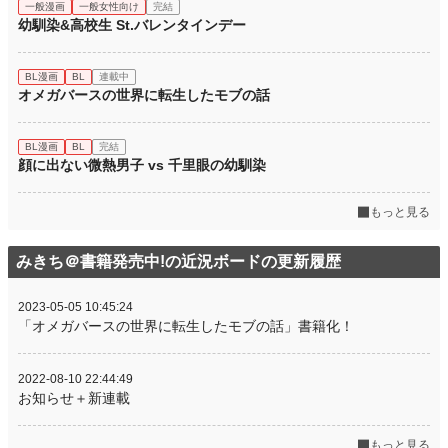
一般漫画
一般女性向け
完結
幼馴染&高校生 St.バレンタインデー
BL漫画
BL
連載中
オメガバースの世界に転生したモブの話
BL漫画
BL
完結
顔に出ない微熱男子 vs 千里眼の幼馴染
もっと見る
みきち＠書籍発売中!の近況ボードの更新履歴
2023-05-05 10:45:24
「オメガバースの世界に転生したモブの話」書籍化！
2022-08-10 22:44:49
お知らせ＋新連載
もっと見る