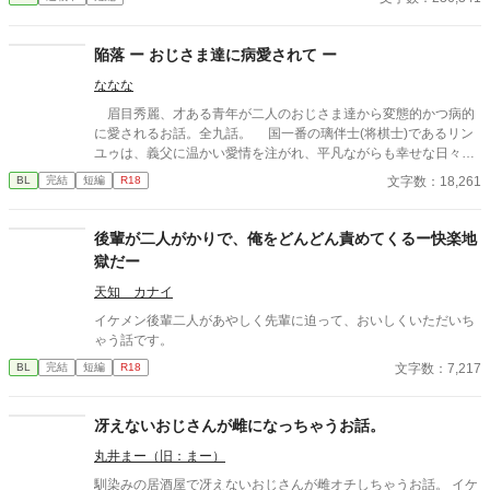
太古の神に捧げるため、“水”、“風”、“土”の信奉者達が暗躍する 意
志をなくし筋肉の操り人形と化した“デク” 消える教師 山奥の男子
校で繰り広げられるダークファンタジー
陥落 ー おじさま達に病愛されて ー
ななな
眉目秀麗、才ある青年が二人のおじさま達から変態的かつ病的
に愛されるお話。全九話。 国一番の璃伴士(将棋士)であるリン
ユゥは、義父に温かい愛情を注がれ、平凡ながらも幸せな日々を
過ごしていた。 そんなある日、一人の紳士とリンユゥは対局す
文字数：18,261
BL
完結
短編
R18
ることになり…。
後輩が二人がかりで、俺をどんどん責めてくるー快楽地
獄だー
天知 カナイ
イケメン後輩二人があやしく先輩に迫って、おいしくいただいち
ゃう話です。
文字数：7,217
BL
完結
短編
R18
冴えないおじさんが雌になっちゃうお話。
丸井まー（旧：まー）
馴染みの居酒屋で冴えないおじさんが雌オチしちゃうお話。 イケ