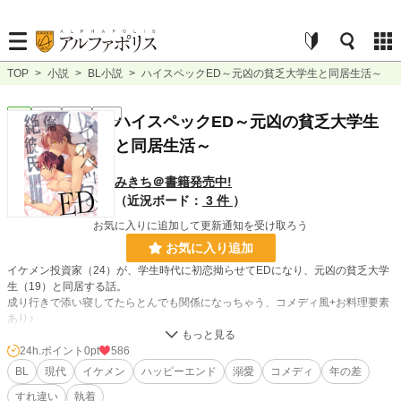
TOP
>
小説
>
BL小説
>
ハイスペックED～元凶の貧乏大学生と同居生活～
BL
完結
長編
R18
ハイスペックED～元凶の貧乏大学生
と同居生活～
みきち＠書籍発売中!
（近況ボード：
3 件
）
お気に入りに追加して更新通知を受け取ろう
お気に入り追加
イケメン投資家（24）が、学生時代に初恋拗らせてEDになり、元凶の貧乏大学
生（19）と同居する話。
成り行きで添い寝してたらとんでも関係になっちゃう、コメディ風+お料理要素
あり♪
イケメン投資家（高見）×貧乏大学生（主人公：凛）
24h.ポイント
0pt
586
BL
現代
イケメン
ハッピーエンド
溺愛
コメディ
年の差
小説
228,848 位 / 228,848 件
すれ違い
執着