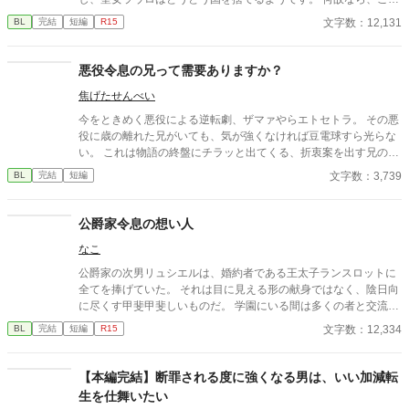
世界の成人年齢は15歳だから。 聖女ラウロは、これからは闇落ち
文字数：12,131
BL
完結
短編
R15
をして自由に生きるのだ！！(闇落ちは自称)
悪役令息の兄って需要ありますか？
焦げたせんべい
今をときめく悪役による逆転劇、ザマァやらエトセトラ。 その悪
役に歳の離れた兄がいても、気が強くなければ豆電球すら光らな
い。 これは物語の終盤にチラッと出てくる、折衷案を出す兄の話
である。
文字数：3,739
BL
完結
短編
公爵家令息の想い人
なこ
公爵家の次男リュシエルは、婚約者である王太子ランスロットに
全てを捧げていた。 それは目に見える形の献身ではなく、陰日向
に尽くす甲斐甲斐しいものだ。 学園にいる間は多くの者と交流を
図りたいと言うランスロットの申し出でさえも、リュシエルは素
文字数：12,334
BL
完結
短編
R15
直に受け入れた。 ランスロットは側近候補の宰相令息と騎士家系
の令息、そして平民から伯爵家に養子縁組されたリオルに囲ま
れ、学園生活を満喫している。 彼等はいつも一緒だ。 笑いに溢
【本編完結】断罪される度に強くなる男は、いい加減転
れ、仲睦まじく、他者が入り込める隙間はない。 リュシエルは何
生を仕舞いたい
度もランスロットに苦言を呈した。 もっと多くの者と交流を持つ