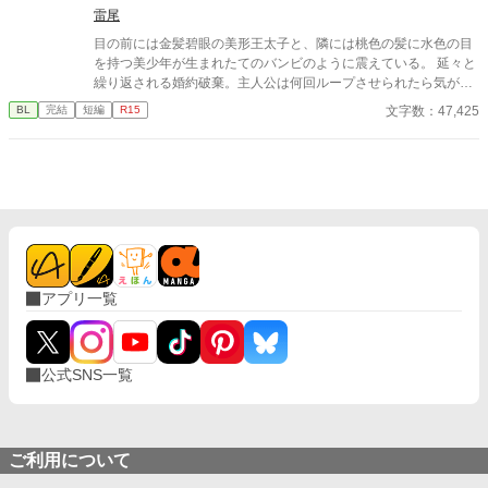
べきだと。初めにそう告げてきたのは、ランスロットではないか
雷尾
と。 だが、その苦言が彼等に届くことのないまま、時は流れ卒園
目の前には金髪碧眼の美形王太子と、隣には桃色の髪に水色の目
を迎える。 学園の卒業と共に、リュシエルは本格的に王宮へと入
を持つ美少年が生まれたてのバンビのように震えている。 延々と
り、間も無く婚姻がなされる予定だった。 卒業の式典が終わり、
繰り返される婚約破棄。主人公は何回ループさせられたら気が済
学生たちが初めて迎える公式な社交の場、卒業生やその親族達が
むのだろうか。一応完結ですが気が向いたら番外編追加予定で
文字数：47,425
BL
完結
短編
R15
集う中、リュシエルは誰にもエスコートされることなく、一人ポ
す。
ツンと彼等と対峙していた。 「リュシエル、其方との婚約解消を
陛下も公爵家も、既に了承済みだ。」 ランスロットの言葉に、こ
れまで一度も毅然とした態度を崩すことのなかったリュシエル
は、信じられないと膝から崩れ落ちた。 思い付きで書き上げまし
た。 全3話 他の連載途絶えている方も、ぼちぼち書き始める予定
です 書くことに億劫になり、リハビリ的に思いつくまま書いたの
で、矛盾とか色々スルーして頂けるとありがたいです
アプリ一覧
公式SNS一覧
ご利用について