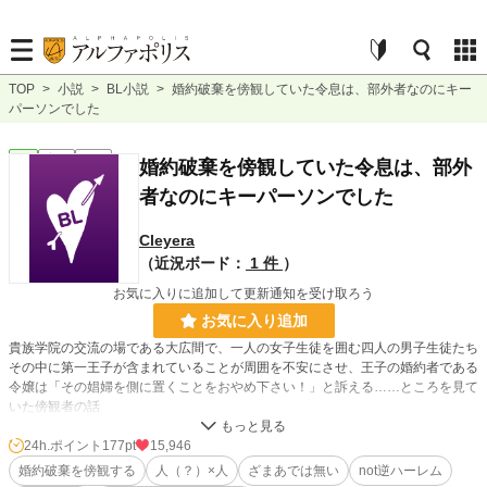
TOP
>
小説
>
BL小説
>
婚約破棄を傍観していた令息は、部外者なのにキー
パーソンでした
BL
完結
短編
婚約破棄を傍観していた令息は、部外
者なのにキーパーソンでした
Cleyera
（近況ボード：
1 件
）
お気に入りに追加して更新通知を受け取ろう
お気に入り追加
貴族学院の交流の場である大広間で、一人の女子生徒を囲む四人の男子生徒たち
その中に第一王子が含まれていることが周囲を不安にさせ、王子の婚約者である
令嬢は「その娼婦を側に置くことをおやめ下さい！」と訴える……ところを見て
いた傍観者の話
：注意：
24h.ポイント
177pt
15,946
作者は素人です
婚約破棄を傍観する
人（？）×人
ざまあでは無い
not逆ハーレム
傍観者視点の話