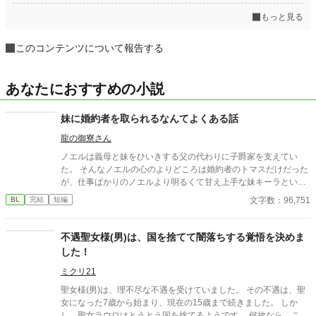
もっと見る
このコンテンツについて報告する
あなたにおすすめの小説
妹に婚約者を取られるなんてよくある話
龍の御寮さん
ノエルは義母と妹をひいきする父の代わりに子爵家を支えてい
た。 そんなノエルの心のよりどころは婚約者のトマスだけだった
が、仕事ばかりのノエルより明るくて甘え上手な妹キーラといる
ほうが楽しそうなトマス。 結婚したら搾取されるだけの家から出
文字数：96,751
BL
完結
短編
ていけると思っていたのに、父からトマスの婚約者は妹と交換す
ると告げられる。そしてノエルには父たちを養うためにずっと子
爵家で働き続けることを求められた。 さすがのノエルもついに我
不遇聖女様(男)は、国を捨てて闇落ちする覚悟を決めま
慢できず、事業を片付け、資産を持って家出する。 家族と婚約者
した！
に見切りをつけたノエルを慌てて追いかける婚約者や家族。 いろ
んな事件に巻き込まれながらも幸せになっていくノエルの物語。
ミクリ21
＊ご都合主義です ＊更新は不定期です。複数話更新する日とでき
聖女様(男)は、理不尽な不遇を受けていました。 その不遇は、聖
ない日との差がありますm(__)m
女になった7歳から始まり、現在の15歳まで続きました。 しか
し、聖女ラウロはとうとう国を捨てるようです。 何故なら、この