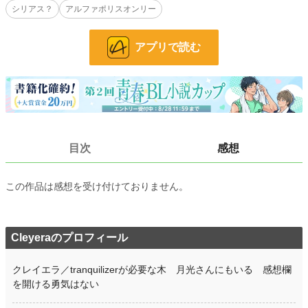
シリアス？
アルファポリスオンリー
人（？）×人
安心安全の全年齢！だよ(´∀｀*)
アプリで読む
小説
7,670 位 / 228,785 件
BL
1,499 位 / 31,416 件
お気に入り
1,163
24h.ポイント
177 pt
目次
感想
文字数
18,933
この作品は感想を受け付けておりません。
更新日時
2022.02.15 20:08
初回公開日時
2022.02.13 16:04
初回完結日時
2022.02.13 18:14
Cleyeraのプロフィール
週間ポイント
1,509 pt (6,343 位)
クレイエラ／tranquilizerが必要な木 月光さんにもいる 感想欄
月間ポイント
8,386 pt (5,267 位)
を開ける勇気はない
年間ポイント
119,308 pt (5,157 位)