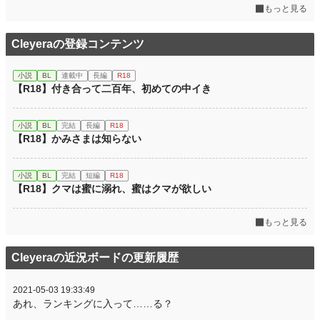
もっと見る
累計ポイント
446,573 pt (11,415 位)
Cleyeraの登録コンテンツ
小説
BL
連載中
長編
R18
【R18】付き合って二百年、初めての中イき
小説
BL
完結
長編
R18
【R18】かみさまは知らない
小説
BL
完結
短編
R18
【R18】クマは蜜に溺れ、蜜はクマが欲しい
もっと見る
Cleyeraの近況ボードの更新履歴
2021-05-03 19:33:49
あれ、ランキングに入って……る？