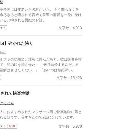
林
凌帝国には年老いた名君がいた。 もう間もなくそ
命尽きると噂される宮殿で皇帝の寵愛を一身に受け
いると噂される男妃のお話。
文字数：4,013
ｼｮｰﾄ
bl】砕かれた誇り
rari
ルファの幼馴染と淫らに絡んだあと、彼は医者を呼
で、私の印を消させた。 「来月結婚するんだ。君
誤解はさせたくない。」 「あいつは嫉妬深い。泣
せるわけにはいかない。」 「君ももう年頃の残り
文字数：15,423
のオメガだろ？ 俺の印をつけたまま、他のアルフ
とお見合いするなんてありえない。」 彼は冷た
、けれどどこか薄情な笑みを浮かべながら、一枚の
騙されて快楽地獄
切手を私に投げ渡す。 「長い間、俺に従ってきた
だから、君を傷つけたりはしない。」 「結婚の日
けてとん
は招待状を送る。必ず来て、席につけよ。」 --- い
人におすすめされたマッサージ店で快楽地獄に落と
つかのコメントを拝見し、大変申し訳なく思ってお
れる話です。長すぎたので2話に分けています。
ます。 私は現在日本語を勉強しており、この文章
AI作品ではありませんが、 一部に翻訳ソフトを使
文字数：5,970
ｼｮｰﾄ
R18
しています。 もし読んでくださる中で日本語のお