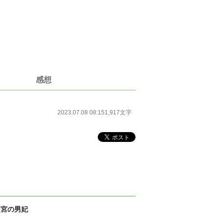
感想
2023.07.08 08:15
1,917文字
後宮の男妃