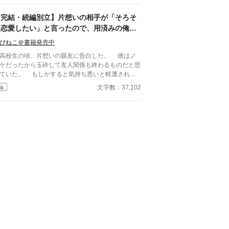
しな点をご指摘いただけましたら、 本当にありが
く思います。
【完結・続編別立】片想いの相手が「そろそ
ろ恋愛したい」と言ったので、用済みの俺は
ニートになることにしました。
ぴねこ＠書籍発売中
校生の頃、片想いの親友に告白した。 彼はノ
ケだったから玉砕して友人関係も終わるものだと思
ていた。 もしかすると気持ち悪いと軽蔑される
悟までしていたのに、彼は「今は恋愛をしている時
文字数：37,102
編
がないんだ」と自分の夢を語ってくれた。 彼は
社を興した祖父のことをとても尊敬していて、自分
起業したいと熱く語ってくれた。 そして、俺の
を握って「できれば親友のお前には俺の右腕になっ
ほしい」と言われた。 同性愛者の俺のことを気
ち悪いと遠ざけることもせずに、親友のままでいて
れた彼に俺は感謝して、同じ大学に進学して、大学
頃に彼と一緒にゲームを作成する会社を起業した。
れから二十年間、本当に二人三脚で駆け抜けてき
したVRMMOが世界的に大
ットし、ゲーム大賞を取ったことを祝うパーティー
親友が語った言葉に俺の覚悟も決まった。 「俺も
そろ恋愛したい」 親友のその言葉に、俺は、
年の片想いを終わらせる覚悟をした。 不憫な拗
せアラフォーが”愛”へと踏み出すお話です。