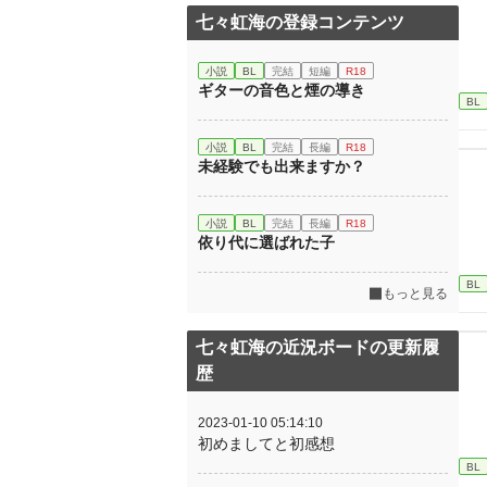
七々虹海の登録コンテンツ
小説
BL
完結
短編
R18
ギターの音色と煙の導き
BL
小説
BL
完結
長編
R18
未経験でも出来ますか？
小説
BL
完結
長編
R18
依り代に選ばれた子
BL
もっと見る
七々虹海の近況ボードの更新履
歴
2023-01-10 05:14:10
初めましてと初感想
BL