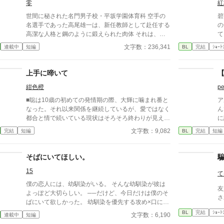
零
紅
世間に秘された名門男子校・平坂学園体育科 空手の
碧
名選手であった高尾雄一は、新任教師として赴任する
の
高潔な人格と鋼のように鍛えられた肉体 それは、学
て
園にとって最高の生贄の候補に他ならなかった 至高
文字数：236,341
連載中
短編
BL
完結
ｼｮｰﾄ
の筋肉を持つ、精神を削られ意志をなくした青年を太
古の神に捧げるため、“水”、“風”、“土”の信奉者達が暗
躍する 意志をなくし筋肉の操り人形と化した“デク”
上手に啼いて
【
消える教師 山奥の男子校で繰り広げられるダークフ
紺色橙
pe
ァンタジー
■聡は10歳の初めての発情期の際、大輝に噛まれ番と
ア
なった。それ以来関係を継続しているが、愛ではなく
ん
都合と情で続いている現状はそろそろ終わりが見えて
に
いた。 ■注意*独自オメガバース設定。■『それは愛か
か
文字数：9,082
完結
短編
BL
完結
短編
本能か』と同じ世界設定です。関係は一切なし。
物
ァ
く
そばにいてほしい。
小
15
ん
て
に
僕の恋人には、幼馴染がいる。 そんな幼馴染が彼は
友
く
よっぽど大切らしい。 ──だけど、今日だけは僕のそ
さ
り
ばにいて欲しかった。 幼馴染を優先する攻め×口に出
は
せない受け 安心してください、ハピエンです。
BL
完結
ｼｮｰﾄ
文字数：6,190
連載中
短編
用