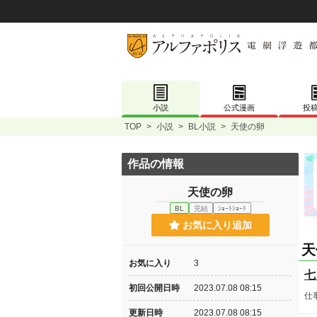
小説
公式漫画
投
TOP
>
小説
>
BL小説
>
天使の卵
作品の情報
天使の卵
BL
完結
ｼｮｰﾄｼｮｰﾄ
お気に入り追加
天
お気に入り
3
七
初回公開日時
2023.07.08 08:15
仕
更新日時
2023.07.08 08:15