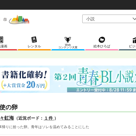
Web
稿漫画
レンタル
絵本ひろば
ビジ
コンテンツ大賞
使の卵
々虹海
（近況ボード：
1 件
）
事帰りに拾った卵。青年はソレを温めてみることにした