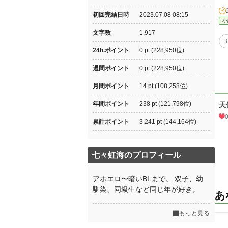
初回完結日時
2023.07.08 08:15
小
文字数
1,917
B
24h.ポイント
0 pt (228,950位)
週間ポイント
0 pt (228,950位)
月間ポイント
14 pt (108,258位)
年間ポイント
238 pt (121,798位)
天
累計ポイント
3,241 pt (144,164位)
七々虹海のプロフィール
アホエロ〜暗いBLまで。 双子、幼
馴染、同級生など同じ年が好き。
あ
もっと見る