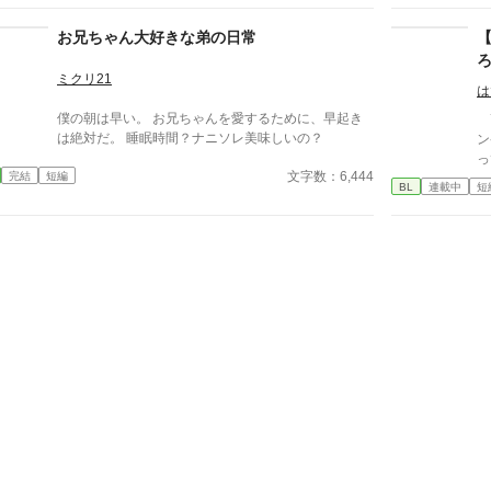
か
た
お兄ちゃん大好きな弟の日常
ミクリ21
は
僕の朝は早い。 お兄ちゃんを愛するために、早起き
高
は絶対だ。 睡眠時間？ナニソレ美味しいの？
ン
っ
文字数：6,444
完結
短編
覚
BL
連載中
短
間
会
も
手
て
持
く
の
あ
た。 そして、昨年売り出
ヒ
で
そろ
長
ら