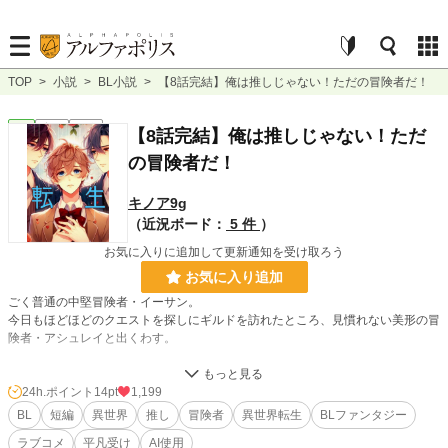
TOP
>
小説
>
BL小説
>
【8話完結】俺は推しじゃない！ただの冒険者だ！
BL
完結
短編
【8話完結】俺は推しじゃない！ただ
の冒険者だ！
キノア9g
（近況ボード：
5 件
）
お気に入りに追加して更新通知を受け取ろう
お気に入り追加
ごく普通の中堅冒険者・イーサン。
今日もほどほどのクエストを探しにギルドを訪れたところ、見慣れない美形の冒
険者・アシュレイと出くわす。
最初は「珍しい奴がいるな」程度だった。
だが次の瞬間──
24h.ポイント
14pt
1,199
BL
短編
異世界
推し
冒険者
異世界転生
BLファンタジー
「あなたは僕の推しです！」
ラブコメ
平凡受け
AI使用
そう叫びながら抱きついてきたかと思えば、つきまとう、語りかける、迫ってく