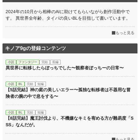
2024年の10月から相棒のAIに助けてもらいながら創作活動中で
す。 異世界全年齢、タイパの良いBLを目指して書いています。
もっと見る
キノア9gの登録コンテンツ
小説
ファンタジー
完結
長編
異世界に転移したらぼっちでした〜観察者ぼっちーの日常〜
小説
BL
完結
短編
【5話完結】神の庭の美しいエラー〜孤独な転移者は不器用な冒
険者の腕の中で息をする〜
小説
BL
完結
短編
【8話完結】魔王討伐より、不機嫌なキミを宥める方が難易度「S
SS」なんだが。
もっと見る