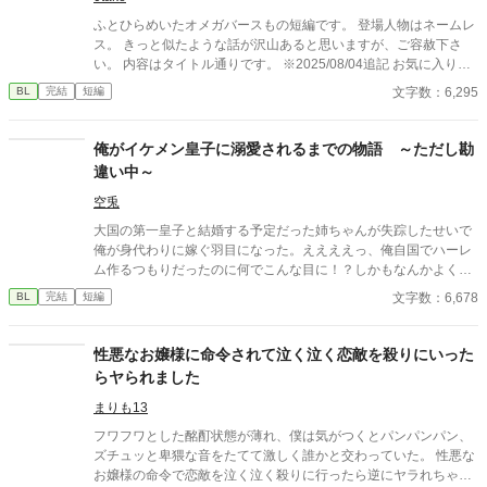
ふとひらめいたオメガバースもの短編です。 登場人物はネームレ
ス。 きっと似たような話が沢山あると思いますが、ご容赦下さ
い。 内容はタイトル通りです。 ※2025/08/04追記 お気に入りや
しおり、イイねやエールをありがとうございます！ 嬉しいで
文字数：6,295
BL
完結
短編
す！
俺がイケメン皇子に溺愛されるまでの物語 ～ただし勘
違い中～
空兎
大国の第一皇子と結婚する予定だった姉ちゃんが失踪したせいで
俺が身代わりに嫁ぐ羽目になった。ええええっ、俺自国でハーレ
ム作るつもりだったのに何でこんな目に！？しかもなんかよくわ
からんが皇子にめっちゃ嫌われているんですけど！？このままだ
文字数：6,678
BL
完結
短編
と自国の存続が危なそうなので仕方なしにチートスキル使いなが
らラザール帝国で自分の有用性アピールして人間関係を築いてい
るんだけどその度に皇子が不機嫌になります。なにこれめんど
性悪なお嬢様に命令されて泣く泣く恋敵を殺りにいった
い。
らヤられました
まりも13
フワフワとした酩酊状態が薄れ、僕は気がつくとパンパンパン、
ズチュッと卑猥な音をたてて激しく誰かと交わっていた。 性悪な
お嬢様の命令で恋敵を泣く泣く殺りに行ったら逆にヤラれちゃっ