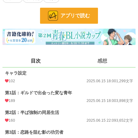
る。
挙句、自宅の前で待ち伏せまで！？
アプリで読む
「金なんかねぇぞ！」
「大丈夫です！ 僕が、稼ぎますから！」
平穏な日常をこよなく愛するイーサンと、
“推しの幸せ”のためなら迷惑も距離感も超えていく超ポジティブ転生者・アシュ
レイ。
目次
感想
愛とは、追うものか、追われるものか。
差し出される支援、注がれる好意、止まらぬ猛アプローチ。
ふたりの距離が縮まる日はくるのか！？
キャラ設定
102
2025.06.15 18:00
1,299文字
強くて貢ぎ癖のあるイケメン転生者 × 弱めで普通な中堅冒険者。
異世界で始まる、ドタバタ＆ちょっぴり胸キュンなBLコメディ、ここに開幕！
第1話：ギルドで出会った変な青年
全8話
189
2025.06.15 18:00
3,898文字
第2話：半ば強制の同居生活
小説
29,863 位 / 228,781 件
160
2025.06.15 22:09
3,652文字
BL
7,553 位 / 31,415 件
第3話：恋路を阻む影の功労者
お気に入り
153