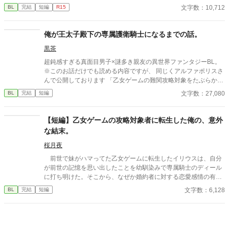
た、ちょっとアホな子の話です。 （ムーンライトノベルにも掲載
文字数：10,712
BL
完結
短編
R15
しています）
俺が王太子殿下の専属護衛騎士になるまでの話。
黒茶
超鈍感すぎる真面目男子×謎多き親友の異世界ファンタジーBL。
※このお話だけでも読める内容ですが、 同じくアルファポリスさ
んで公開しております 「乙女ゲームの難関攻略対象をたぶらかし
てみた結果。」 と合わせて読んでいただけると、 １０倍くらい楽
文字数：27,080
BL
完結
短編
しんでいただけると思います。 同じ世界のお話で、登場人物も一
部再登場したりします。 魔法と剣で戦う世界のお話。 幼い頃から
王太子殿下の専属護衛騎士になるのが夢のラルフだが、 魔法の名
【短編】乙女ゲームの攻略対象者に転生した俺の、意外
門の家系でありながら魔法の才能がイマイチで、 家族にはバカに
な結末。
されるのがイヤで夢のことを言いだせずにいた。 魔法騎士になる
ために魔法騎士学院に入学して出会ったエルに、 「魔法より剣の
桜月夜
ほうが才能あるんじゃない？」と言われ、 二人で剣の特訓を始め
前世で妹がハマってた乙女ゲームに転生したイリウスは、自分
たが、 その頃から自分の身体（主に心臓あたり）に異変が現れ始
が前世の記憶を思い出したことを幼馴染みで専属騎士のディール
め・・・ これは病気か！？ 持病があっても騎士団に入団できるの
に打ち明けた。そこから、なぜか婚約者に対する恋愛感情の有無
か！？ と不安になるラルフ。 ラルフは無事に専属護衛騎士になれ
を聞かれ……。 思い付いた話を一気に書いたので、不自然な箇
文字数：6,128
BL
完結
短編
るのか！？ ツッコミどころの多い攻めと、 謎が多いながらもそん
所があるかもしれませんが、広い心でお読みください。
なラルフと一緒にいてくれる頼りになる受けの 異世界ラブコメBL
です。 健全な全年齢です。笑 マンガに換算したら全一巻くらいの
短めのお話なのでさくっと読めると思います。 よろしくお願いし
ます！