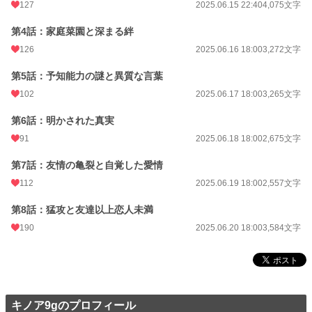
127
2025.06.15 22:40
4,075文字
24h.ポイント
14 pt
第4話：家庭菜園と深まる絆
文字数
28,277
126
2025.06.16 18:00
3,272文字
更新日時
2025.06.20 18:00
第5話：予知能力の謎と異質な言葉
初回公開日時
2025.05.27 23:54
102
2025.06.17 18:00
3,265文字
初回完結日時
2025.06.20 18:35
第6話：明かされた真実
週間ポイント
91 pt (35,631 位)
91
2025.06.18 18:00
2,675文字
月間ポイント
794 pt (27,421 位)
第7話：友情の亀裂と自覚した愛情
112
2025.06.19 18:00
2,557文字
年間ポイント
18,805 pt (20,947 位)
第8話：猛攻と友達以上恋人未満
累計ポイント
34,248 pt (54,445 位)
190
2025.06.20 18:00
3,584文字
キノア9gのプロフィール