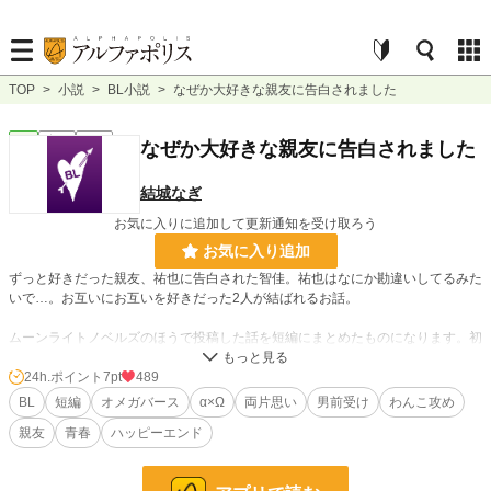
TOP
>
小説
>
BL小説
>
なぜか大好きな親友に告白されました
BL
完結
短編
なぜか大好きな親友に告白されました
結城なぎ
お気に入りに追加して更新通知を受け取ろう
お気に入り追加
ずっと好きだった親友、祐也に告白された智佳。祐也はなにか勘違いしてるみた
いで…。お互いにお互いを好きだった2人が結ばれるお話。
ムーンライトノベルズのほうで投稿した話を短編にまとめたものになります。初
投稿です。ムーンライトノベルズのほうでは攻めsideを投稿中です。
24h.ポイント
7pt
489
BL
短編
オメガバース
‪α‬×Ω
両片思い
男前受け
わんこ攻め
小説
38,900 位 / 228,951 件
親友
青春
ハッピーエンド
BL
10,616 位 / 31,454 件
お気に入り
159