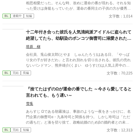
相思相愛だった。そんな時、攻めに運命の番が現れる。それを知
った受けは身籠もっていたが、運命の番同士の子供の方が優秀な
者が生まれることも知っており、身を引く事を決め姿を消す。 し
文字数：1,014
BL
連載中
短編
かし、攻めと運命の番の相手にはそれぞれに別の愛する人がいる
事をしり、 2人は運命の番としてではなく、友人として付き合っ
ていけたらと話し合ってわかれた。 その後、攻めは受けが勘違い
十二年付き合った彼氏を人気清純派アイドルに盗られて
していなくなってしまったことを両親達から聞かされるのであっ
絶望してたら、幼馴染のポンコツ御曹司に溺愛されたの
た。
で、奴らを見返してやりたいと思います
塔原 槇
会社員、兎山俊太郎(とやま しゅんたろう)はある日、「やっぱ
り女の子が好きだわ」と言われ別れを切り出される。彼氏の売れ
ないバンドマン、熊井雄介(くまい ゆうすけ)は人気上昇中の清
純派アイドル、桃澤久留美(ももざわ くるみ)と付き合うのだと
文字数：70,225
BL
完結
長編
言う。ショックの中で俊太郎が出社すると、幼馴染の有栖川麗音
(ありすがわ れおん)が中途採用で入社してきて……？
『捨てたはずのΩが運命の番でした ～今さら愛してると
言われても、もう遅い～
雪兎
あらすじ Ωである朝霧湊は、事故のような一夜をきっかけに、名
門企業の御曹司α・九条玲司と関係を持つ。 しかし玲司は「ただ
の過ちだ」と湊を切り捨て、政略結婚のためβの婚約者との未来
を選んだ。 深く傷ついた湊は、彼の前から姿を消す。 数か月後―
文字数：12,313
BL
完結
短編
―。 湊の身体は、これまで誰も知らなかった希少な『遅咲きΩ』