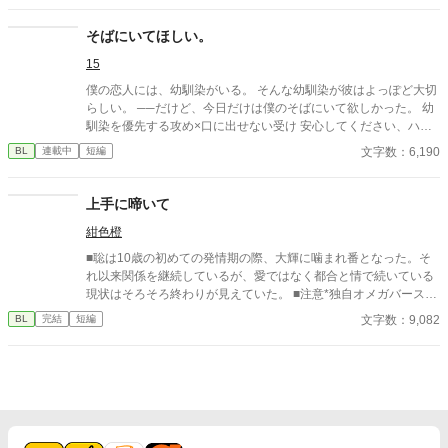
として覚醒する。 その瞬間、玲司は初めて湊こそが運命の番だっ
たと知る。 「戻ってきてくれ」 今さら必死に追いかけてくる玲
そばにいてほしい。
司。 だが湊の隣には、自分を支え続けてくれた医師のα・神崎伊
15
織がいた。 「あなたは俺を捨てたでしょう」 後悔に苦しむα、執
着する第二のα、そして希少Ωを巡る陰謀。 もう二度と傷つきた
僕の恋人には、幼馴染がいる。 そんな幼馴染が彼はよっぽど大切
くないΩが最後に選ぶ相手とは――。 捨てた側の後悔と執着が加
らしい。 ──だけど、今日だけは僕のそばにいて欲しかった。 幼
速する、すれ違いオメガバースBL。
馴染を優先する攻め×口に出せない受け 安心してください、ハピ
エンです。
文字数：6,190
BL
連載中
短編
上手に啼いて
紺色橙
■聡は10歳の初めての発情期の際、大輝に噛まれ番となった。そ
れ以来関係を継続しているが、愛ではなく都合と情で続いている
現状はそろそろ終わりが見えていた。 ■注意*独自オメガバース設
定。■『それは愛か本能か』と同じ世界設定です。関係は一切な
文字数：9,082
BL
完結
短編
し。