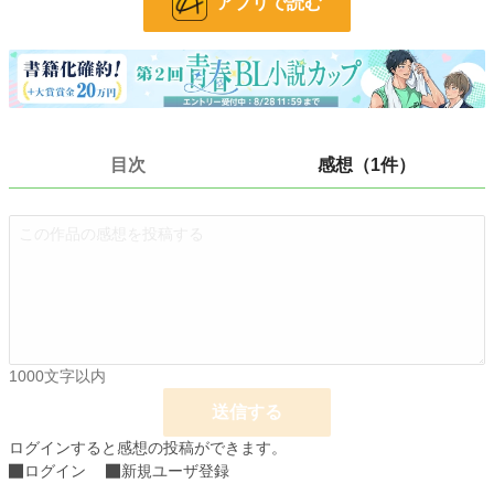
アプリで読む
24h.ポイント
7 pt
文字数
8,579
更新日時
2022.10.10 00:43
初回公開日時
2022.10.10 00:43
目次
感想（1件）
初回完結日時
2022.10.10 00:43
週間ポイント
140 pt (29,604 位)
月間ポイント
868 pt (26,161 位)
年間ポイント
11,615 pt (28,622 位)
累計ポイント
55,705 pt (42,172 位)
1000文字以内
送信する
ログインすると感想の投稿ができます。
ログイン
新規ユーザ登録