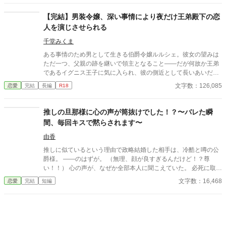
【完結】男装令嬢、深い事情により夜だけ王弟殿下の恋
人を演じさせられる
千堂みくま
ある事情のため男として生きる伯爵令嬢ルルシェ。彼女の望みは
ただ一つ、父親の跡を継いで領主となること――だが何故か王弟
であるイグニス王子に気に入られ、彼の側近として長いあいだ仕
えてきた。 女嫌いの王子はなかなか結婚してくれず、彼の結婚を
文字数：126,085
恋愛
完結
長編
R18
機に領地へ帰りたいルルシェはやきもきしている。しかし、ある
日とうとう些細なことが切っ掛けとなり、イグニスに女だとバレ
てしまった。 王子は性別の秘密を守る代わりに「俺の女嫌いが治
推しの旦那様に心の声が筒抜けでした！？〜バレた瞬
るように協力しろ」と持ちかけてきて、夜だけ彼の恋人を演じる
間、毎回キスで黙らされます〜
事になったのだが……。 ○ニブい男装令嬢と不器用な王子が恋を
する物語。○Ｒシーンには※印あり。 [男装令嬢は伯爵家を継ぎた
由香
い！]の改稿版です。 ムーンライトでも公開中。
推しに似ているという理由で政略結婚した相手は、冷酷と噂の公
爵様。 ――のはずが。 （無理、顔が良すぎるんだけど！？尊
い！！） 心の声が、なぜか全部本人に聞こえていた。 必死に取り
繕うも時すでに遅し。 暴走する脳内実況を止めるたび、旦那様は
文字数：16,468
恋愛
完結
短編
なぜか――キスしてくる。 「黙らせるのにちょうどいい」 いや全
然よくないです！！むしろ悪化してます！！ 無表情公爵様 × 心の
声だだ漏れ令嬢 甘くて騒がしい新婚生活、開幕。