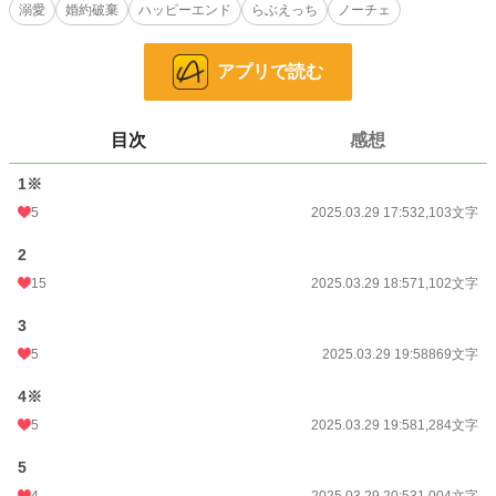
★はがっつりR18のいちゃいちゃシーンです
溺愛
婚約破棄
ハッピーエンド
らぶえっち
ノーチェ
◇他サイト様でも公開中です。
アプリで読む
小説
228,907 位 / 228,907 件
恋愛
66,389 位 / 66,389 件
目次
感想
お気に入り
73
1※
24h.ポイント
0 pt
5
2025.03.29 17:53
2,103文字
文字数
10,177
2
15
2025.03.29 18:57
1,102文字
更新日時
2025.03.29 21:15
初回公開日時
3
2025.03.29 17:53
5
2025.03.29 19:58
869文字
初回完結日時
2025.03.29 21:15
4※
週間ポイント
49 pt (46,319 位)
5
2025.03.29 19:58
1,284文字
月間ポイント
287 pt (44,577 位)
5
年間ポイント
7,605 pt (36,827 位)