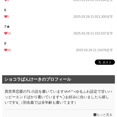
4
2025.03.29 20:53
1,004文字
累計ポイント
39,934 pt (50,323 位)
6
5
2025.03.29 21:02
1,300文字
7★
16
2025.03.29 21:15
2,037文字
8
30
2025.03.29 21:15
478文字
ショコラぱんけーきのプロフィール
異世界恋愛のTL小説を書いていますᝰ✍︎꙳⋆ゆるふわ設定で甘いハ
ッピーエンドばかり書いています➴⡱お好みに合いましたら嬉し
いですಇ ̖́（別名義では全年齢も書いてます）
もっと見る