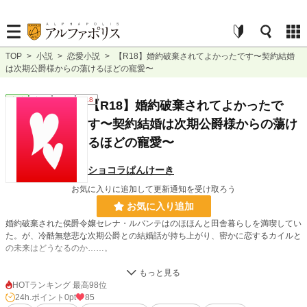
TOP
>
小説
>
恋愛小説
>
【R18】婚約破棄されてよかったです〜契約結婚
は次期公爵様からの蕩けるほどの寵愛〜
恋愛
完結
短編
R18
【R18】婚約破棄されてよかったで
す〜契約結婚は次期公爵様からの蕩け
るほどの寵愛〜
ショコラぱんけーき
お気に入りに追加して更新通知を受け取ろう
お気に入り追加
婚約破棄された侯爵令嬢セレナ・ルバンテはのほほんと田舎暮らしを満喫してい
た。が、冷酷無慈悲な次期公爵との結婚話が持ち上がり、密かに恋するカイルと
の未来はどうなるのか……。
只々セレナが寵愛されるだけのとても短いお話ですಇ ̖́
HOTランキング 最高98位
※は少し甘々なシーン
24h.ポイント
0pt
85