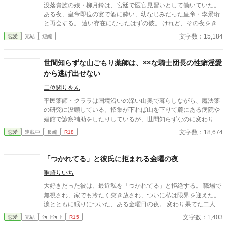
没落貴族の娘・柳月鈴は、宮廷で医官見習いとして働いていた。
ある夜、皇帝即位の宴で酒に酔い、幼なじみだった皇帝・李景珩
と再会する。 遠い存在になったはずの彼。 けれど、その夜をきっ
かけに月鈴の運命は大きく動き出す。 冷酷と恐れられる皇帝が、
文字数：15,184
恋愛
完結
短編
なぜか彼女だけには甘すぎて――。
世間知らずな山ごもり薬師は、××な騎士団長の性癖淫愛
から逃げ出せない
二位関りをん
平民薬師・クララは国境沿いの深い山奥で暮らしながら、魔法薬
の研究に没頭している。招集が下れば山を下りて麓にある病院や
娼館で診察補助をしたりしているが、世間知らずなのに変わりは
ない。 ある日、山の中で倒れている男性を発見。彼はなんと騎士
文字数：18,674
恋愛
連載中
長編
R18
団長・レイルドで女嫌いの噂を持つ人物だった。 当然女嫌いの噂
なんて知らないクララは良心に従い彼を助け、治療を施す。 だ
が、レイルドには隠している秘密……性癖があった。 ――君の××
「つかれてる」と彼氏に拒まれる金曜の夜
××、触らせてもらえないだろうか？
唯崎りいち
大好きだった彼は、最近私を「つかれてる」と拒絶する。 職場で
無視され、家でも冷たく突き放され、ついに私は限界を迎えた。
涙とともに眠りについた、ある金曜日の夜。 変わり果てた二人の
関係は、予想もしない結末を迎える。
文字数：1,403
恋愛
完結
ｼｮｰﾄｼｮｰﾄ
R15