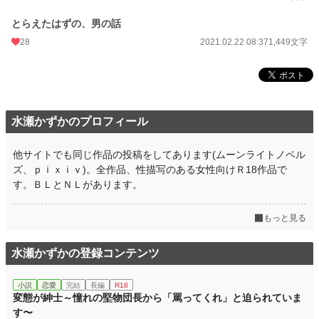
とらえたはずの、男の話
28
2021.02.22 08:37
1,449文字
水瀬かずかのプロフィール
他サイトでも同じ作品の投稿をしてあります(ムーンライトノベル
ズ、ｐｉｘｉｖ)。全作品、性描写のある女性向けＲ18作品で
す。ＢＬとＮＬがあります。
もっと見る
水瀬かずかの登録コンテンツ
小説
恋愛
完結
長編
R18
変態が紳士～憧れの堅物団長から「罵ってくれ」と迫られていま
す〜