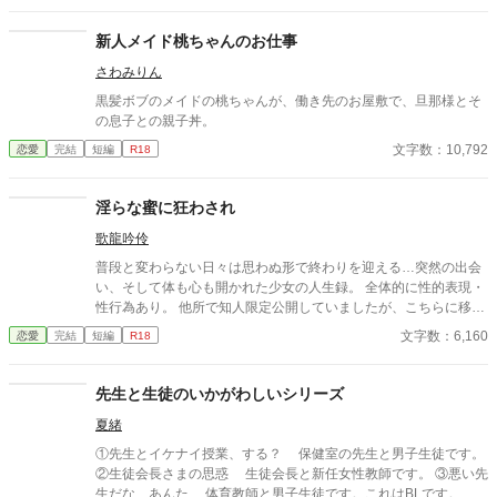
って… この作品は「小説家になろう」にも掲載しております。
新人メイド桃ちゃんのお仕事
さわみりん
黒髪ボブのメイドの桃ちゃんが、働き先のお屋敷で、旦那様とそ
の息子との親子丼。
文字数：10,792
恋愛
完結
短編
R18
淫らな蜜に狂わされ
歌龍吟伶
普段と変わらない日々は思わぬ形で終わりを迎える…突然の出会
い、そして体も心も開かれた少女の人生録。 全体的に性的表現・
性行為あり。 他所で知人限定公開していましたが、こちらに移し
ました。 全3話完結済みです。
文字数：6,160
恋愛
完結
短編
R18
先生と生徒のいかがわしいシリーズ
夏緒
①先生とイケナイ授業、する？ 保健室の先生と男子生徒です。
②生徒会長さまの思惑 生徒会長と新任女性教師です。 ③悪い先
生だな、あんた 体育教師と男子生徒です。これはBLです。 ど