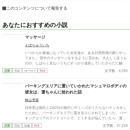
このコンテンツについて報告する
あなたにおすすめの小説
マッサージ
えぼりゅういち
いつからか疎遠になっていた女友達が、ある日突然僕の家にやっ
てきた。 背中のマッサージをするように言われ、大人しく従うも
のの、しばらく見ないうちにすっかり成長していたからだに触れ
て、興奮が止まらなくなってしまう。 僕たちはただの友達……。
文字数：4,250
恋愛
完結
ｼｮｰﾄｼｮｰﾄ
R18
そう思いながらも、彼女の身体の感触が、冷静になることを許さ
ない。
パーキングエリアに置いていかれたマシュマロボディの
彼女は、運ちゃんに拾われた話
狭山雪菜
詩央里は彼氏と1泊2日の旅行に行くハズがくだらないケンカをし
たために、パーキングエリアに置き去りにされてしまった。 パー
キングエリアのフードコートで、どうするか悩んでいたら、運送
会社の浩二に途中の出口に下ろすと言われ、連れて行ってもらう
文字数：37,229
恋愛
完結
短編
R18
事にした。 しかし、2人で話していく内に趣味や彼に惹かれてい