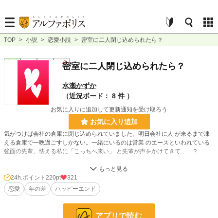
TOP
>
小説
>
恋愛小説
>
密室に二人閉じ込められたら？
恋愛
完結
短編
R18
密室に二人閉じ込められたら？
水瀬かずか
（近況ボード：
8 件
）
お気に入りに追加して更新通知を受け取ろう
お気に入り追加
気がつけば会社の倉庫に閉じ込められていました。明日会社に人 が来るまで凍
える倉庫で一晩過ごすしかない。一緒にいるのは営業 のエースといわれている
強面の先輩。怯える私に「こっちへ来い」 と先輩が声をかけてきて……？
小説
6,577 位 / 228,832 件
24h.ポイント
220pt
321
恋愛
年の差
ハッピーエンド
恋愛
3,064 位 / 66,374 件
お気に入り
150
アプリで読む