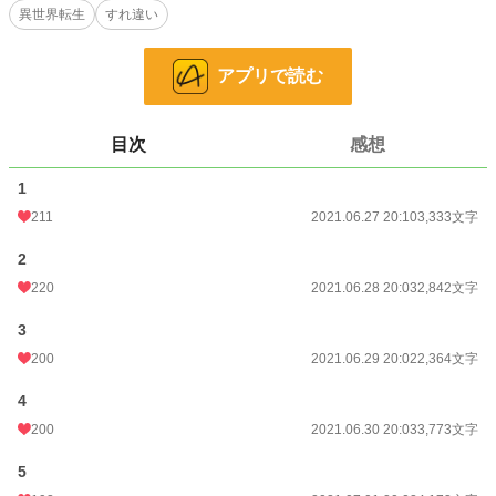
恋愛
4,596 位 / 66,375 件
異世界転生
すれ違い
お気に入り
4,195
アプリで読む
24h.ポイント
113 pt
文字数
47,116
目次
感想
更新日時
2021.07.08 20:04
1
初回公開日時
2021.06.27 20:10
211
2021.06.27 20:10
3,333文字
初回完結日時
2021.07.08 20:04
2
週間ポイント
1,120 pt (8,207 位)
220
2021.06.28 20:03
2,842文字
月間ポイント
4,740 pt (8,750 位)
3
年間ポイント
67,490 pt (8,270 位)
200
2021.06.29 20:02
2,364文字
累計ポイント
1,679,371 pt (3,424 位)
4
200
2021.06.30 20:03
3,773文字
5