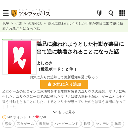
TOP
>
小説
>
恋愛小説
>
義兄に嫌われようとした行動が裏目に出て逆に執
着されることになった話
恋愛
完結
長編
R18
義兄に嫌われようとした行動が裏目に
出て逆に執着されることになった話
よしゆき
（近況ボード：
2 件
）
お気に入りに追加して更新通知を受け取ろう
お気に入り追加
乙女ゲームのヒロインに意地悪をする攻略対象者のユリウスの義妹、マリナに転
生した。ユリウスに一目で恋に落ちたマリナは彼の幸せを願い、ゲームとは全く
違う行動をとることにした。するとマリナが思っていたのとは違う展開になって
しまった。
24h.ポイント
113pt
2,581
小説
10,353 位 / 228,848 件
恋愛
乙女ゲーム
義兄妹
ハッピーエンド
軟禁
ヤンデレ
執着