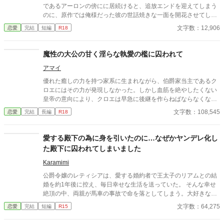
ノアに快楽責めを仕掛けてくる美形の宮廷魔術師リアン。 彼の
であるアーロンの傍にに居続けると、追放エンドを迎えてしまう
真意は一体どこにあるのか……わからないままエレノアは彼に惹
のに、原作では俺様だった彼の世話焼きな一面を開花させてしま
かれていく。 過去の出来事で男嫌いとなり引きこもりになってし
い、居心地の良い彼のそばを離れるのが辛くなってしまう。 なら
文字数：12,906
恋愛
完結
短編
R18
まった王女（18）×王女に執着するヤンデレ天才宮廷魔術師（2
ば彼の代わりに男友達を作ろうと画策するがーー
1）のラブコメです。 ※ムーンライトノベルにも掲載しておりま
す。
魔性の大公の甘く淫らな執愛の檻に囚われて
アマイ
優れた癒しの力を持つ家系に生まれながら、伯爵家当主であるク
ロエにはその力が発現しなかった。しかし血筋を絶やしたくない
皇帝の意向により、クロエは早急に後継を作らねばならなくなっ
た。相手を求め渋々参加した夜会で、クロエは謎めいた美貌の
文字数：108,545
恋愛
完結
長編
R18
男・ルアと出会う。 二人は契約を交わし、割り切った体の関係を
結ぶのだが――
愛する殿下の為に身を引いたのに…なぜかヤンデレ化し
た殿下に囚われてしまいました
Karamimi
公爵令嬢のレティシアは、愛する婚約者で王太子のリアムとの結
婚を約1年後に控え、毎日幸せな生活を送っていた。 そんな幸せ
絶頂の中、両親が馬車の事故で命を落としてしまう。大好きな両
親を失い、悲しみに暮れるレティシアを心配したリアムによっ
文字数：64,275
恋愛
完結
短編
R15
て、王宮で生活する事になる。 相変わらず自分を大切にしてくれ
るリアムによって、少しずつ元気を取り戻していくレティシア。