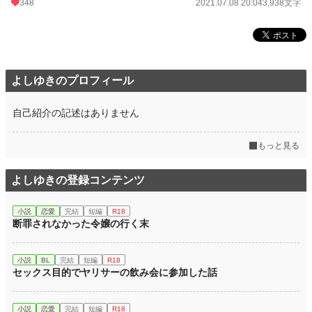
348
2021.07.08 20:04
3,938文字
よしゆきのプロフィール
自己紹介の記述はありません
もっと見る
よしゆきの登録コンテンツ
小説
恋愛
完結
短編
R18
断罪されなかった令嬢の行く末
小説
BL
完結
短編
R18
セックス目的でヤリサーの飲み会に参加した話
小説
恋愛
完結
短編
R18