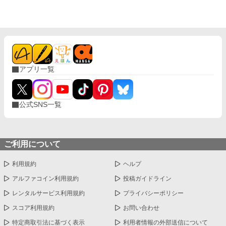
そんな中、たまたま王宮で貴族たちが話をしているのを聞いてし
まう。その内容と言うのが、そもそもリアムはレティシアの父か
らの結婚の申し出を断る事が出来ず、仕方なくレティシアと婚約
したという事。 トンプソン公爵がいなくなった今、本来婚約する
予定だったガルシア侯爵家の、ミランダとの婚約を考えていると
言う事。でも心優しいリアムは、その事をレティシアに言い出せ
ずに悩んでいると言う、レティシアにとって衝撃的な内容だっ
アプリ一覧
た。 あまりのショックに、フラフラと歩くレティシアの目に飛び
込んできたのは、楽しそうにお茶をする、リアムとミランダの姿
だった。ミランダの髪を優しく撫でるリアムを見た瞬間、先ほど
貴族が話していた事が本当だったと理解する。 ずっと自分を支え
公式SNS一覧
てくれたリアム。大好きなリアムの為、身を引く事を決意。それ
と同時に、国を出る準備を始めるレティシア。 そして1ヶ月後、
大好きなリアムの為、自ら王宮を後にしたレティシアだったが…
追記：ヒーローが物凄く気持ち悪いです。 今更ですが、閲覧の際
はご注意ください。
ご利用について
利用規約
ヘルプ
アルファコイン利用規約
投稿ガイドライン
レンタルサービス利用規約
プライバシーポリシー
スコア利用規約
お問い合わせ
特定商取引法に基づく表示
利用者情報の外部送信について