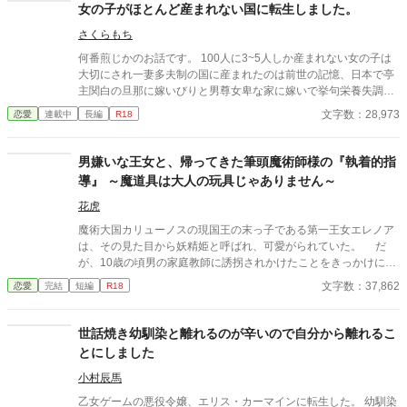
女の子がほとんど産まれない国に転生しました。
さくらもち
何番煎じかのお話です。 100人に3~5人しか産まれない女の子は
大切にされ一妻多夫制の国に産まれたのは前世の記憶、日本で亭
主関白の旦那に嫁いびりと男尊女卑な家に嫁いで挙句栄養失調と
過労死と言う令和になってもまだ昭和な家庭！でありえない最後
文字数：28,973
恋愛
連載中
長編
R18
を迎えてしまった清水 理央、享年44歳 そんな彼女を不憫に思っ
た女神が自身の世界の女性至上主義な国に転生させたお話。
男嫌いな王女と、帰ってきた筆頭魔術師様の『執着的指
導』 ～魔道具は大人の玩具じゃありません～
花虎
魔術大国カリューノスの現国王の末っ子である第一王女エレノア
は、その見た目から妖精姫と呼ばれ、可愛がられていた。 だ
が、10歳の頃男の家庭教師に誘拐されかけたことをきっかけに大
人の男嫌いとなってしまう。そんなエレノアの遊び相手として送
文字数：37,862
恋愛
完結
短編
R18
り込まれた美少女がいた。……けれどその正体は、兄王子の親友
だった。 エレノアは彼を気に入り、嫌がるのもかまわずいたず
らまがいにちょっかいをかけていた。けれど、いつの間にか彼は
世話焼き幼馴染と離れるのが辛いので自分から離れるこ
エレノアの前から去り、エレノアも誘拐の恐ろしい記憶を封印す
とにしました
ると共に少年を忘れていく。 そんなエレノアの前に、可愛がっ
ていた男の子が八年越しに大人になって再び現れた。 「やっと、
小村辰馬
あなたに復讐できる」 歪んだ復讐心と執着で魔道具を使ってエレ
乙女ゲームの悪役令嬢、エリス・カーマインに転生した。 幼馴染