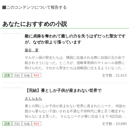
このコンテンツについて報告する
あなたにおすすめの小説
敵に貞操を奪われて癒しの力を失うはずだった聖女です
が、なぜか前より漲っています
藤谷 要
サルサン国の聖女たちは、隣国に征服される際に自国の王の命で
殺されそうになった。ところが、侵略軍将帥のマトルヘル侯爵に
助けられた。それから聖女たちは侵略国に仕えるようになった
が、一か月後に筆頭聖女だったルミネラは命の恩人の侯爵へ嫁ぐ
文字数：21,413
恋愛
完結
短編
R15
ように国王から命じられる。 結婚披露宴では、陛下に側妃として
嫁いだ旧サルサン国王女が出席していたが、彼女は侯爵に腕を絡
めて「陛下の手がつかなかったら一年後に妻にしてほしい」と頼
【完結】番としか子供が産まれない世界で
んでいた。しかも、侯爵はその手を振り払いもしない。 聖女は愛
さくらもち
のない交わりで神の加護を失うとされているので、当然白い結婚
だと思っていたが、初夜に侯爵のメイアスから体の関係を迫られ
番との間にしか子供が産まれない世界に産まれたニーナ。 何故か
る。彼は命の恩人だったので、ルミネラはそのまま彼を受け入れ
親から要らない子扱いされる不遇な子供時代に番と言う概念すら
た。 侯爵がかつての恋人に似ていたとはいえ、侯爵と孤児だった
知らないまま育った。 そんなニーナが番に出会うまで 4話完結 出
彼は全く別人。愛のない交わりだったので、当然力を失うと思っ
会えたところで話は終わってます。
文字数：10,890
恋愛
完結
短編
R15
ていたが、なぜか以前よりも力が漲っていた。 ※全１１話 ２万