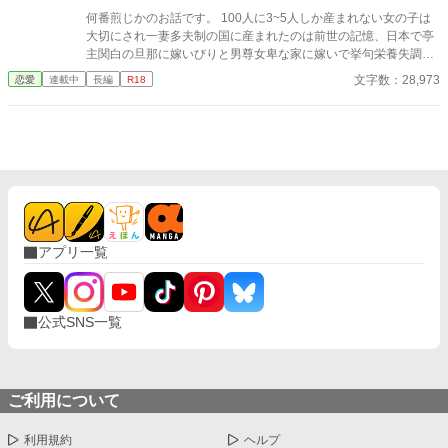
何番煎じかのお話です。 100人に3~5人しか産まれない女の子は
大切にされ一妻多夫制の国に産まれたのは前世の記憶、日本で亭
主関白の旦那に嫁いびりと男尊女卑な家に嫁いで挙句栄養失調と
過労死と言う令和になってもまだ昭和な家庭！でありえない最後
文字数：28,973
恋愛
連載中
長編
R18
を迎えてしまった清水 理央、享年44歳 そんな彼女を不憫に思っ
た女神が自身の世界の女性至上主義な国に転生させたお話。
アプリ一覧
公式SNS一覧
ご利用について
利用規約
ヘルプ