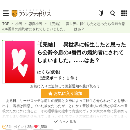
TOP
>
小説
>
恋愛小説
>
【完結】 異世界に転生したと思ったら公爵令息
の4番目の婚約者にされてしまいました。……はあ？
恋愛
完結
長編
R15
【完結】 異世界に転生したと思った
ら公爵令息の4番目の婚約者にされて
しまいました。……はあ？
はくら(仮名)
（近況ボード：
1 件
）
お気に入りに追加して更新通知を受け取ろう
お気に入り追加
ある日、リーゼロッテは前世の記憶と女神によって転生させられたことを思い
出す。当初は困惑していた彼女だったが、とにかく普段通りの生活と学園への登
校のために外に出ると、その通学路の途中で貴族のヴォクス家の令息に見初めら
れてしまい婚約させられてしまう。そしてヴォクス家に連れられていってしまっ
た彼女が聞かされたのは、自分が4番目の婚約者であるという事実だった。
24h.ポイント
35pt
1,550