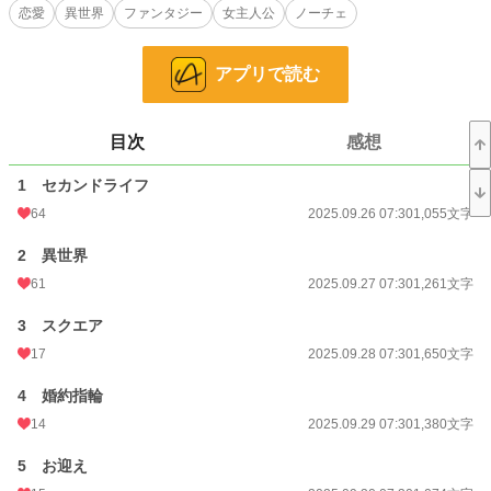
恋愛
異世界
ファンタジー
女主人公
ノーチェ
※本作は別ペンネームで『小説家になろう』にも掲載しています。
アプリで読む
小説
19,104 位 / 228,744 件
恋愛
8,307 位 / 66,363 件
目次
感想
お気に入り
114
1 セカンドライフ
24h.ポイント
35 pt
64
2025.09.26 07:30
1,055文字
文字数
113,124
2 異世界
61
2025.09.27 07:30
1,261文字
更新日時
2025.10.24 00:00
初回公開日時
3 スクエア
2025.09.26 07:30
17
2025.09.28 07:30
1,650文字
初回完結日時
2025.10.25 08:12
4 婚約指輪
週間ポイント
1,829 pt (5,270 位)
14
2025.09.29 07:30
1,380文字
月間ポイント
3,162 pt (11,792 位)
5 お迎え
年間ポイント
53,457 pt (9,923 位)