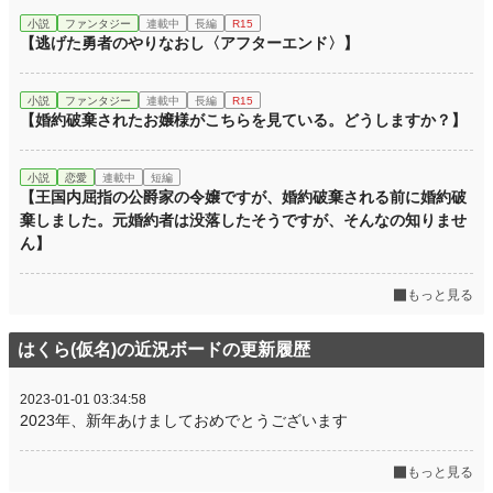
小説
ファンタジー
連載中
長編
R15
【逃げた勇者のやりなおし〈アフターエンド〉】
小説
ファンタジー
連載中
長編
R15
【婚約破棄されたお嬢様がこちらを見ている。どうしますか？】
小説
恋愛
連載中
短編
【王国内屈指の公爵家の令嬢ですが、婚約破棄される前に婚約破
棄しました。元婚約者は没落したそうですが、そんなの知りませ
ん】
もっと見る
はくら(仮名)の近況ボードの更新履歴
2023-01-01 03:34:58
2023年、新年あけましておめでとうございます
もっと見る