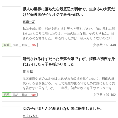
字程度の話です。
獣人の世界に落ちたら最底辺の弱者で、生きるの大変だ
けど保護者がイケオジで最強っぽい。
真麻一花
私は十歳の時、獣が支配する世界へと落ちてきた。 狼の群れに襲
われたところに現れたのは、一頭の巨大な狼。そのとき私は、殺
されるのを覚悟した。 私を拾ったのは、獣人らしくないのに町を
支配する最強の獣人だった。 なんとか生きてる。 でも、この世界
文字数：63,448
恋愛
完結
短編
R15
で、私は最低辺の弱者。
処刑されるはずだった没落令嬢ですが、姫様の初夜を身
代わりしたら子を授かりました
新 星緒
没落伯爵令嬢のエルゼは大恩がある姫様を救うために、初夜の身
代わりを引き受ける。 そして姫様や国を守るために誰にも行く先
を告げずに国を去った。 三年後。初夜の晩に息子ヴァルターを授
かっていたエルゼは、ひっそりと暮らしていた。ところが元婚約
文字数：97,402
恋愛
完結
長編
R15
者に拉致られて、あわやというところに初夜の相手であるハイン
ツ王子が現れる。 「ようやく見つけた。エルゼ、愛している」
「初夜の相手が君だと最初からわかっていたが？」 ――身代わり
女の子がほとんど産まれない国に転生しました。
初夜から始まる、純愛溺愛執着愛のお話！
さくらもち