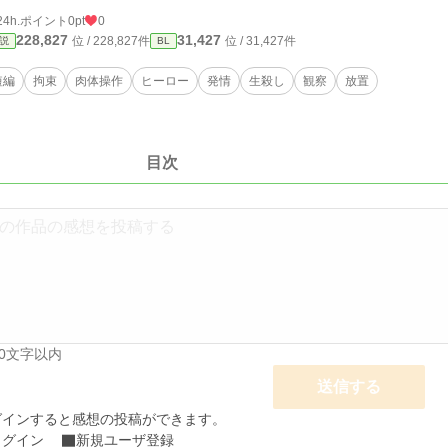
24h.ポイント
0pt
0
228,827
31,427
位 / 228,827件
位 / 31,427件
説
BL
短編
拘束
肉体操作
ヒーロー
発情
生殺し
観察
放置
目次
00文字以内
送信する
グインすると感想の投稿ができます。
ログイン
新規ユーザ登録