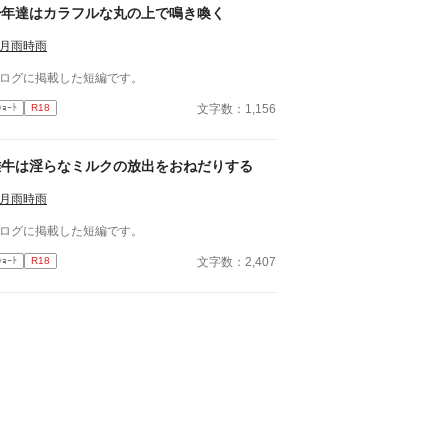
少年達はカラフルな丸の上で鳴き喚く
月雨時雨
ログに掲載した短編です。
文字数：1,156
ｼｮｰﾄ
R18
雄牛は淫らなミルクの放出をおねだりする
月雨時雨
ログに掲載した短編です。
文字数：2,407
ｼｮｰﾄ
R18