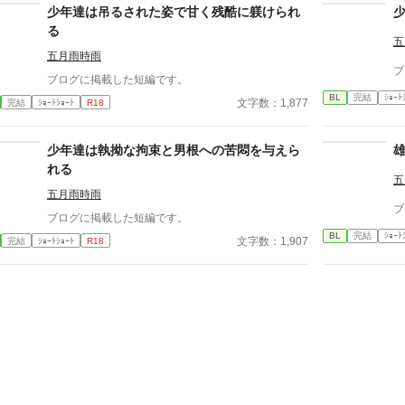
少年達は吊るされた姿で甘く残酷に躾けられ
る
五
五月雨時雨
ブ
ブログに掲載した短編です。
BL
完結
ｼｮｰﾄ
文字数：1,877
完結
ｼｮｰﾄｼｮｰﾄ
R18
少年達は執拗な拘束と男根への苦悶を与えら
れる
五
五月雨時雨
ブ
ブログに掲載した短編です。
BL
完結
ｼｮｰﾄ
文字数：1,907
完結
ｼｮｰﾄｼｮｰﾄ
R18