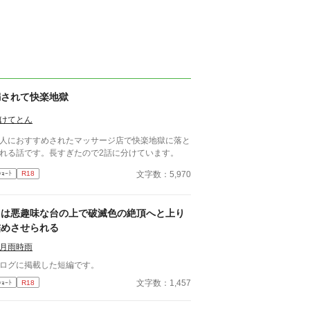
騙されて快楽地獄
けてとん
人におすすめされたマッサージ店で快楽地獄に落と
れる話です。長すぎたので2話に分けています。
文字数：5,970
ｼｮｰﾄ
R18
男は悪趣味な台の上で破滅色の絶頂へと上り
詰めさせられる
月雨時雨
ログに掲載した短編です。
文字数：1,457
ｼｮｰﾄ
R18