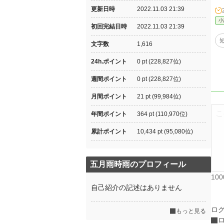
更新日時
2022.11.03 21:39
小
初回完結日時
2022.11.03 21:39
文字数
1,616
24h.ポイント
0 pt (228,827位)
週間ポイント
0 pt (228,827位)
月間ポイント
21 pt (99,984位)
年間ポイント
364 pt (110,970位)
累計ポイント
10,434 pt (95,080位)
五月雨時雨のプロフィール
10
自己紹介の記述はありません
ロ
もっと見る