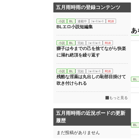
五月雨時雨の登録コンテンツ
小説
BL
連載中
ｼｮｰﾄｼｮｰﾄ
R18
BLエロ小説短編集
あ
小説
BL
完結
ｼｮｰﾄｼｮｰﾄ
R18
獅子は今までの己を捨てながら快楽
に溺れ絶頂を繰り返す
小説
BL
完結
ｼｮｰﾄｼｮｰﾄ
R18
残酷な淫薬は丸出しの恥部目掛けて
BL
吹き付けられる
もっと見る
五月雨時雨の近況ボードの更新
履歴
BL
まだ投稿がありません