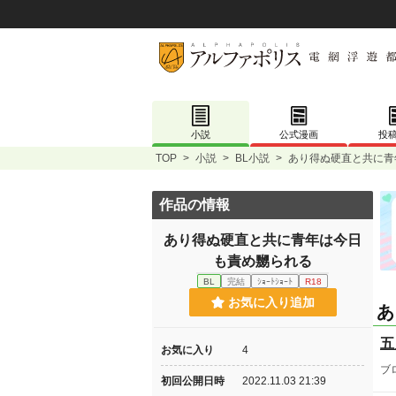
小説
公式漫画
投
TOP
>
小説
>
BL小説
>
あり得ぬ硬直と共に青
作品の情報
あり得ぬ硬直と共に青年は今日
も責め嬲られる
BL
完結
ｼｮｰﾄｼｮｰﾄ
R18
お気に入り追加
あ
五
お気に入り
4
ブ
初回公開日時
2022.11.03 21:39