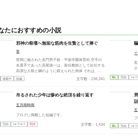
なたにおすすめの小説
邪神の祭壇へ無垢な筋肉を生贄として捧ぐ
零
て
世間に秘された名門男子校・平坂学園体育科 空手の
友
名選手であった高尾雄一は、新任教師として赴任する
さ
高潔な人格と鋼のように鍛えられた肉体 それは、学
園にとって最高の生贄の候補に他ならなかった 至高
BL
完結
ｼｮｰﾄ
文字数：236,341
連載中
短編
の筋肉を持つ、精神を削られ意志をなくした青年を太
古の神に捧げるため、“水”、“風”、“土”の信奉者達が暗
躍する 意志をなくし筋肉の操り人形と化した“デク”
吊るされた少年は惨めな絶頂を繰り返す
消える教師 山奥の男子校で繰り広げられるダークフ
ァンタジー
五月雨時雨
五
ブログに掲載した短編です。
ブ
文字数：1,434
完結
ｼｮｰﾄｼｮｰﾄ
R18
BL
完結
ｼｮｰﾄ