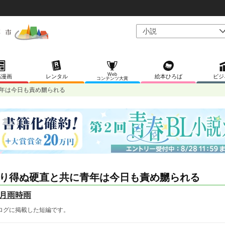
Web
稿漫画
レンタル
絵本ひろば
ビジ
コンテンツ大賞
年は今日も責め嬲られる
り得ぬ硬直と共に青年は今日も責め嬲られる
月雨時雨
ログに掲載した短編です。