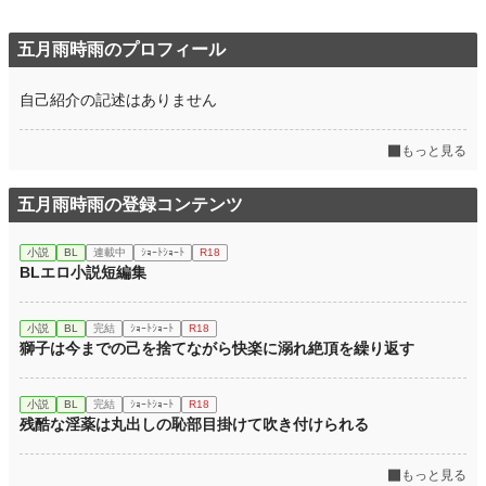
五月雨時雨のプロフィール
自己紹介の記述はありません
もっと見る
五月雨時雨の登録コンテンツ
小説
BL
連載中
ｼｮｰﾄｼｮｰﾄ
R18
BLエロ小説短編集
小説
BL
完結
ｼｮｰﾄｼｮｰﾄ
R18
獅子は今までの己を捨てながら快楽に溺れ絶頂を繰り返す
小説
BL
完結
ｼｮｰﾄｼｮｰﾄ
R18
残酷な淫薬は丸出しの恥部目掛けて吹き付けられる
もっと見る