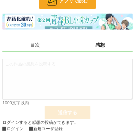
アプリで読む
更新日時
2021.01.07 21:09
初回公開日時
2021.01.07 21:09
初回完結日時
2021.01.07 21:09
週間ポイント
112 pt (32,695 位)
目次
感想
月間ポイント
965 pt (24,637 位)
年間ポイント
6,838 pt (39,068 位)
累計ポイント
83,172 pt (33,753 位)
1000文字以内
送信する
ログインすると感想の投稿ができます。
ログイン
新規ユーザ登録