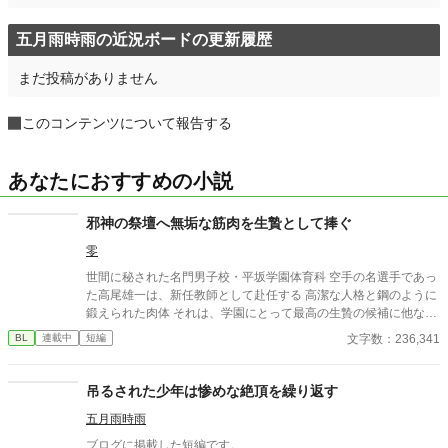
五月雨時雨の近況ボードの更新履歴
まだ投稿がありません
このコンテンツについて報告する
あなたにおすすめの小説
邪神の祭壇へ無垢な筋肉を生贄として捧ぐ
零
世間に秘された名門男子校・平坂学園体育科 空手の名選手であっ
た高尾雄一は、新任教師として赴任する 高潔な人格と鋼のように
鍛えられた肉体 それは、学園にとって最高の生贄の候補に他なら
なかった 至高の筋肉を持つ、精神を削られ意志をなくした青年を
文字数：236,341
BL
連載中
短編
太古の神に捧げるため、“水”、“風”、“土”の信奉者達が暗躍する 意
志をなくし筋肉の操り人形と化した“デク” 消える教師 山奥の男子
校で繰り広げられるダークファンタジー
吊るされた少年は惨めな絶頂を繰り返す
五月雨時雨
ブログに掲載した短編です。