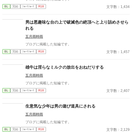
文字数：1,434
BL
完結
ｼｮｰﾄｼｮｰﾄ
R18
男は悪趣味な台の上で破滅色の絶頂へと上り詰めさせら
れる
五月雨時雨
ブログに掲載した短編です。
文字数：1,457
BL
完結
ｼｮｰﾄｼｮｰﾄ
R18
雄牛は淫らなミルクの放出をおねだりする
五月雨時雨
ブログに掲載した短編です。
文字数：2,407
BL
完結
ｼｮｰﾄｼｮｰﾄ
R18
生意気な少年は男の遊び道具にされる
五月雨時雨
ブログに掲載した短編です。
文字数：2,129
BL
完結
ｼｮｰﾄｼｮｰﾄ
R18