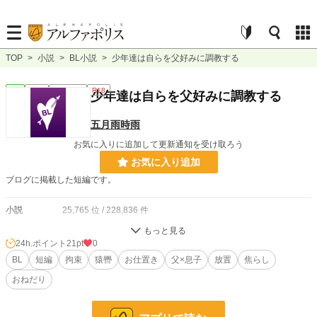
TOP
>
小説
>
BL小説
>
少年達は自らを父好みに調教する
BL
完結
ｼｮｰﾄｼｮｰﾄ
R18
少年達は自らを父好みに調教する
五月雨時雨
お気に入りに追加して更新通知を受け取ろう
お気に入り追加
ブログに掲載した短編です。
小説
25,765 位 / 228,836 件
BL
6,609 位 / 31,436 件
24h.ポイント
21pt
0
お気に入り
BL
短編
35
拘束
猿轡
お仕置き
父×息子
放置
焦らし
おねだり
24h.ポイント
21 pt
文字数
2,383