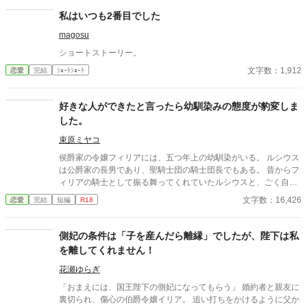
私はいつも2番目でした
magosu
ショートストーリー。
文字数：1,912
恋愛
完結
ｼｮｰﾄｼｮｰﾄ
好きな人ができたと言ったら幼馴染みの態度が豹変しま
した。
束原ミヤコ
侯爵家の令嬢フィリアには、五つ年上の幼馴染がいる。 ルシウス
は公爵家の長男であり、聖騎士団の騎士団長でもある。 昔からフ
ィリアの騎士として振る舞ってくれていたルシウスと、ごく自然
に婚約者になっていた。 しかし、ある日の夜会で、「ルシウス様
文字数：16,426
恋愛
完結
短編
R18
はわがままな妹と結婚をしなければならず、可哀想」という噂話
を聞いてしまう。 自分のせいでルシウスは想い人と添い遂げられ
ないのだと気づいたフィリアは、ルシウスに告げる。 「私、好き
側妃の条件は「子を産んだら離縁」でしたが、陛下は私
な人ができました」 だから、あなたとは結婚できないのだという
を離してくれません！
嘘を──。
花瀬ゆらぎ
「おまえには、国王陛下の側妃になってもらう」 婚約者と親友に
裏切られ、傷心の伯爵令嬢イリア。 追い打ちをかけるように父か