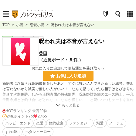
TOP
>
小説
>
恋愛小説
>
呪われ夫は本音が言えない
恋愛
完結
長編
R18
呪われ夫は本音が言えない
柴田
（近況ボード：
5 件
）
お気に入りに追加して更新通知を受け取ろう
お気に入り追加
婚約者に浮気され婚約破棄をしたあと、すぐに舞い込んできた新しい縁談。贅沢
は言わないから誠実で優しい人がいい！ なんて思っていたら相手はとびきりの
美形で次期伯爵。しかも王国直属の特殊部隊、呪術師対策部のエース騎士。平凡
子爵令嬢とは釣り合いがとれない。なんか怪しい……と疑いつつもデートを重ね
るうちに、彼の優しさに惹かれていく。
ちょっと無口すぎる人だけど、彼となら幸せな結婚ができるかもしれない。しか
HOTランキング 最高20位
し初夜が終わった瞬間、彼がポロッと口を滑らせた。
24h.ポイント
7pt
2,455
「なんてかわいげがないんだ」と。
ハッピーエンド
恋愛
婚約破棄
ファンタジー
溺愛
ノーチェ
――どうやらこの結婚、失敗みたいです。
すれ違い
ヘタレヒーロー