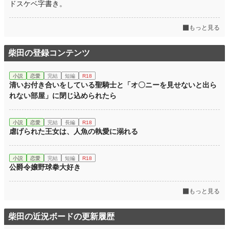
ドスケベ字書き。
もっと見る
柴田の登録コンテンツ
小説
恋愛
完結
短編
R18
清いお付き合いをしている聖騎士と「オ〇ニーを見せないと出ら
れない部屋」に閉じ込められたら
小説
恋愛
完結
長編
R18
虐げられた王女は、人魚の執愛に溺れる
小説
恋愛
完結
短編
R18
公爵令嬢野球拳大好き
もっと見る
柴田の近況ボードの更新履歴