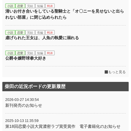
小説
恋愛
完結
短編
R18
清いお付き合いをしている聖騎士と「オ〇ニーを見せないと出ら
れない部屋」に閉じ込められたら
小説
恋愛
完結
長編
R18
虐げられた王女は、人魚の執愛に溺れる
小説
恋愛
完結
短編
R18
公爵令嬢野球拳大好き
もっと見る
柴田の近況ボードの更新履歴
2026-03-27 14:30:54
新刊発売のお知らせ
2025-10-13 11:35:59
第18回恋愛小説大賞濃密ラブ賞受賞作 電子書籍化のお知らせ