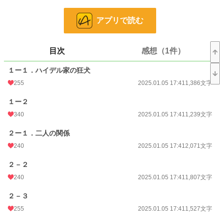
わがまま高慢ちきヒロイン全肯定型ヒーローが、なんやかんやと理由をつけてヒ
アプリで読む
ロインを丸め込んで絶対に離さない話です。
※ヒロインがヒーローを叩いたりする場面がありますが、ヒーローは喜んでいる
のでご安心ください。
※ヒーローはヒロイン以外を人間とも思っていません。悪くない人もひどい目に
目次
感想（1件）
遭っている場合があります。
※性描写のある話には※がついています。
１ー１．ハイデル家の狂犬
他サイトにも掲載中
255
2025.01.05 17:41
1,386文字
小説
10,253 位 / 228,882 件
１ー２
恋愛
4,650 位 / 66,382 件
340
2025.01.05 17:41
1,239文字
お気に入り
975
２ー１．二人の関係
240
2025.01.05 17:41
2,071文字
24h.ポイント
120 pt
文字数
２－２
172,552
240
2025.01.05 17:41
1,807文字
更新日時
2025.02.01 12:41
２－３
初回公開日時
2025.01.05 17:41
255
2025.01.05 17:41
1,527文字
初回完結日時
2025.02.01 12:42