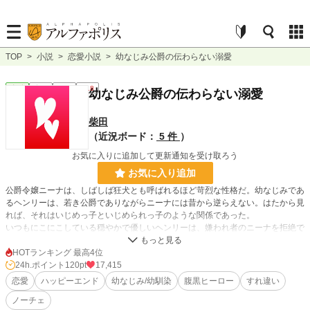
TOP
>
小説
>
恋愛小説
>
幼なじみ公爵の伝わらない溺愛
恋愛
完結
長編
R18
幼なじみ公爵の伝わらない溺愛
柴田
（近況ボード：
5 件
）
お気に入りに追加して更新通知を受け取ろう
お気に入り追加
公爵令嬢ニーナは、しばしば狂犬とも呼ばれるほど苛烈な性格だ。幼なじみであ
るヘンリーは、若き公爵でありながらニーナには昔から逆らえない。はたから見
れば、それはいじめっ子といじめられっ子のような関係であった。
いつもにこにこしている穏やかで優しいヘンリーは、嫌われ者のニーナを拒絶で
きないのだろう。しかしヘンリーを助けようとニーナと距離を置かせようとする
友人たちから、ヘンリーは逆に離れていく。
HOTランキング 最高4位
まるで自分の世界にはニーナひとりがいればいいというように。
24h.ポイント
120pt
17,415
恋愛
ハッピーエンド
幼なじみ/幼馴染
腹黒ヒーロー
すれ違い
ある日ニーナに彼氏ができたという噂をヘンリーが耳にしてから、二人の関係は
ノーチェ
急激に変化していく――。