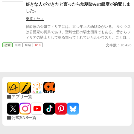
好きな人ができたと言ったら幼馴染みの態度が豹変しま
した。
束原ミヤコ
侯爵家の令嬢フィリアには、五つ年上の幼馴染がいる。 ルシウス
は公爵家の長男であり、聖騎士団の騎士団長でもある。 昔からフ
ィリアの騎士として振る舞ってくれていたルシウスと、ごく自然
に婚約者になっていた。 しかし、ある日の夜会で、「ルシウス様
文字数：16,426
恋愛
完結
短編
R18
はわがままな妹と結婚をしなければならず、可哀想」という噂話
を聞いてしまう。 自分のせいでルシウスは想い人と添い遂げられ
ないのだと気づいたフィリアは、ルシウスに告げる。 「私、好き
な人ができました」 だから、あなたとは結婚できないのだという
嘘を──。
アプリ一覧
公式SNS一覧