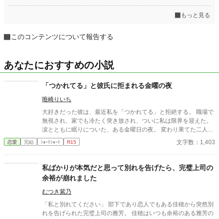
もっと見る
このコンテンツについて報告する
あなたにおすすめの小説
「つかれてる」と彼氏に拒まれる金曜の夜
唯崎りいち
大好きだった彼は、最近私を「つかれてる」と拒絶する。 職場で
無視され、家でも冷たく突き放され、ついに私は限界を迎えた。
涙とともに眠りについた、ある金曜日の夜。 変わり果てた二人の
関係は、予想もしない結末を迎える。
文字数：1,403
恋愛
完結
ｼｮｰﾄｼｮｰﾄ
R15
私ばかりが本気だと思って別れを告げたら、完璧上司の
余裕が崩れました
むつき紫乃
「私と別れてください」 部下であり恋人でもある佳穂から突然別
れを告げられた完璧上司の雅芳。 佳穂はいつも余裕のある雅芳の