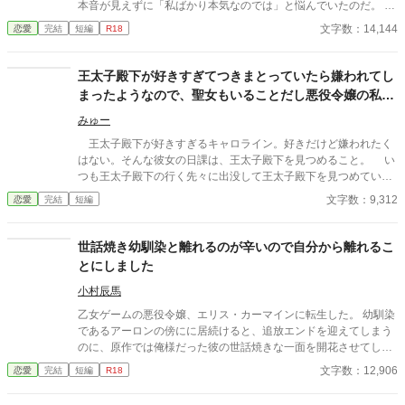
本音が見えずに「私ばかり本気なのでは」と悩んでいたのだ。 け
れど彼が隠していた本音は、抑えきれないほど重いもので――。
文字数：14,144
恋愛
完結
短編
R18
余裕たっぷりの完璧上司（今まで女性に振られたことなし）が、
大切にじっくり距離を縮めようと思っていた恋人に振られそうに
なって、うろたえながら引き止める話。 ＊他サイトにも掲載して
王太子殿下が好きすぎてつきまとっていたら嫌われてし
います
まったようなので、聖女もいることだし悪役令嬢の私は
退散することにしました。
みゅー
王太子殿下が好きすぎるキャロライン。好きだけど嫌われたく
はない。そんな彼女の日課は、王太子殿下を見つめること。 い
つも王太子殿下の行く先々に出没して王太子殿下を見つめていた
が、ついにそんな生活が終わるときが来る。 聖女が現れたの
文字数：9,312
恋愛
完結
短編
だ。そして、さらにショックなことに、自分が乙女ゲームの世界
に転生していてそこで悪役令嬢だったことを思い出す。 王太子
殿下に嫌われたくはないキャロラインは、王太子殿下の前から姿
世話焼き幼馴染と離れるのが辛いので自分から離れるこ
を消すことにした。そんなお話です。 ちょっと切ないお話で
とにしました
す。
小村辰馬
乙女ゲームの悪役令嬢、エリス・カーマインに転生した。 幼馴染
であるアーロンの傍にに居続けると、追放エンドを迎えてしまう
のに、原作では俺様だった彼の世話焼きな一面を開花させてしま
い、居心地の良い彼のそばを離れるのが辛くなってしまう。 なら
文字数：12,906
恋愛
完結
短編
R18
ば彼の代わりに男友達を作ろうと画策するがーー