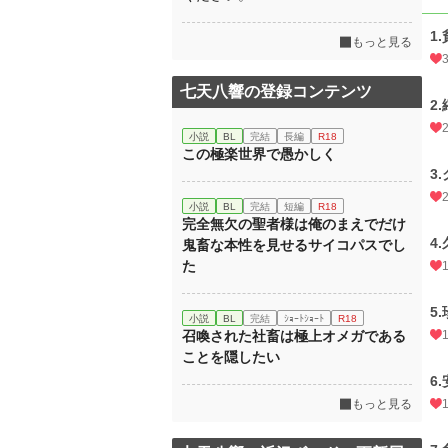
1
もっと見る
七天八響の登録コンテンツ
2
小説
BL
完結
長編
R18
この極楽世界で愚かしく
3.
小説
BL
完結
短編
R18
完全無欠の聖者様は俺のまえでだけ
4
鬼畜な本性を見せるサイコパスでし
た
5
小説
BL
完結
ｼｮｰﾄｼｮｰﾄ
R18
召喚された社畜は極上オメガである
ことを隠したい
6
もっと見る