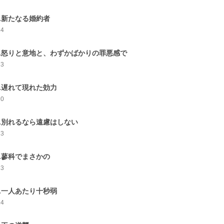
4.新たなる婚約者
24
5.怒りと意地と、わずかばかりの罪悪感で
23
6.遅れて現れた効力
20
7.別れるなら遠慮はしない
13
8.蓼科でまさかの
13
9.一人あたり十秒弱
14