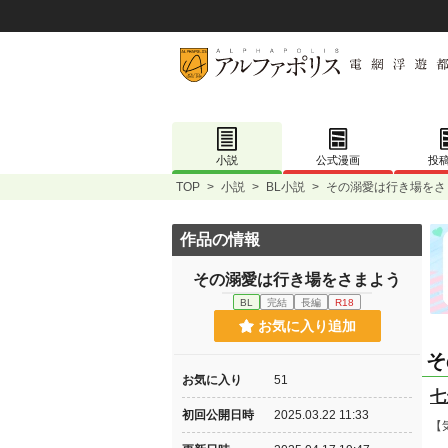
小説
公式漫画
投
TOP
>
小説
>
BL小説
>
その溺愛は行き場をさ
作品の情報
その溺愛は行き場をさまよう
BL
完結
長編
R18
お気に入り追加
そ
お気に入り
51
七
初回公開日時
2025.03.22 11:33
【