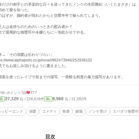
夜だけの相手との享楽的な日々を送ってきたノンケの生田雅紀（いくたまさき）は
初めて愛を知った。
のはずが、婚約者が現れたからと交際半年で振られてしまう。
乏人は金持ちのためのいっときの慰み者か？
欲で退廃的な御曹司や令嬢たちに一泡吹かせてやる。
作→「その溺愛は伝わりづらい」
ps://www.alphapolis.co.jp/novel/962473946/252939102
読でもお楽しみ頂けるように書きました。
媚薬を使ったレイプ寸前までの描写、一発殴る程度の暴力描写があります。
24h.ポイント
7pt
777
37,129
9,968
位 / 228,618件
位 / 31,392件
説
BL
ハッピーエンド
溺愛
コメディ
執着
媚薬
ノンケ受け
スパダリ御曹司
目次