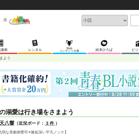
Web
稿漫画
レンタル
絵本ひろば
ビジ
コンテンツ大賞
まよう
の溺愛は行き場をさまよう
天八響
（近況ボード：
3 件
）
気弱な美貌御曹司✕嫉妬深い平凡ノンケ】