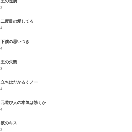
0.王の逆襲
12
1.二度目の愛してる
14
2.下僕の思いつき
14
3.王の失態
13
4.立ちはだかるくノ一
14
5.元遊び人の本気は効くか
14
6.彼のキス
12