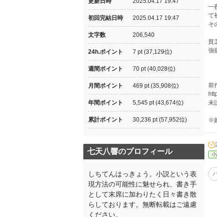
更新日時
2025.04.17 19:47
一
て
初回完結日時
2025.04.17 19:47
そ
文字数
206,540
貧
強
24h.ポイント
7 pt (37,129位)
週間ポイント
70 pt (40,028位)
前
月間ポイント
469 pt (35,908位)
htt
年間ポイント
5,545 pt (43,674位)
未
累計ポイント
30,236 pt (57,952位)
※
七天八響のプロフィール
小
しちてんはっきょう。小説という表
現方法の可能性に魅せられ、書き手
として末席に加わりたく日々書き散
らしております。無断転載はご遠慮
ください。