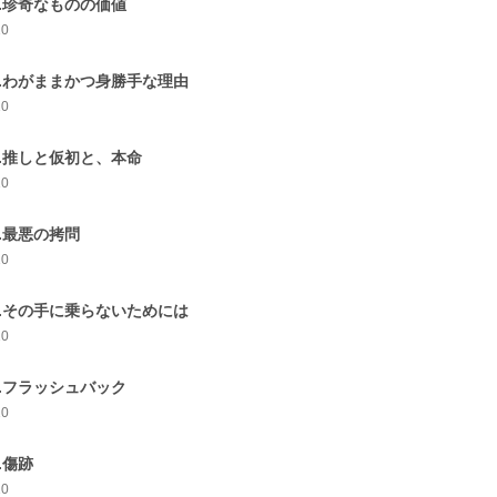
3.珍奇なものの価値
10
4.わがままかつ身勝手な理由
10
5.推しと仮初と、本命
10
6.最悪の拷問
10
7.その手に乗らないためには
10
8.フラッシュバック
10
9.傷跡
10