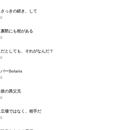
7.さっきの続き、して
10
8.寡黙にも程がある
10
9.だとしても、それがなんだ？
10
.バーSolaris
10
1.彼の異父兄
10
2.立場ではなく、相手だ
10