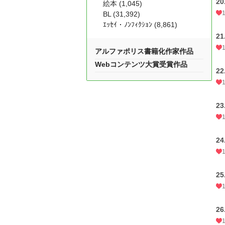
2
絵本 (1,045)
BL (31,392)
ｴｯｾｲ・ﾉﾝﾌｨｸｼｮﾝ (8,861)
2
アルファポリス書籍化作家作品
Webコンテンツ大賞受賞作品
2
2
2
2
2