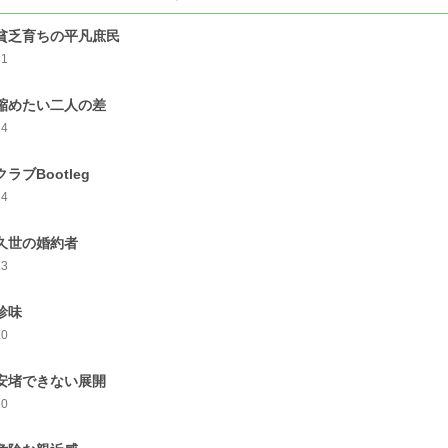
.貧乏育ちの平凡庶民
31
.縮めたい二人の差
24
クラブBootleg
24
.久世の婚約者
13
.珍味
10
.安堵できない展開
10