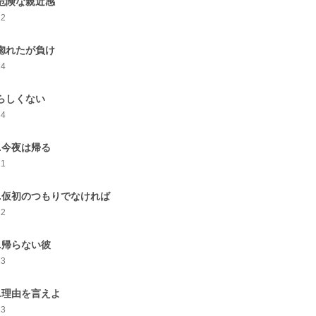
.危険な親近感
12
.惚れたが負け
24
.らしくない
14
0.今夜は帰る
21
1.仮初のつもりでなければ
22
2.帰らない彼
33
3.理由を言えよ
23