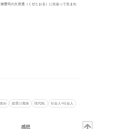
、御曹司の久世透（くぜとおる）に出会って生まれ
攻め
総受け風味
現代BL
社会人×社会人
感想