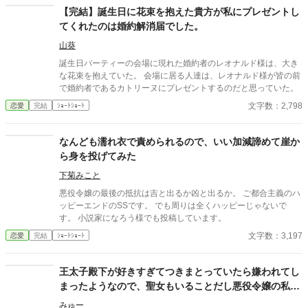
【完結】誕生日に花束を抱えた貴方が私にプレゼントし
てくれたのは婚約解消届でした。
山葵
誕生日パーティーの会場に現れた婚約者のレオナルド様は、大き
な花束を抱えていた。 会場に居る人達は、レオナルド様が皆の前
で婚約者であるカトリーヌにプレゼントするのだと思っていた。
文字数：2,798
恋愛
完結
ｼｮｰﾄｼｮｰﾄ
なんども濡れ衣で責められるので、いい加減諦めて崖か
ら身を投げてみた
下菊みこと
悪役令嬢の最後の抵抗は吉と出るか凶と出るか。 ご都合主義のハ
ッピーエンドのSSです。 でも周りは全くハッピーじゃないで
す。 小説家になろう様でも投稿しています。
文字数：3,197
恋愛
完結
ｼｮｰﾄｼｮｰﾄ
王太子殿下が好きすぎてつきまとっていたら嫌われてし
まったようなので、聖女もいることだし悪役令嬢の私は
退散することにしました。
みゅー