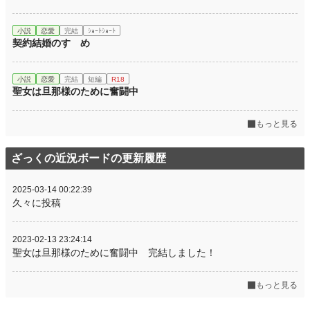
小説
恋愛
完結
ｼｮｰﾄｼｮｰﾄ
契約結婚のすゝめ
小説
恋愛
完結
短編
R18
聖女は旦那様のために奮闘中
もっと見る
ざっくの近況ボードの更新履歴
2025-03-14 00:22:39
久々に投稿
2023-02-13 23:24:14
聖女は旦那様のために奮闘中 完結しました！
もっと見る