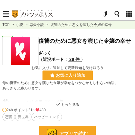
TOP
>
小説
>
恋愛小説
>
復讐のために悪女を演じた令嬢の幸せ
恋愛
完結
ｼｮｰﾄｼｮｰﾄ
復讐のために悪女を演じた令嬢の幸せ
ざっく
（近況ボード：
26 件
）
お気に入りに追加して更新通知を受け取ろう
お気に入り追加
母の復讐のために悪女を演じた令嬢が幸せをつかむかもしれない物語。
あっさりと終わります。
小説
25,164 位 / 228,589 件
24h.ポイント
21pt
480
恋愛
10,866 位 / 66,314 件
恋愛
異世界
ハッピーエンド
お気に入り
424
24h.ポイント
21 pt
アプリで読む