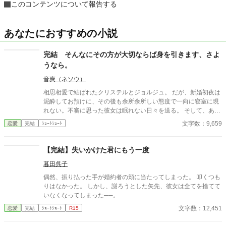
このコンテンツについて報告する
あなたにおすすめの小説
完結 そんなにその方が大切ならば身を引きます、さよ
うなら。
音爽（ネソウ）
相思相愛で結ばれたクリステルとジョルジュ。 だが、新婚初夜は
泥酔してお預けに、その後も余所余所しい態度で一向に寝室に現
れない。不審に思った彼女は眠れない日々を送る。 そして、ある
晩に玄関ドアが開く音に気が付いた。使われていない離れに彼は
文字数：9,659
恋愛
完結
ｼｮｰﾄｼｮｰﾄ
通っていたのだ。 そこには匿われていた美少年が棲んでいて……
【完結】失いかけた君にもう一度
暮田呉子
偶然、振り払った手が婚約者の頬に当たってしまった。 叩くつも
りはなかった。 しかし、謝ろうとした矢先、彼女は全てを捨てて
いなくなってしまった──。
文字数：12,451
恋愛
完結
ｼｮｰﾄｼｮｰﾄ
R15