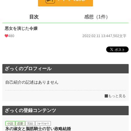
文字数
7,502
目次
感想（1件）
更新日時
2022.02.11 13:44
悪女を演じた令嬢
初回公開日時
2022.02.11 13:44
480
2022.02.11 13:44
7,502文字
初回完結日時
2022.02.11 13:44
週間ポイント
175 pt (26,536 位)
月間ポイント
539 pt (33,542 位)
ざっくのプロフィール
年間ポイント
20,246 pt (19,976 位)
累計ポイント
347,030 pt (13,694 位)
自己紹介の記述はありません
もっと見る
ざっくの登録コンテンツ
小説
恋愛
完結
ｼｮｰﾄｼｮｰﾄ
氷の淑女と脳筋騎士の甘い政略結婚