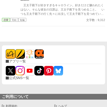
王太子殿下が好きすぎるキャロライン。好きだけど嫌われたく
はない。そんな彼女の日課は、王太子殿下を見つめること。 い
つも王太子殿下の行く先々に出没して王太子殿下を見つめていた
が、ついにそんな生活が終わるときが来る。 聖女が現れたの
文字数：9,312
恋愛
完結
短編
だ。そして、さらにショックなことに、自分が乙女ゲームの世界
に転生していてそこで悪役令嬢だったことを思い出す。 王太子
殿下に嫌われたくはないキャロラインは、王太子殿下の前から姿
を消すことにした。そんなお話です。 ちょっと切ないお話で
す。
アプリ一覧
公式SNS一覧
ご利用について
利用規約
ヘルプ