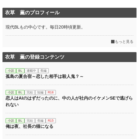
衣草 薫のプロフィール
現代BLもの中心です。毎日20時頃更新。
もっと見る
衣草 薫の登録コンテンツ
小説
BL
連載中
長編
孤島の夏合宿～恋した相手は殺人鬼？～
小説
BL
完結
短編
R18
恋人はAIのはずだったのに、中の人が社内のイケメンSEで逃げら
れない
小説
BL
完結
長編
R15
俺は夜、社長の猫になる