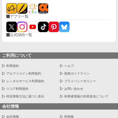
年齢は下から二番目。経歴は店長の次に長い。敏腕。 ・顔と名前
だけ中性的。愛想は人並み。 ・自覚済隠れS。仕事とプライベー
トは区別してる。はずだった。 ▼九重 柚葉(ここのえ ゆずは) 受
アプリ一覧
・愛称『ココ』『ココさん』『ココちゃん』 ・名前だけ可愛い。
性格は可愛くない。見た目も別に可愛くない。 ・理性が強め。隠
れコミュ障。 ・無自覚ドM。乱れるときは乱れる 作品はすべて個
人サイト(http://lyze.jp/nyanko03/)からの転載です。 徐々に移動し
公式SNS一覧
ていきたいと思いますが、作品数は個人サイトが一番多いです。
よろしくお願いいたします。
ご利用について
利用規約
ヘルプ
アルファコイン利用規約
投稿ガイドライン
レンタルサービス利用規約
プライバシーポリシー
スコア利用規約
お問い合わせ
特定商取引法に基づく表示
利用者情報の外部送信について
会社情報
会社情報
IR情報