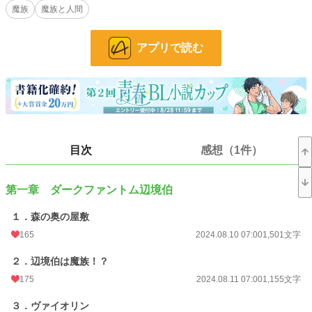
小説
9,814 位 / 228,623 件
魔族
魔族と人間
BL
2,110 位 / 31,393 件
アプリで読む
お気に入り
460
24h.ポイント
113 pt
文字数
92,074
更新日時
2025.04.30 07:00
目次
感想（1件）
初回公開日時
2024.08.10 07:00
初回完結日時
2025.04.30 07:01
第一章 ダークファントム辺境伯
週間ポイント
486 pt (14,815 位)
１．森の奥の屋敷
月間ポイント
2,699 pt (13,113 位)
165
2024.08.10 07:00
1,501文字
年間ポイント
52,669 pt (10,023 位)
２．辺境伯は魔族！？
累計ポイント
383,274 pt (12,792 位)
175
2024.08.11 07:00
1,155文字
３．ヴァイオリン