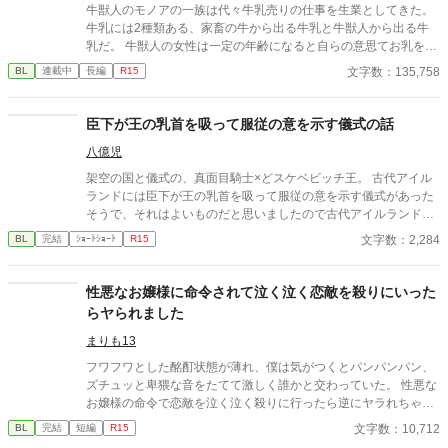
牛獣人のモノアの一族は代々牛乳売りの仕事を生業としてきた。
牛乳には2種類ある、家畜の牛から出る牛乳と牛獣人から出る牛
乳だ。 牛獣人の女性は一定の年齢になると自らの意思てお乳を出
すことが出来る。 そして、僕たち家族普段は家畜の牛の牛乳を売
文字数：135,758
BL
連載中
長編
R15
っているが母と姉達の牛乳は濃厚で喉越しや舌触りが良いお貴族
様に高値で売っていた。 ある日僕たち一家を呼んだお貴族様のご
子息様がお乳を呑まないと相談を受けたのが全ての始まりー 母や
臣下が王の乳首を吸って服従の意を示す儀式の話
姉達の牛乳を詰めた哺乳瓶を与えてみても、母や姉達のお乳を直
八億児
接与えてみても飲んでくれない赤子。 そんな時ふと赤子と目が合
うと僕を見て何かを訴えてくるー 「え？僕のお乳が飲みたい
架空の国と儀式の、真面目騎士×どスケベビッチ王。 古代アイル
の？」 「僕はまだ子供でしかも男だからでないよ。」 「え？何言
ランドには臣下が王の乳首を吸って服従の意を示す儀式があった
ってるの姉さん達！僕のお乳に牛乳を垂らして飲ませてみろだな
そうで、それはよいものだと思いましたので古代アイルランドと
んて！そんなの上手くいくわけ…え、飲んでるよ？え？」 そんな
は特に関係なく王の乳首を吸ってもらいました。
文字数：2,284
BL
完結
ｼｮｰﾄｼｮｰﾄ
R15
こんなで、お乳を呑まない赤子が飲んだ噂は広がり他のお貴族様
達にもうちの子がお乳を飲んでくれないの！と言う相談を受け
て、他のほとんどの子は母や姉達のお乳で飲んでくれる子だった
性悪なお嬢様に命令されて泣く泣く恋敵を殺りにいった
けど何故か数人には僕のお乳がお気に召したようでー 昔お乳をあ
らヤられました
たえた子達が僕のお乳が忘れられないと迫ってきます!! 「僕はお
乳を貸しただけで牛乳は母さんと姉さん達のなのに！どうしてこ
まりも13
うなった!?」 ＊ 総受けで、固定カプを決めるかはまだまだ不明で
フワフワとした酩酊状態が薄れ、僕は気がつくとパンパンパン、
す。 いいね♡やお気に入り登録☆をしてくださいますと励みにな
ズチュッと卑猥な音をたてて激しく誰かと交わっていた。 性悪な
ります(＞＜) 誤字脱字、言葉使いが変な所がありましたら脳内変
お嬢様の命令で恋敵を泣く泣く殺りに行ったら逆にヤラれちゃっ
換して頂けますと幸いです。
た、ちょっとアホな子の話です。 （ムーンライトノベルにも掲載
文字数：10,712
BL
完結
短編
R15
しています）