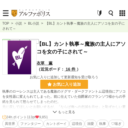
TOP
>
小説
>
BL小説
>
【BL】カント執事～魔族の主人にアソコを女の子に
されて～
BL
完結
長編
R18
【BL】カント執事～魔族の主人にアソ
コを女の子にされて～
衣草 薫
（近況ボード：
16 件
）
お気に入りに追加して更新通知を受け取ろう
お気に入り追加
執事のローレンスは主人である魔族のドグマ・ダークファントム辺境伯にアソコ
を女性器に変えられてしまった。前に仕えていた伯爵家のフランソワ様からの手
紙を見られて怒らせてしまったのだ。
元に戻してほしいとお願いするが、「ならば俺への忠誠を示せ」と恥ずかしい要
求をされ……。
＜魔族の辺境伯×カントボーイ執事＞
24h.ポイント
113pt
9,851
異世界
ファンタジー
カントボーイ
辺境伯
溺愛
執事
♡喘ぎ