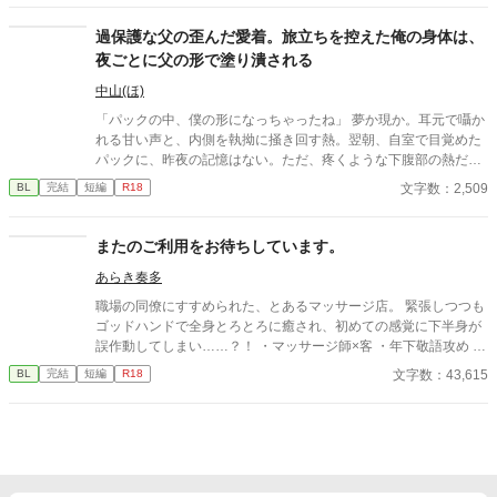
過保護な父の歪んだ愛着。旅立ちを控えた俺の身体は、
夜ごとに父の形で塗り潰される
中山(ほ)
「パックの中、僕の形になっちゃったね」 夢か現か。耳元で囁か
れる甘い声と、内側を執拗に掻き回す熱。翌朝、自室で目覚めた
パックに、昨夜の記憶はない。ただ、疼くような下腹部の熱だけ
が残っていた。 相談しようと向かった相手こそが、自分を侵食し
文字数：2,509
BL
完結
短編
R18
ている張本人だとも知らずに、パックは父の部屋の扉を開く。 こ
のお話はムーンライトでも投稿してます〜
またのご利用をお待ちしています。
あらき奏多
職場の同僚にすすめられた、とあるマッサージ店。 緊張しつつも
ゴッドハンドで全身とろとろに癒され、初めての感覚に下半身が
誤作動してしまい……？！ ・マッサージ師×客 ・年下敬語攻め ・
男前土木作業員受け ・ノリ軽め ※年齢順イメージ 九重≒達也＞
文字数：43,615
BL
完結
短編
R18
坂田(店長)≫四ノ宮 【登場人物】 ▼坂田 祐介(さかた ゆうすけ)
攻 ・マッサージ店の店長 ・爽やかイケメン ・優しくて低めのセ
クシーボイス ・良識はある人 ▼杉村 達也(すぎむら たつや) 受
・土木作業員 ・敏感体質 ・快楽に流されやすい。すぐ喘ぐ ・性
格も見た目も男前 【登場人物(第二弾の人たち)】 ▼四ノ宮 葵(し
のみや あおい) 攻 ・マッサージ店の施術者のひとり。 ・店では