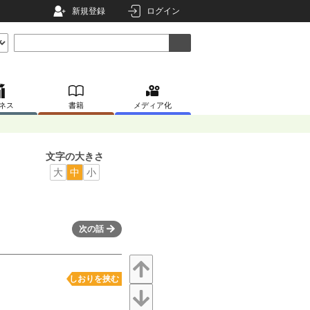
新規登録
ログイン
ネス
書籍
メディア化
文字の大きさ
大
中
小
次の話
しおりを挟む