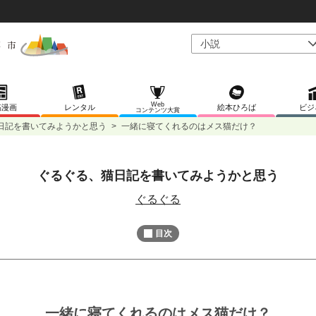
Web
稿漫画
レンタル
絵本ひろば
ビジ
コンテンツ大賞
日記を書いてみようかと思う
>
一緒に寝てくれるのはメス猫だけ？
ぐるぐる、猫日記を書いてみようかと思う
L
/
U
o
n
ぐるぐる
a
m
d
u
e
t
d
目次
e
:
1
0
0
.
0
0
%
一緒に寝てくれるのはメス猫だけ？