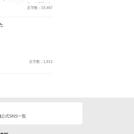
カート。それは、乾いた日常と無
いしたことではない問いを少し考
文字数：15,467
た。 主導権を握って
ない。た
ちを転がしているはずだった。
なると、どうしても瑠奈のことを
として扱われていることに薄々気
た
えてその事実に蓋をし続けてき
かさえ覚えていない。
分の輪郭を保てなかったから。
・優希の真っ直ぐな瞳と、包み込む
女の頑ななプライドと虚飾を溶か
、一人の女として彼を求めた時、
居場所」とは――。
文字数：1,912
公式SNS一覧