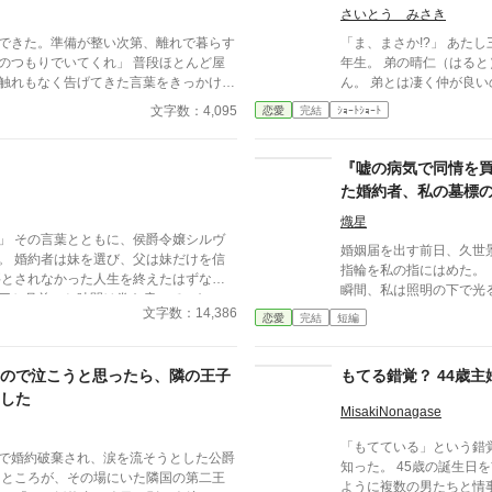
さいとう みさき
できた。準備が整い次第、離れで暮らす
「ま、まさか!?」 あたし三鷹優美（みたかゆうみ）高校一
りでいてくれ」 普段ほとんど屋
年生。 弟の晴仁（はる
触れもなく告げてきた言葉をきっかけ
ん。 弟とは凄く仲が良い
“三年間”の契約を終わらせることにし
く‥‥‥ 「あん、晴仁いきなりそんなのお口に入らない
文字数：4,095
恋愛
完結
ｼｮｰﾄｼｮｰﾄ
よぉ～♡」 そんな関係のあたしたち。 でもある日トイレ
「だって、面倒でしょ
であたしはアレが来そう
せずスカートのファスナーを上
『嘘の病気で同情を
しょう。
た婚約者、私の墓標
を流して号泣する大
熾星
嬢シルヴ
婚姻届を出す前日、久世
だけを信
指輪を私の指にはめた。 銀色の輪が薬指に滑り込んだ
瞬間、私は照明の下で光
三か月前へと時間は巻き戻っていた。
く続いた待ち時間が、や
文字数：14,386
れるためだけに生きるのはやめよう。
恋愛
完結
短編
れど次の瞬間、彼は私の
静かに運命を書き換えていく。 これ
品物を評するように静かな声で言っ
女が、自分自身の人生を取り戻すための
ってあまりきれいじゃないよな」 私は
ので泣こうと思ったら、隣の王子
もてる錯覚？ 44歳
景人はそのまま私の指先
した
の指輪を抜き取った。十
MisakiNonagase
らの上で冷たく光っていた。 「この指輪、瑠奈
「もてている」という錯
ったほうが似合うと思う」 私は手を引き戻し、信
で婚約破棄され、涙を流そうとした公爵
知った。 45歳の誕生日を前に、好美は自らを納得させる
れない思いで彼を見た。 「どういう意味？ 瑠奈と結婚
王
ように複数の男たちと情
するつもりなの？」 景人は目を伏せ、指輪の縁を指先