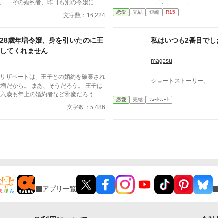
令嬢に愛
グブーツと、短すぎるス
でなぞった。まるで、た
と
恋愛
完結
短編
R15
関心な夫への、ささやかな反逆だっ
文字数：16,224
えているだけのようだった。 「そこまでじゃ
破棄は、笑い
いるつもりだった。男た
だ、会えない時間が長く
人生逆転劇の幕開けだった。
――実は、都合のいい女
考えるんだ」 その瞬間、私は自分がどうやってあのタ
28歳年増令嬢、身を引いたのに王
私はいつも2番目でし
づきながらも、彼女はあ
ワーマンションを出たの
た。そうしなければ、自
してくれません
けれど、22歳の大学生
magosu
ような「ため口」が、彼
していく。 保身を捨て
エリザベートは、王子との婚約を破棄され
ショートストーリー。
好美が見つけた「本当の
 六歳も年上の婚約者など邪魔だろう。
恋愛
完結
ｼｮｰﾄｼｮｰﾄ
ベートは、あっさり身を引くことにし
文字数：5,486
である王子が、全力で追いかけてくるの
嬢と、溺愛王子のギャグ気味ラブコメ。
アプリ一覧