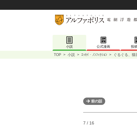
小説
公式漫画
投
TOP
>
小説
>
ｴｯｾｲ・ﾉﾝﾌｨｸｼｮﾝ
>
ぐるぐる、猫
前の話
7 / 16