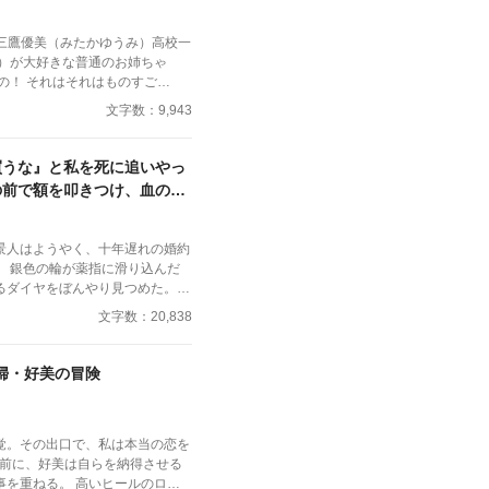
と）が大好きな普通のお姉ちゃ
の！ それはそれはものすご
文字数：9,943
なのになかなか来ないのも気にも
げると‥‥‥ 「うそっ！
買うな』と私を死に追いやっ
お腹が出て来てる!?」 お姉ちゃんの秘密の悩みです。
の前で額を叩きつけ、血の涙
破滅！
景人はようやく、十年遅れの婚約
るダイヤをぼんやり見つめた。長
っと終わったような気がした。け
文字数：20,838
手を見下ろし、まるで似合わない
た。 「正直、澪の手
言葉を失った。
主婦・好美の冒険
を取ると、さっきはめたばかり
年待ち続けた指輪は、彼の手のひ
の手にあ
覚。その出口で、私は本当の恋を
じら
事を重ねる。 高いヒールのロン