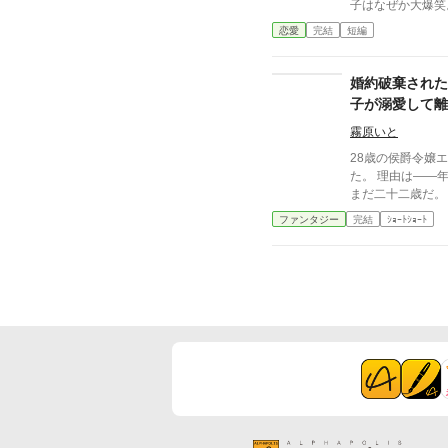
子はなぜか大爆笑。 「その婚約者、昨日も別の
を誓ってたよ？」 その一言から、元婚約者の嘘は次々
恋愛
完結
短編
暴かれ、自滅の連続！ 泣くはずだった婚約
と溺愛にあふれた
婚約破棄された
子が溺愛して離
霧原いと
28歳の侯爵令嬢
た。 理由は――年増だから。 まあ、そうだろう。 王子は
まだ二十二歳だ。
そう思ったエリザ
ファンタジー
完結
ｼｮｰﾄｼｮｰﾄ
た。 ところが。 「エリザベート！ 逃げるな！」 なぜか
婚約破棄した本人
である。 「殿下、婚約破棄したのは殿下ですよね？」
「そうだ！」 「ではなぜ追いかけてくるのですか」 「好
きだからだ！」 「最初からそう言ってください！」 婚約
破棄された年増令