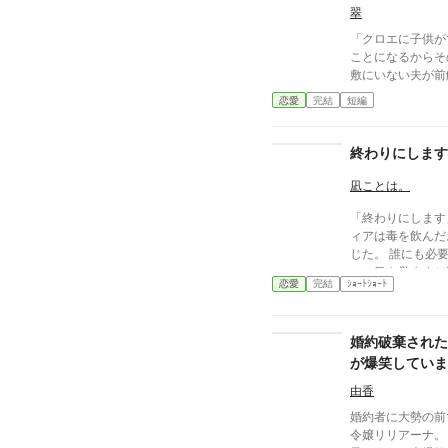
翠
「クロエに子供が
ことになるからそのつも
敷にいない夫が前
に、レティシアは
恋愛
完結
短編
た。 赤の他人を屋敷に迎えることはしない。 不要なもの
に感情を砕く理由などない。 
う？」 不誠実な夫も、無意味な結婚も、 この際すべて切
終わりにします
り捨ててしまいま
凪ことは。
「終わりにします」 その言葉とともに、侯爵令
ィアは毒を飲んだ。 婚約者は妹を選び、父は妹
じた。 誰にも必要とされなかった人生を終えたはずなの
に、目を覚ますと
恋愛
完結
ｼｮｰﾄｼｮｰﾄ
もう、誰かに愛さ
そう決めた彼女は、
は、一度死んだ少
婚約破棄された
物語。
が爆笑していま
由香
婚約者に大勢の前
令嬢リリアーナ。 ところが、その場にいた隣国の第二