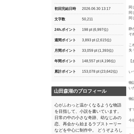
同
初回完結日時
2026.06.30 13:17
同
同
文字数
50,211
静
24h.ポイント
198 pt (6,997位)
そ
週間ポイント
3,893 pt (2,615位)
こ
失
月間ポイント
33,059 pt (1,393位)
年間ポイント
148,557 pt (4,196位)
【
累計ポイント
153,078 pt (23,642位)
い
物
い
山田森湖のプロフィール
物
心がふわっと温かくなるような物語
す
を目指して、小説を書いています。
日常の中の小さな奇跡、幼なじみの
今
恋、再会から始まるラブストーリー
などを中心に制作中。 どうぞよろし