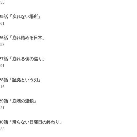
155
25話「戻れない場所」
161
26話「崩れ始める日常」
158
27話「崩れる側の焦り」
191
28話「証拠という刃」
216
29話「崩壊の連鎖」
231
30話「帰らない日曜日の終わり」
233