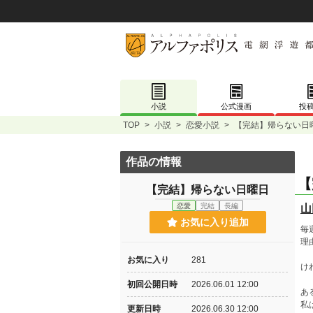
小説
公式漫画
投
TOP
>
小説
>
恋愛小説
>
【完結】帰らない日
作品の情報
【
【完結】帰らない日曜日
恋愛
完結
長編
山
お気に入り追加
毎
理
お気に入り
281
け
初回公開日時
2026.06.01 12:00
あ
私
更新日時
2026.06.30 12:00