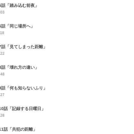
5話「踏み込む前夜」
103
6話「同じ場所へ」
118
7話「見てしまった距離」
122
8話「壊れ方の違い」
148
9話「何も知らないふり」
127
10話「記録する日曜日」
128
11話「共犯の距離」