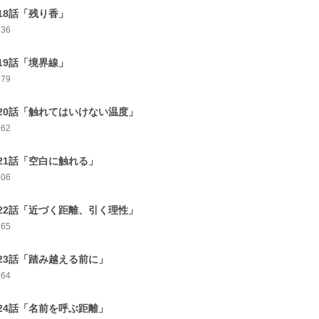
18話「残り香」
236
19話「境界線」
279
20話「触れてはいけない温度」
262
21話「空白に触れる」
206
22話「近づく距離、引く理性」
165
23話「踏み越える前に」
164
24話「名前を呼ぶ距離」