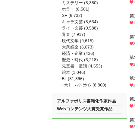
ミステリー (5,380)
ホラー (8,501)
SF (6,732)
第
キャラ文芸 (5,634)
ライト文芸 (9,588)
青春 (7,917)
第
現代文学 (9,615)
大衆娯楽 (6,073)
経済・企業 (436)
第
歴史・時代 (3,218)
児童書・童話 (4,653)
絵本 (1,046)
第
BL (31,396)
ｴｯｾｲ・ﾉﾝﾌｨｸｼｮﾝ (8,860)
第
アルファポリス書籍化作家作品
Webコンテンツ大賞受賞作品
第