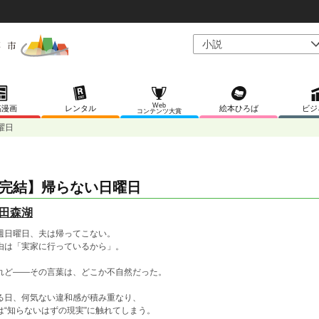
Web
稿漫画
レンタル
絵本ひろば
ビジ
コンテンツ大賞
曜日
完結】帰らない日曜日
田森湖
週日曜日、夫は帰ってこない。
由は「実家に行っているから」。
れど——その言葉は、どこか不自然だった。
る日、何気ない違和感が積み重なり、
は“知らないはずの現実”に触れてしまう。