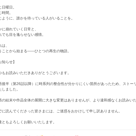
じ日曜日。
じ時間。
じように、誰かを待っている人がいることを。
かに崩れていく日常と、
れでも目を逸らせない感情。
れは、
うことから始まる——ひとつの再生の物語。
お知らせ】
つもお読みいただきありがとうございます。
語後半（第26話以降）に時系列の整合性が分かりにくい箇所があったため、ストー
たしました。
語の結末や作品全体の展開に大きな変更はありませんが、より違和感なくお読みい
でに読んでくださった皆さまには、ご迷惑をおかけして申し訳ありません。
後ともよろしくお願いいたします。