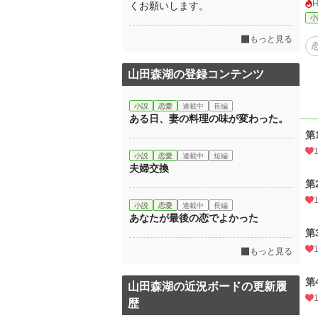
くお願いします。
小
もっと見る
山田森湖の登録コンテンツ
小説
恋愛
連載中
長編
ある日、妻の料理の味が変わった。
第
小説
恋愛
連載中
短編
夫婦交換
第
小説
恋愛
連載中
長編
あなたが最後の恋でよかった
第
もっと見る
第
山田森湖の近況ボードの更新履
歴