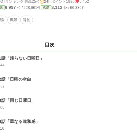
HOTランキング 最高25位
24h.ポイント
198pt
5,452
6,997
3,112
位 / 228,661件
位 / 66,336件
説
恋愛
恋愛
既婚
背徳
目次
1話「帰らない日曜日」
144
2話「日曜の空白」
132
3話「同じ日曜日」
108
4話「重なる違和感」
116