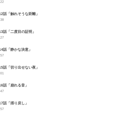
122
12話「触れそうな距離」
138
13話「二度目の証明」
227
14話「静かな決意」
257
15話「切り出せない夜」
201
16話「崩れる音」
347
17話「揺り戻し」
257