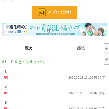
落ちこぼれ夢魔と二人の男子高校生を中心に広がる、トラブルとファンタジーに
溢れたハッピーな学園ラブコメＢＬです。
アプリで読む
小説
228,634 位 / 228,634 件
BL
31,391 位 / 31,391 件
お気に入り
54
24h.ポイント
0 pt
目次
感想
文字数
145,358
更新日時
2020.06.01 21:10
#1 ＤＫとインキュバス
初回公開日時
2020.05.23 12:10
１
1
2020.05.23 12:10
2,535文字
初回完結日時
2020.06.02 01:22
２
週間ポイント
7 pt (78,785 位)
0
2020.05.23 13:10
2,028文字
月間ポイント
42 pt (83,903 位)
３
年間ポイント
574 pt (99,139 位)
0
2020.05.23 15:20
1,969文字