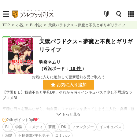
TOP
>
小説
>
BL小説
>
天獄パラドクス～夢魔と不良とギリギリライフ
BL
完結
長編
R18
天獄パラドクス～夢魔と不良とギリギ
リライフ
狗嵜ネムリ
（近況ボード：
16 件
）
お気に入りに追加して更新通知を受け取ろう
お気に入り追加
【学園ＢＬ】我儘不良と平凡DK、それから時々インキュバス？少し不思議なラ
ブコメBL
平穏な日々を望みながら、無自覚にフェロモンを放ってしまう主人公・炎樽（ほ
たる）。
そんな炎樽を愛してやまない喧嘩無敗の暴れん坊・天和（たかとも）。
24h.ポイント
0pt
1
昼休みの度に男達から追い回される日々に悩む炎樽の元に、ある日突然、インキ
BL
学園
コメディ
夢魔
DK
ファンタジー
インキュバス
ュバスの青年が現れて……。
溺愛
不良先輩×平凡男子
コミカル