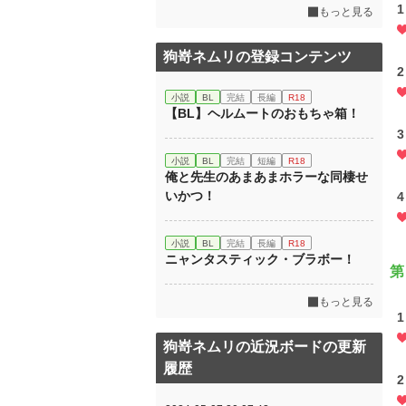
1
もっと見る
狗嵜ネムリの登録コンテンツ
2
小説
BL
完結
長編
R18
【BL】ヘルムートのおもちゃ箱！
3
小説
BL
完結
短編
R18
俺と先生のあまあまホラーな同棲せ
いかつ！
4
小説
BL
完結
長編
R18
ニャンタスティック・ブラボー！
第
もっと見る
1
狗嵜ネムリの近況ボードの更新
履歴
2