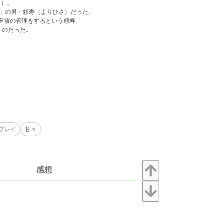
き）。
師」の男・頼寿（よりひさ）だった。
玉雪の管理をするという頼寿。
くのだった。
プレイ
甘々
感想