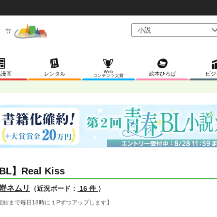
Web
稿漫画
レンタル
絵本ひろば
ビジ
コンテンツ大賞
BL】Real Kiss
嵜ネムリ
（近況ボード：
16 件
）
完結まで毎日18時に１Pずつアップします】