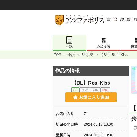
小説
公式漫画
投
TOP
>
小説
>
BL小説
>
【BL】Real Kiss
作品の情報
【BL】Real Kiss
BL
完結
長編
R18
お気に入り追加
【
お気に入り
71
狗
初回公開日時
2024.05.17 18:00
【
更新日時
2024.10.20 18:00