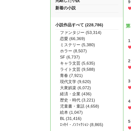
完結した小説
9
新着の小説
小説作品すべて (228,786)
第
ファンタジー (53,314)
恋愛 (66,369)
1
ミステリー (5,380)
ホラー (8,507)
SF (6,737)
2
キャラ文芸 (5,635)
ライト文芸 (9,588)
青春 (7,921)
3
現代文学 (9,620)
大衆娯楽 (6,072)
経済・企業 (436)
歴史・時代 (3,221)
4
児童書・童話 (4,658)
絵本 (1,047)
BL (31,416)
5
ｴｯｾｲ・ﾉﾝﾌｨｸｼｮﾝ (8,865)