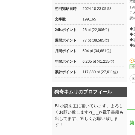
不
1
初回完結日時
2024.10.23 05:58
こ
訳
文字数
199,165
◆
24h.ポイント
28 pt (22,006位)
◆
◆
週間ポイント
77 pt (38,585位)
◆
月間ポイント
504 pt (34,681位)
年間ポイント
6,205 pt (41,215位)
小
累計ポイント
117,889 pt (27,611位)
B
狗嵜ネムリのプロフィール
BL小説を主に書いています。よろし
くお願い致します<(_ _)>電子書籍も
出してます、宜しくお願い致しま
第
す！