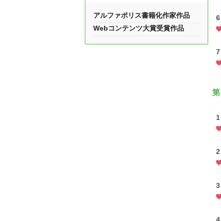
アルファポリス書籍化作家作品
6
Webコンテンツ大賞受賞作品
7
第
1
2
3
4