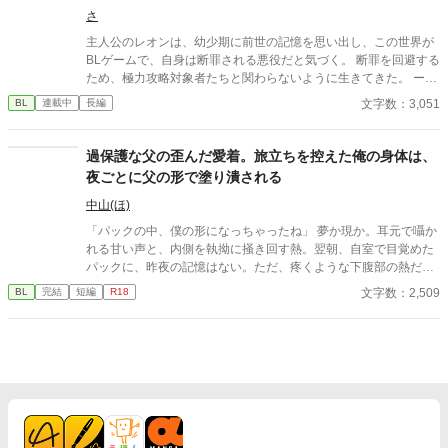
さ
主人公のレオンは、幼少期に前世の記憶を思い出し、この世界が
BLゲームで、自身は断罪される悪役だと気づく。 断罪を回避する
ため、極力攻略対象者たちと関わらないように生きてきた。 ーー
それなのに。 婚約者に婚約は破棄され、 気づけば断罪寸前の立場
文字数：3,051
BL
連載中
長編
に。 しかも理由もわからないまま、 何もしていないはずの攻略対
象者達に嫌悪を向けられてーー。 ※最終的にハッピーエンド ※愛
され悪役令息
過保護な父の歪んだ愛着。旅立ちを控えた俺の身体は、
夜ごとに父の形で塗り潰される
中山(ほ)
「パックの中、僕の形になっちゃったね」 夢か現か。耳元で囁か
れる甘い声と、内側を執拗に掻き回す熱。翌朝、自室で目覚めた
パックに、昨夜の記憶はない。ただ、疼くような下腹部の熱だけ
が残っていた。 相談しようと向かった相手こそが、自分を侵食し
文字数：2,509
BL
完結
短編
R18
ている張本人だとも知らずに、パックは父の部屋の扉を開く。 こ
のお話はムーンライトでも投稿してます〜