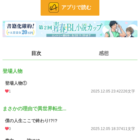
よろしくお願いします(＞人＜;)
アプリで読む
小説
37,163 位 / 228,619 件
BL
9,944 位 / 31,392 件
お気に入り
35
24h.ポイント
7 pt
目次
感想
文字数
7,533
更新日時
2025.12.15 21:03
登場人物
初回公開日時
2025.12.05 18:37
登場人物①
1
2025.12.05 23:42
226文字
週間ポイント
63 pt (41,753 位)
月間ポイント
182 pt (53,484 位)
まさかの理由で異世界転生...
年間ポイント
8,075 pt (35,634 位)
僕の人生ここで終わり!?!?
累計ポイント
8,103 pt (105,399 位)
0
2025.12.05 18:37
411文字