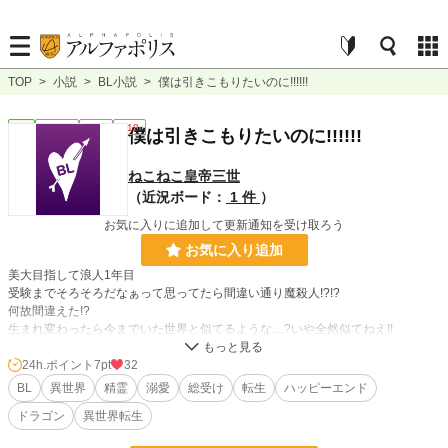
TOP
>
小説
>
BL小説
>
僕は引きこもりたいのに!!!!!!
BL
連載中
長編
R18
僕は引きこもりたいのに!!!!!!
ねこねこ皇帝三世
（近況ボード：
1 件
）
お気に入りに追加して更新通知を受け取ろう
お気に入り追加
美大目指して浪人1年目
受験までそろそろだなぁって思ってたら間違い通り魔殺人!?!?
何故間違えた!?
生まれ変わったら今までいた世界と似てるような....?いや全然似てねえ!!
外よくわかんないし怖い僕はひきこもりたいんだから!!!
好きなこと以外で動きたくない、、、ほぼ無気力で引きこもり気質の主人公のお
24h.ポイント
7pt
32
話
BL
異世界
精霊
溺愛
総受け
転生
ハッピーエンド
ドラゴン
異世界転生
初めて書いてます 不定期更新です