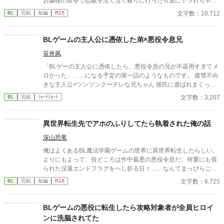
お嬢様の命令で恋敵を泣く泣く殺りに行ったら逆にヤラれちゃっ
た、ちょっとアホな子の話です。 （ムーンライトノベルにも掲載
文字数：10,712
BL
完結
短編
R15
しています）
BLゲームの主人公に憑依した弟×悪役令息兄
笹井凩
「BLゲーの主人公に憑依したら、悪役令息の兄が不器用すぎてメ
ロかった」……になる予定の第一話のようなものです。 復讐不向
きな主人公×ツンツンクーデレな兄ちゃん 彼氏に遊ばれまくって
きた主人公が彼氏の遊び相手に殺され、転生後、今度こそ性格が
文字数：3,207
BL
完結
ｼｮｰﾄｼｮｰﾄ
終わっている男共を粛清してやろうとするのに、情が湧いてなか
なか上手くいかない。 そんな中、ゲームキャラで一番嫌いであっ
たはずのゲスい悪役令息、今生では兄に当たる男ファルトの本性
異世界転生先でアホのふりしてたら執着された俺の話
を知って愛情が芽生えてしまい——。 となるアレです。性癖。 何
深山恐竜
より、対人関係に恵まれなかったせいで歪んだ愛情を求め、与え
てしまう二人が非常に好きなんですよね。 本当は義理の兄弟とか
俺はよくあるBL魔法学園ゲームの世界に異世界転生したらしい。
にしたほうが倫理観からすると良いのでしょうが、本能には抗え
よりにもよって、役どころは作中最悪の悪役令息だ。何重にも張
ませんでした。 今日までの短編公募に間に合わなかったため供
られた没落エンドフラグをへし折る日々……なんてまっぴらごめ
養。 プロットはあるので、ご好評でしたら続きも載せたいなと思
んなので、前世のスキル（引きこもり）を最大限活用して平和を
文字数：6,725
BL
完結
短編
R18
っております。 性癖の近しい方に刺されば、非常に嬉しいです。
勝ち取る！ ……はずだったのだが、どういうわけか俺の従者が
いいね、ご感想大変励みになります。ありがとうございます。
「坊ちゃんの足すべすべ～」なんて言い出して！？
BLゲームの悪役に転生したら攻略対象者が全員ヒロイ
ンに洗脳されてた