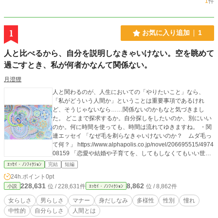
1
件
1
お気に入り追加
1
人と比べるから、自分を説明しなきゃいけない。空を眺めて
過ごすとき、私が何者かなんて関係ない。
月澄狸
人と関わるのが、人生においての「やりたいこと」なら、
「私がどういう人間か」ということは重要事項であるけれ
ど、そうじゃないなら……関係ないのかもなと気づきまし
た。 どこまで探求するか。自分探しをしたいのか、別にいい
のか。何に時間を使っても、時間は流れてゆきますね。 ・関
連エッセイ 「なぜ毛を剃らなきゃいけないのか？ ムダ毛っ
て何？」 https://www.alphapolis.co.jp/novel/206695515/4974
08159 「恋愛や結婚や子育てを、してもしなくてもいい世界
になってほしい。」 https://www.alphapolis.co.jp/novel/20669
ｴｯｾｲ・ﾉﾝﾌｨｸｼｮﾝ
完結
短編
5515/291408547 「びゅーてぃふるわーるど」 https://www.al
24h.ポイント
0pt
phapolis.co.jp/novel/206695515/626700809 「アセクシュア
228,631
8,862
位 / 228,631件
位 / 8,862件
小説
ｴｯｾｲ・ﾉﾝﾌｨｸｼｮﾝ
ルでもアロマンティックでもないかもしれないけれど、言葉
に救われた話」 https://note.com/mamimujina/n/n126a13d748
女らしさ
男らしさ
マナー
身だしなみ
多様性
性別
憧れ
8d 「ヴィーガンじゃないけどアンチナタリズムという言葉を
中性的
自分らしさ
人間とは
知った」 https://note.com/mamimujina/n/ne942a9d7fe19