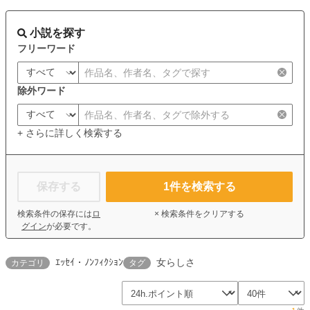
小説を探す
フリーワード
除外ワード
+ さらに詳しく検索する
保存する
1
件を検索する
検索条件の保存には
ロ
× 検索条件をクリアする
グイン
が必要です。
ｴｯｾｲ・ﾉﾝﾌｨｸｼｮﾝ
女らしさ
カテゴリ
タグ