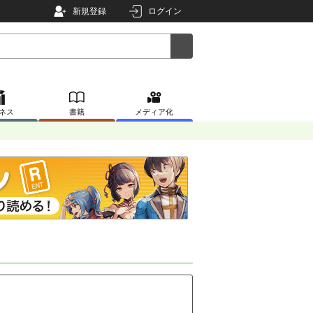
新規登録
ログイン
ネス
書籍
メディア化