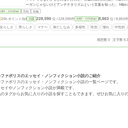
ーガンじゃないけどアンチナタリズムという言葉を知った」 https://note.co
ｴｯｾｲ・ﾉﾝﾌｨｸｼｮﾝ
完結
短編
228,590
8,863
24h.ポイント
0pt
位 / 228,590件
位 / 8,863
小説
ｴｯｾｲ・ﾉﾝﾌｨｸｼｮﾝ
女らしさ
男らしさ
マナー
身だしなみ
多様性
性別
憧れ
中性的
感想数 0
文字数 6,
ルファポリスのエッセイ・ノンフィクション小説のご紹介
ルファポリスのエッセイ・ノンフィクション小説の一覧ページです。
ッセイやノンフィクション小説が満載です。
気のタグからお気に入りの小説を探すこともできます。ぜひお気に入り