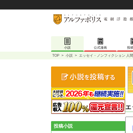
小説
公式漫画
投
TOP
>
小説
>
エッセイ・ノンフィクション 人間
エ
投稿小説