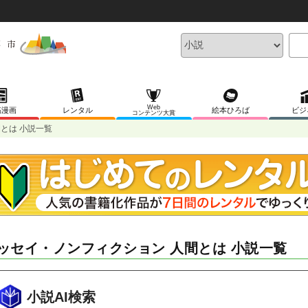
Web
稿漫画
レンタル
絵本ひろば
ビジ
コンテンツ大賞
とは 小説一覧
ッセイ・ノンフィクション 人間とは 小説一覧
小説AI検索