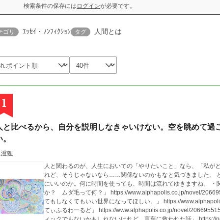
検索条件の保存には
ログイン
が必要です。
ｴｯｾｲ・ﾉﾝﾌｨｸｼｮﾝ
人間とは
テゴリ
タグ
1
人と比べるから、自分を説明しなきゃいけない。空を眺めて過
い。
月澄狸
人と関わるのが、人生においての「やりたいこと」なら、「私が
れど、そうじゃないなら……関係ないのかもなと気づきました。 
にいいのか。何に時間を使っても、時間は流れてゆきますね。 ・関連エッセイ 「なぜ毛を剃らなきゃいけないの
か？ ムダ毛って何？」 https://www.alphapolis.co.jp/novel/206695515/497408
てもしなくてもいい世界になってほしい。」 https://www.alphapolis.co.jp/n
てぃふるわーるど」 https://www.alphapolis.co.jp/novel/206695515/626700809 「
ィックでもないかもしれないけれど、言葉に救われた話」 https://note.com/m