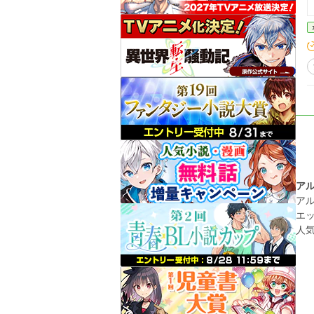
ア
ア
エ
人