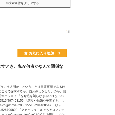
× 検索条件をクリアする
1
件
お気に入り追加
1
ごすとき、私が何者かなんて関係な
どういう人間か」ということは重要事項であるけ
どこまで探求するか。自分探しをしたいのか、別
159 「恋愛や結婚や子育てを、し
ovel/206695515/291408547 「びゅー
アセクシュアルでもアロマンテ
amimujina/n/n126a13d7488d 「ヴィ