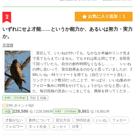
2
お気に入り追加
1
いずれにせよ才能……というか能力か、あるいは努力・実力
か。
月澄狸
宣伝して、いいねが付いても、なかなか本編やリンク先ま
で見てもらえていません。でもそれは私も同じです。全部見
て回っていたら、自分の創作時間なくなるし……。 いいね
の押し合いって、宣伝効果あるのかなと思っていましたが、2
88いいね・44リツイートを得ても（自己リツイート含む）、
リンククリック数10だったことで、やっぱり、いいね集めや
フォロー集めに時間をかけてもしょうがないかなと思いまし
た。毎日投稿の見合いっこをしても、興味を持ってくださっ
ているお客様じゃないんだな、と。商品を買う気もない人
ｴｯｾｲ・ﾉﾝﾌｨｸｼｮﾝ
完結
短編
に、試食を渡して回っても売れないなと。 ならばどうすれ
24h.ポイント
0pt
ば良いのか。それが分からないのです。考えていくと結局、
228,586
8,861
位 / 228,586件
位 / 8,861件
小説
ｴｯｾｲ・ﾉﾝﾌｨｸｼｮﾝ
「チャンスを得るなら宣伝」となります。そしてその宣伝効
果を得るには、実力……つまり「面白いか、面白くない
才能がない
創作について
宣伝方法
SNS社会
いいね
フォロー
か」。 シンプルに私の作品は、宣伝投稿を見て、「この先
フォロワー
ネット社会
エッセイ
日常
を読みたい！」って思っていただける才能がないということ
か……。