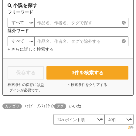
小説を探す
フリーワード
除外ワード
+ さらに詳しく検索する
保存する
3
件を検索する
検索条件の保存には
ロ
× 検索条件をクリアする
グイン
が必要です。
ｴｯｾｲ・ﾉﾝﾌｨｸｼｮﾝ
いいね
カテゴリ
タグ
3
件