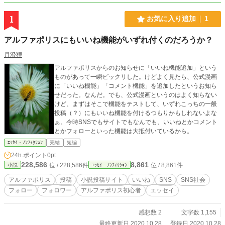
1
お気に入り追加
1
アルファポリスにもいいね機能がいずれ付くのだろうか？
月澄狸
アルファポリスからのお知らせに「いいね機能追加」という
ものがあって一瞬ビックリした。けどよく見たら、公式漫画
に「いいね機能」「コメント機能」を追加したというお知ら
せだった。なんだ。でも、公式漫画というのはよく知らない
けど、まずはそこで機能をテストして、いずれこっちの一般
投稿（？）にもいいね機能を付けるつもりかもしれないよな
ぁ。今時SNSでもサイトでもなんでも、いいねとかコメント
とかフォローといった機能は大抵付いているから。
ｴｯｾｲ・ﾉﾝﾌｨｸｼｮﾝ
完結
短編
24h.ポイント
0pt
228,586
8,861
位 / 228,586件
位 / 8,861件
小説
ｴｯｾｲ・ﾉﾝﾌｨｸｼｮﾝ
アルファポリス
投稿
小説投稿サイト
いいね
SNS
SNS社会
フォロー
フォロワー
アルファポリス初心者
エッセイ
感想数 2
文字数 1,155
最終更新日 2020.10.28
登録日 2020.10.28