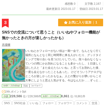
感想数 0
文字数 2,167
最終更新日 2023.01.17
登録日 2023.01.17
3
お気に入り追加
1
SNSでの交流について思うこと（いいねやフォロー機能が
無かったときの方が楽しかったかも）
月澄狸
いいねとかフォローがない頃は一期一会で、なんとなく行く
場所になんとなく同じ時間帯に来る人がいたり、グッドタイ
ミングで知り合いを見つけたりしていた。段々会わなくなっ
ていつの間にかお別れになることも多かったし、１日楽しく
話した人と「また会えたらいいね」と言ってお別れした後、
一度も会えなかったこともあった。 けどそういうアナログな
ところが楽しかったかもなぁ。人との繋がりが儚いからこそ
大事にしようと思えた気がする。今はなんだか……ずっと繋
がってはいるけれど、一つ一つの繋がりが希薄だ。私のいい
ｴｯｾｲ・ﾉﾝﾌｨｸｼｮﾝ
完結
ｼｮｰﾄｼｮｰﾄ
ねに心がこもっているのかどうか、相手のいいねがどういう
24h.ポイント
0pt
意味か、分からないままいいねを押し合っている。 いいねを
228,586
8,861
位 / 228,586件
位 / 8,861件
小説
ｴｯｾｲ・ﾉﾝﾌｨｸｼｮﾝ
押すのに１回５分かかるとしたら、１０人で５０分か。それ
を毎日繰り返す。相手の人はどう思っているんだろう。この
SNS
SNS社会
いいね
フォロー
フォロワー
コメント
交流