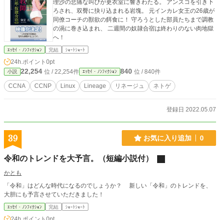
理沙の悲痛な叫びが更衣室に響きわたる。 アンスコを引き下
ろされ、双臀に抉り込まれる岩塊。 元インカレ女王の26歳が
同僚コーチの獣欲の餌食に！ 守ろうとした部員たちまで調教
の渦に巻き込まれ、 二週間の奴隷合宿は終わりのない肉地獄
へ！
ｴｯｾｲ・ﾉﾝﾌｨｸｼｮﾝ
完結
ｼｮｰﾄｼｮｰﾄ
24h.ポイント
0pt
22,254
840
位 / 22,254件
位 / 840件
小説
ｴｯｾｲ・ﾉﾝﾌｨｸｼｮﾝ
CCNA
CCNP
Linux
Lineage
リネージュ
ネトゲ
登録日 2022.05.07
39
お気に入り追加
0
令和のトレンドを大予言。（短編小説付）
かとも
「令和」はどんな時代になるのでしょうか？ 新しい「令和」のトレンドを、
大胆にも予言させていただきました！
ｴｯｾｲ・ﾉﾝﾌｨｸｼｮﾝ
完結
ｼｮｰﾄｼｮｰﾄ
24h.ポイント
0pt