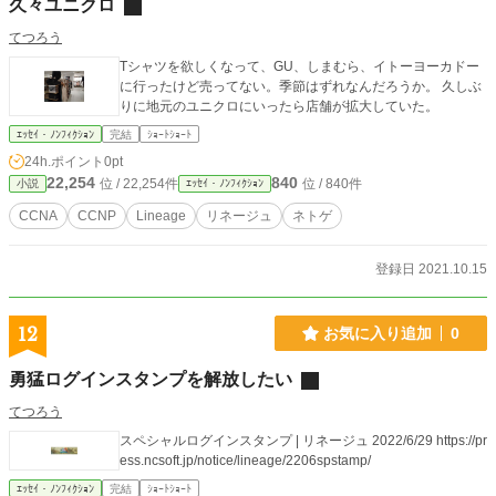
久々ユニクロ
てつろう
Tシャツを欲しくなって、GU、しまむら、イトーヨーカドー
に行ったけど売ってない。季節はずれなんだろうか。 久しぶ
りに地元のユニクロにいったら店舗が拡大していた。
ｴｯｾｲ・ﾉﾝﾌｨｸｼｮﾝ
完結
ｼｮｰﾄｼｮｰﾄ
24h.ポイント
0pt
22,254
840
位 / 22,254件
位 / 840件
小説
ｴｯｾｲ・ﾉﾝﾌｨｸｼｮﾝ
CCNA
CCNP
Lineage
リネージュ
ネトゲ
登録日 2021.10.15
12
お気に入り追加
0
勇猛ログインスタンプを解放したい
てつろう
スペシャルログインスタンプ | リネージュ 2022/6/29 https://pr
ess.ncsoft.jp/notice/lineage/2206spstamp/
ｴｯｾｲ・ﾉﾝﾌｨｸｼｮﾝ
完結
ｼｮｰﾄｼｮｰﾄ