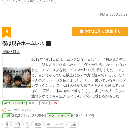
ハイキング
恋愛
タレント
登録日 2026.01.28
8
お気に入り追加
0
僕は現在ホームレス
屋梨敏日旅
2019年7月31日にホームレスになりました。 当時お金が無く
て、ご飯をどうにか食べたくて。 何とか生活に結びつかない
かと、エブリスタを使ってスマホ1つで執筆しました。 そし
て、自分で考えていた以上に多くの方に読んでもらい、たく
さんのメッセージを頂きました。 ただ、書いている内容はノ
ンフィクションで、私は人様が共感できる人生を歩んでいま
せん。 実際に、私のせいで母を亡くし、多くの友人、知人に
迷惑をかけて今を生きています。 不快に感じるかもしれませ
んが、それでも良いという方だけ読んでください。 そして、
ｴｯｾｲ・ﾉﾝﾌｨｸｼｮﾝ
連載中
長編
R15
エブリスタではすでに完結しています。 今読み返しても、文
24h.ポイント
0pt
章は乱雑でめちゃくちゃです。 ただ、たくさんの方が読んで
22,254
840
位 / 22,254件
位 / 840件
小説
ｴｯｾｲ・ﾉﾝﾌｨｸｼｮﾝ
くださったことで、ノンフィクションでは1位を獲得できまし
た。 どちらかというと、共感よりも応援の気持ちが強かった
母
不良
死
家族
ホームレス
借金
んだろうと思います。 家族の絆と私のくだらない人生をその