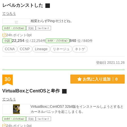
レベルカンストした
てつろう
相変わらずPing-tだけどね。
ｴｯｾｲ・ﾉﾝﾌｨｸｼｮﾝ
完結
ｼｮｰﾄｼｮｰﾄ
24h.ポイント
0pt
22,254
840
位 / 22,254件
位 / 840件
小説
ｴｯｾｲ・ﾉﾝﾌｨｸｼｮﾝ
CCNA
CCNP
Lineage
リネージュ
ネトゲ
登録日 2021.11.26
30
お気に入り追加
0
VirtualBoxとCentOSと卑作
てつろう
VirtualBoxにCentOS7 32bit版をインストールしようとすると
カーネルパニックを起こしまくる。
ｴｯｾｲ・ﾉﾝﾌｨｸｼｮﾝ
完結
ｼｮｰﾄｼｮｰﾄ
24h.ポイント
0pt