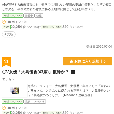
AIが管理する未来都市にも、効率では測れない記憶の場所が必要だ。台湾の廟口
と香火を、半導体文明の背後にある土地の記憶として読む鳴空メモ。
ｴｯｾｲ・ﾉﾝﾌｨｸｼｮﾝ
連載中
短編
24h.ポイント
0pt
22,254
840
位 / 22,254件
位 / 840件
小説
ｴｯｾｲ・ﾉﾝﾌｨｸｼｮﾝ
AI文明
登録日 2026.07.04
21
お気に入り追加
0
〇V女優「大島優香(43歳)」復帰か？
てつろう
奇跡のアラフォー、大島優香。女優歴７年目にして「かわい
い熟女さん」とみんなに愛される秘密とは？ 大島優香とい
う「美熟女のつくり方」【Madonna 連載企画】
ｴｯｾｲ・ﾉﾝﾌｨｸｼｮﾝ
完結
ｼｮｰﾄｼｮｰﾄ
24h.ポイント
0pt
22,254
840
位 / 22,254件
位 / 840件
小説
ｴｯｾｲ・ﾉﾝﾌｨｸｼｮﾝ