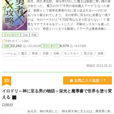
校生、阿久津志郎。 彼を呼び出した魔王は銀髪に青い瞳の美
少女だった。 魔王の力で“不死の道化魔人アーク”となった彼
は、刺客として新米女勇者の元に送り込まれる――のだが、
あっさり殺されてしまう。 元の世界に戻るのに必要な一億マ
ナは、今のペースだと“十万回”死ななきゃ貯まらない！？ 貴
重なマナでスキルをゲットしたり、手駒モンスターを雇った
りしつつ、奇策とハッタリを駆使してアークは勇者攻略に挑
む！！ 魔王軍幹部視点の（そのうち）俺TUEEハーレムノベ
ファンタジー
完結
長編
ル！ 新作「魔法学園＜エステリオ＞の管理人」もよろしくで
24h.ポイント
0pt
す！ http://ncode.syosetu.com/n5506cz/
22,262
8,579
位 / 22,262件
位 / 8,579件
小説
ファンタジー
ハーレム
魔王
勇者
学園
召喚
モンスター
美少女
攻略
登録日 2015.05.21
33
お気に入り追加
7
イロドリ～神に至る男の物語～栄光と魔導書で世界を塗り変
える
CHIKAY
ある日、姉が失踪した。 姉を探す為に主人公は、異世界に転