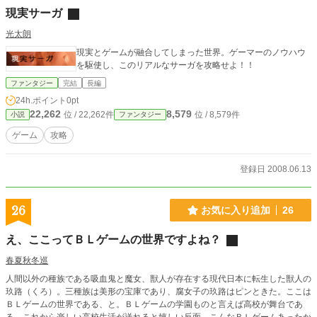
現実サーガ
光太朗
現実とゲームが融合してしまった世界。ゲーマーのノウハウ
を駆使し、このリアルなサーガを攻略せよ！！
ファンタジー
完結
長編
24h.ポイント
0pt
22,262
8,579
位 / 22,262件
位 / 8,579件
小説
ファンタジー
ゲーム
攻略
登録日 2008.06.13
26
お気に入り追加
26
え、ここってＢＬゲームの世界ですよね？
春夏秋冬巡
人間以外の種族である吸血鬼と魔女、獣人が存在する現代日本に転生した獣人の
玖路（くろ）。三種族は美形の宝庫であり、腐女子の玖路はピンときた。ここは
ＢＬゲームの世界である、と。ＢＬゲームの学園ものと言えば高校が舞台であ