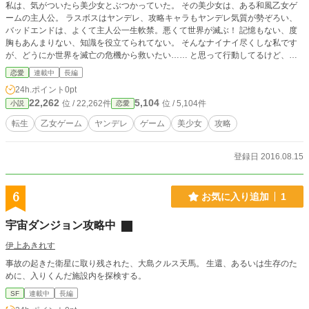
私は、気がついたら美少女とぶつかっていた。 その美少女は、ある和風乙女ゲ
ームの主人公。 ラスボスはヤンデレ、攻略キャラもヤンデレ気質が勢ぞろい、
バッドエンドは、よくて主人公一生軟禁。悪くて世界が滅ぶ！ 記憶もない、度
胸もあんまりない、知識を役立てられてない。 そんなナイナイ尽くしな私です
が、どうにか世界を滅亡の危機から救いたい…… と思って行動してるけど、い
ろんなことに躓きまくり中です。
恋愛
連載中
長編
24h.ポイント
0pt
22,262
5,104
位 / 22,262件
位 / 5,104件
小説
恋愛
転生
乙女ゲーム
ヤンデレ
ゲーム
美少女
攻略
登録日 2016.08.15
6
お気に入り追加
1
宇宙ダンジョン攻略中
伊上あきれす
事故の起きた衛星に取り残された、大島クルス天馬。 生還、あるいは生存のた
めに、入りくんだ施設内を探検する。
SF
連載中
長編