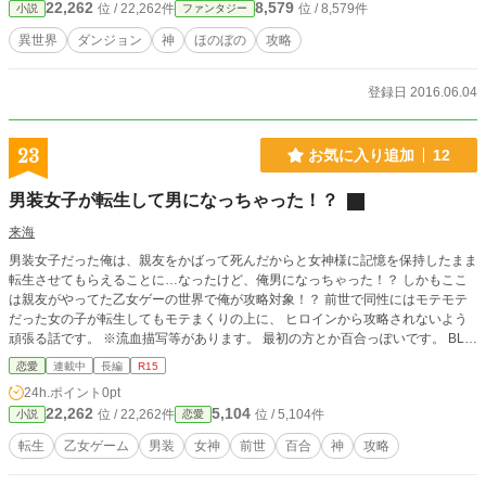
22,262
8,579
位 / 22,262件
位 / 8,579件
小説
ファンタジー
異世界
ダンジョン
神
ほのぼの
攻略
登録日 2016.06.04
23
お気に入り追加
12
男装女子が転生して男になっちゃった！？
来海
男装女子だった俺は、親友をかばって死んだからと女神様に記憶を保持したまま
転生させてもらえることに…なったけど、俺男になっちゃった！？ しかもここ
は親友がやってた乙女ゲーの世界で俺が攻略対象！？ 前世で同性にはモテモテ
だった女の子が転生してもモテまくりの上に、 ヒロインから攻略されないよう
頑張る話です。 ※流血描写等があります。 最初の方とか百合っぽいです。 BLっ
ぽくもなるかも。 どうなるかわからないので、両方かけておきます。
恋愛
連載中
長編
R15
24h.ポイント
0pt
22,262
5,104
位 / 22,262件
位 / 5,104件
小説
恋愛
転生
乙女ゲーム
男装
女神
前世
百合
神
攻略