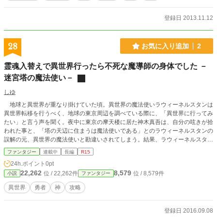
登録日 2013.11.12
28
お気に入り追加
2
霊魂入替えで異世界行ったら不死な魔導師の身体でした －
迷宮塔の魔法使い－
しゆ
地球と異世界が重なり掛けていた頃。異世界の魔法使いラウィーネルスタンは
異世界転移を行うべく、地球の東京周辺を調べている際に、「異世界に行ってみ
たい」と言う声を聞く。夜中に東京の摩天楼に居た神木真吾は、自分の呟きが拾
われた事と、「塔の天辺に住まうは魔法使いである」とのラウィーネルスタンの
誤解の元、異世界の魔法使いと勘違いされてしまう。結果、ラウィーネルスタン
は神木真吾と肉体を交換する手法で異世界移動を行う事とし、真吾はそれに巻き
ファンタジー
連載中
長編
R15
込まれてしまうのであった。 異世界で気がついた真吾、もといシンは、ラウ
24h.ポイント
0pt
ィーネルスタンが使っていた朽ちない身体・・・・・・いわゆるアンデッドの身
22,262
8,579
位 / 22,262件
位 / 8,579件
小説
ファンタジー
体を使う事になったが、毒舌な家妖精のナギウスの指導の下、迷宮塔で魔法を学
び、アンデッドからまともな身体に乗り換えるべく修行を始める。 ６ヶ月
異世界
勇者
神
攻略
後・・・・・・驚くべき速さで魔法を勉強したシンは、新魔法や新たな身体を作
るべく準備を始めていたが、そこへ勇者達３人組が迷宮塔へやって来る。その強
さに、このままでは迷宮塔攻略のうえ討伐されてしまうと危機感を抱くシン。充
登録日 2016.09.08