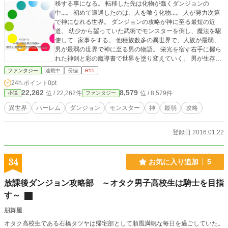
移する事になる。 転移した先は化物が蠢くダンジョンの
中...。 初めて遭遇したのは、人を喰う化物...。 人が努力次第
で神になれる世界。 ダンジョンの攻略が神に至る最短の近
道。 幼少から齧っていた武術でモンスターを倒し、魔法を駆
使して...家事をする。 他種族数多の異世界で、人族が最弱、
男が最弱の世界で神に至る男の物語。 栄光を宿す右手に握ら
れた神剣と彩の魔導書で世界を塗り変えていく。 男が生存す
る事が難しい神の世界でハーレムを築けるか...。 女性を大切
ファンタジー
連載中
長編
R15
に想う...少年の神話が此処に始まる。
24h.ポイント
0pt
22,262
8,579
位 / 22,262件
位 / 8,579件
小説
ファンタジー
異世界
ハーレム
ダンジョン
モンスター
神
最弱
攻略
登録日 2016.01.22
34
お気に入り追加
5
放課後ダンジョン攻略部 ～オタク男子高校生は騎士を目指
す～
朋舞屋
オタク高校生である石橋タツヤは帰宅部として順風満帆な毎日を過ごしていた。