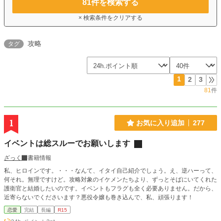
81
件を検索する
× 検索条件をクリアする
攻略
タグ
1
2
3
81
件
1
お気に入り追加
277
イベントは総スルーでお願いします
ざっく
書籍情報
私、ヒロインです。・・・なんて、イタイ自己紹介でしょう。え、逆ハーって、
何それ。無理ですけど。攻略対象のイケメンたちより、ずっとそばにいてくれた
護衛官と結婚したいのです。イベントもフラグも全く必要ありません。だから、
近寄らないでくださいます？悪役令嬢も巻き込んで、私、頑張ります！
恋愛
完結
長編
R15