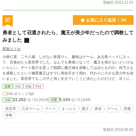
登録日 2013.11.07
37
お気に入り追加
34
勇者として召還されたら、魔王が美少年だったので調教して
みました
那智ユリカ
小林仁菜、二十八歳、しがない派遣ＯＬ。趣味はゲーム。ある夜ベッドに入っ
て、目覚めたら異世界でした。なんでも勇者になって、魔王を倒さないといけな
いらしい。チート能力を貰って順調に魔王城を攻略してはみたものの、何万人も
を虐殺したという極悪魔王はすでに寿命尽きて倒れ、代わりに小さな美少年を拾
いました。異世界でもこの子と強く生きていこうと決心したのだけど、次々に男
性から言い寄られて……。この世界のRPGクリア後は、乙女ゲー仕様なんです
恋愛
完結
長編
R18
かっ？！ 少年魔王をいい子に育てようとするニナと、ニナの生気が欲しい魔王
24h.ポイント
0pt
の、まったり異世界ライフ。
22,262
5,104
位 / 22,262件
位 / 5,104件
小説
恋愛
異世界
乙女ゲーム
チート
まったり
魔王
勇者
ゲーム
悪魔
攻略
登録日 2016.05.01