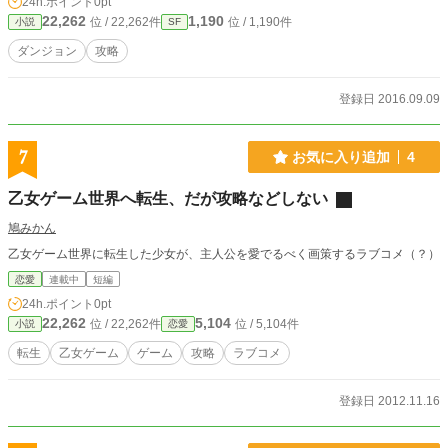
24h.ポイント
0pt
22,262
1,190
位 / 22,262件
位 / 1,190件
小説
SF
ダンジョン
攻略
登録日 2016.09.09
7
お気に入り追加
4
乙女ゲーム世界へ転生、だが攻略などしない
鳩みかん
乙女ゲーム世界に転生した少女が、主人公を愛でるべく画策するラブコメ（？）
恋愛
連載中
短編
24h.ポイント
0pt
22,262
5,104
位 / 22,262件
位 / 5,104件
小説
恋愛
転生
乙女ゲーム
ゲーム
攻略
ラブコメ
登録日 2012.11.16