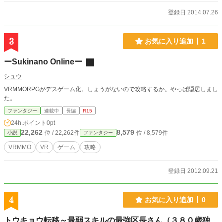
登録日 2014.07.26
3
お気に入り追加
1
ーSukinano Onlineー
シュウ
VRMMORPGがデスゲーム化。しょうがないので攻略するか。やっぱ隠居しまし
た。
ファンタジー
連載中
長編
R15
24h.ポイント
0pt
22,262
8,579
位 / 22,262件
位 / 8,579件
小説
ファンタジー
VRMMO
VR
ゲーム
攻略
登録日 2012.09.21
4
お気に入り追加
0
トウキョウ転移～最弱スキルの最強区長さん（３８０歳独