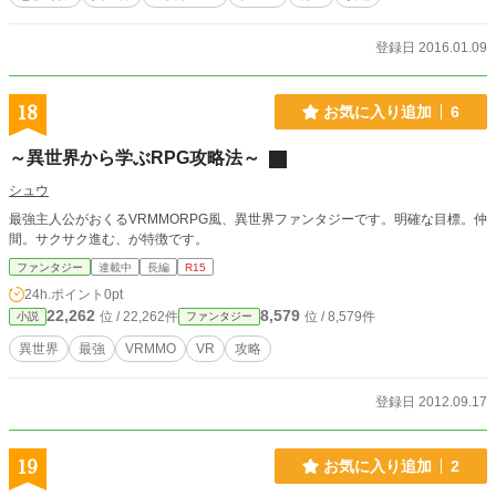
登録日 2016.01.09
18
お気に入り追加
6
～異世界から学ぶRPG攻略法～
シュウ
最強主人公がおくるVRMMORPG風、異世界ファンタジーです。明確な目標。仲
間。サクサク進む、が特徴です。
ファンタジー
連載中
長編
R15
24h.ポイント
0pt
22,262
8,579
位 / 22,262件
位 / 8,579件
小説
ファンタジー
異世界
最強
VRMMO
VR
攻略
登録日 2012.09.17
19
お気に入り追加
2