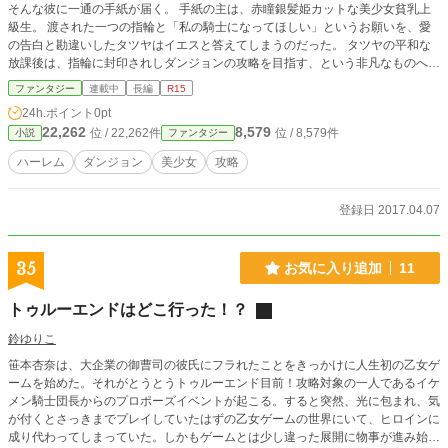
そんな彼に一通の手紙が届く。 手紙の主は、赤瞳銀髪姫カットな美少女貧乳上
級生。 渡された一つの指輪と「私の騎士になってほしい」というお願いを、愛
の告白と勘違いしたタツヤはイエスと答えてしまうのだった。 タツヤの平和な
放課後は、指輪に封印されしダンジョンの攻略を目指す、という非凡なものへと
変貌を遂げていく。 ※基本は俺TUEEEなハーレムものです。アンデッドで要塞
ファンタジー
連載中
長編
R15
作りなんかもやっていきます。
24h.ポイント
0pt
22,262
8,579
位 / 22,262件
位 / 8,579件
小説
ファンタジー
ハーレム
ダンジョン
美少女
攻略
登録日 2017.04.07
35
お気に入り追加
11
トゥルーエンドはどこ行った！？
鈴ゆりこ
笹本杏奈は、大企業の御曹司の彼氏にフラれたことをきっかけに人生初の乙女ゲ
ームを始めた。それがとうとうトゥルーエンド目前！攻略対象の一人であるイケ
メン騎士団長からのプロポーズイベントが起こる。すると突然、光に包まれ、気
が付くとさっきまでプレイしていたはずの乙女ゲームの世界にいて、ヒロインに
成り代わってしまっていた。しかもゲームとは少し違った展開に物事が進み始め