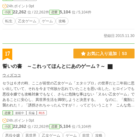
キャラに興味を持たれていくお話。
24h.ポイント
0pt
22,262
5,104
位 / 22,262件
位 / 5,104件
小説
恋愛
転生
乙女ゲーム
ゲーム
攻略
登録日 2015.11.30
17
お気に入り追加
53
誓いの書 ～これってほんとにあのゲーム？～
ウィズココ
セラは６才の時、ここが前世の乙女ゲーム「エタ☆プロ」の世界だと二年前に思
い出していて、それを今まで何故か忘れていたことを思い出した。ヒロインでも
悪役令嬢でも攻略対象でもなく、さらに危険な事はない「ヌルい乙女ゲーム」で
あることに安心し、異世界生活を満喫しようと決意する。 なのに、「魔獣に
襲われた！」「誘拐されちゃったんですが！」ってどういうこと？ こんな危険
なゲームだっけ？ そしてやがて迎えた学院生活は、何やら謎だらけで落ち着か
恋愛
連載中
長編
R15
ない雰囲気が……。
24h.ポイント
0pt
22,262
5,104
位 / 22,262件
位 / 5,104件
小説
恋愛
悪役令嬢
異世界
乙女ゲーム
ゲーム
前世
攻略