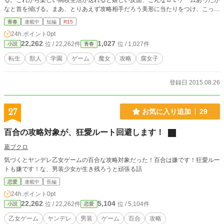
る。これから楽しい高校生活が送れると嬉しい反面、こんなＢＬゲームあったか
なと首を傾げる。まあ、とりあえず攻略相手だろう美形に当たりをつけ、こっそ
りひっそりとストーキングに勤しもう。
青春
連載中
短編
R15
24h.ポイント
0pt
22,262
1,027
位 / 22,262件
位 / 1,027件
小説
青春
転生
獣人
学園
ゲーム
魔女
攻略
腐女子
登録日 2015.08.26
27
お気に入り追加
29
百合の攻略対象が、狂愛ルート回避します！
葛ブクロ
気づくとヤンデレ乙女ゲームの百合な攻略対象だった！百合は嫌です！狂愛ルー
トも嫌です！な、男装少女が生き残ろうと頑張る話
恋愛
連載中
長編
24h.ポイント
0pt
22,262
5,104
位 / 22,262件
位 / 5,104件
小説
恋愛
乙女ゲーム
ヤンデレ
男装
ゲーム
百合
攻略