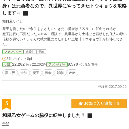
身）は元勇者なので、異世界にやってきたトウキョウを攻略
します～
如何屋サイと
魔王を倒したので余生をまともに生きたい勇者は「区長」に任命されるが――。
魔王討伐に不要だったスキル：通訳で、異世界から土地ごと転移した住人の厚い
信頼を得ていく。そんな彼の区にまた新しい土地【トウキョウ】が転移してき
た。
ファンタジー
連載中
長編
24h.ポイント
0pt
22,262
8,579
位 / 22,262件
位 / 8,579件
小説
ファンタジー
異世界
最強
魔王
勇者
最弱
攻略
登録日 2017.09.25
5
お気に入り追加
9
和風乙女ゲームの脇役に転生しました？
千我