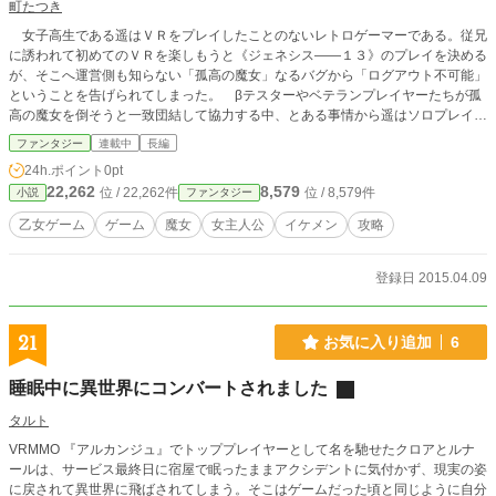
町たつき
女子高生である遥はＶＲをプレイしたことのないレトロゲーマーである。従兄
に誘われて初めてのＶＲを楽しもうと《ジェネシス――１３》のプレイを決める
が、そこへ運営側も知らない「孤高の魔女」なるバグから「ログアウト不可能」
ということを告げられてしまった。 βテスターやベテランプレイヤーたちが孤
高の魔女を倒そうと一致団結して協力する中、とある事情から遥はソロプレイを
決意する。イケメンＮＰＣたちに感動しつつ何とかソロで攻略を進めるが、同じ
ファンタジー
連載中
長編
ようにソロで戦っていたプレイヤーたちが段々と集まっていき……。 ※「乙女
24h.ポイント
0pt
ゲースチルのような展開を含む『女主人公のＭＭＯ小説』があったっていいじゃ
22,262
8,579
位 / 22,262件
位 / 8,579件
小説
ファンタジー
ないか」という鬱憤から連載。なかなか甘い展開にはなりませんし、結局のとこ
ろ皆でわいわいとゲームを楽しむ話になります。 ※毎週月曜までには更新でき
乙女ゲーム
ゲーム
魔女
女主人公
イケメン
攻略
るかと。温かい目で見ていただけると、ありがたいです。
登録日 2015.04.09
21
お気に入り追加
6
睡眠中に異世界にコンバートされました
タルト
VRMMO 『アルカンジュ』でトッププレイヤーとして名を馳せたクロアとルナ
ールは、サービス最終日に宿屋で眠ったままアクシデントに気付かず、現実の姿
に戻されて異世界に飛ばされてしまう。そこはゲームだった頃と同じように自分