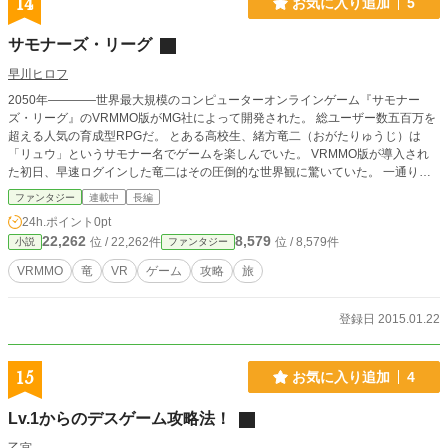
14
お気に入り追加
5
サモナーズ・リーグ
早川ヒロフ
2050年――――世界最大規模のコンピューターオンラインゲーム『サモナー
ズ・リーグ』のVRMMO版がMG社によって開発された。 総ユーザー数五百万を
超える人気の育成型RPGだ。 とある高校生、緒方竜二（おがたりゅうじ）は
「リュウ」というサモナー名でゲームを楽しんでいた。 VRMMO版が導入され
た初日、早速ログインした竜二はその圧倒的な世界観に驚いていた。 一通り楽
しんだ後いざログアウトしようとしたときだった。 なぜかログアウトできな
ファンタジー
連載中
長編
い。 そこからゲーム脱出のため、竜二は攻略の旅に出る。
24h.ポイント
0pt
22,262
8,579
位 / 22,262件
位 / 8,579件
小説
ファンタジー
VRMMO
竜
VR
ゲーム
攻略
旅
登録日 2015.01.22
15
お気に入り追加
4
Lv.1からのデスゲーム攻略法！