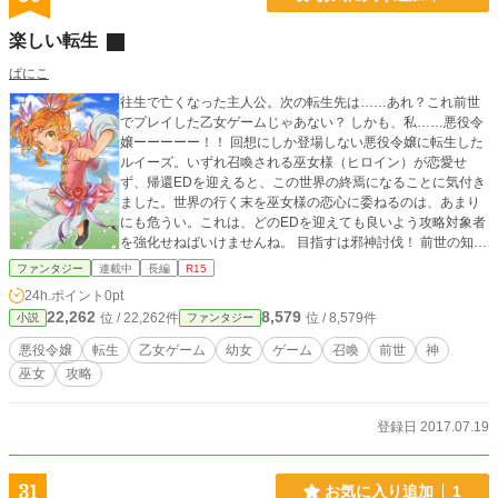
楽しい転生
ぱにこ
往生で亡くなった主人公。次の転生先は……あれ？これ前世
でプレイした乙女ゲームじゃあない？ しかも、私……悪役令
嬢ーーーーー！！ 回想にしか登場しない悪役令嬢に転生した
ルイーズ。いずれ召喚される巫女様（ヒロイン）が恋愛せ
ず、帰還EDを迎えると、この世界の終焉になることに気付き
ました。世界の行く末を巫女様の恋心に委ねるのは、あまり
にも危うい。これは、どのEDを迎えても良いよう攻略対象者
を強化せねばいけませんね。 目指すは邪神討伐！ 前世の知識
をフル稼働し対策を練るも、まだ幼女……儘なりません。
ファンタジー
連載中
長編
R15
24h.ポイント
0pt
22,262
8,579
位 / 22,262件
位 / 8,579件
小説
ファンタジー
悪役令嬢
転生
乙女ゲーム
幼女
ゲーム
召喚
前世
神
巫女
攻略
登録日 2017.07.19
31
お気に入り追加
1