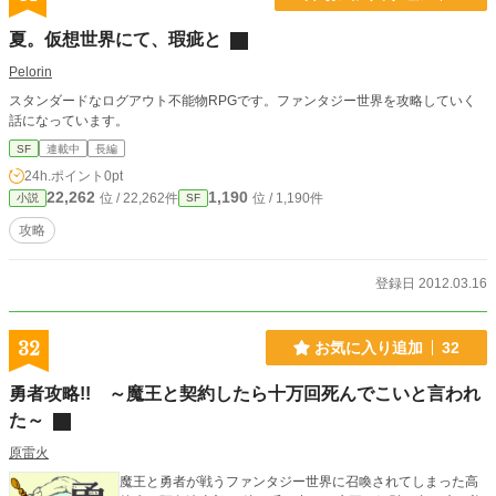
夏。仮想世界にて、瑕疵と
Pelorin
スタンダードなログアウト不能物RPGです。ファンタジー世界を攻略していく
話になっています。
SF
連載中
長編
24h.ポイント
0pt
22,262
1,190
位 / 22,262件
位 / 1,190件
小説
SF
攻略
登録日 2012.03.16
32
お気に入り追加
32
勇者攻略!! ～魔王と契約したら十万回死んでこいと言われ
た～
原雷火
魔王と勇者が戦うファンタジー世界に召喚されてしまった高