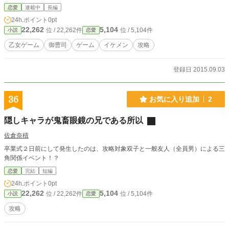
て……あれれ、トゥルーエンドはどこ行った！？
恋愛
連載中
長編
24h.ポイント
0pt
22,262
5,104
位 / 22,262件
位 / 5,104件
小説
恋愛
乙女ゲーム
御曹司
ゲーム
イケメン
攻略
登録日 2015.09.03
36
お気に入り追加
2
隠しキャラが鬼畜眼鏡の兄である所以
佐倉奈積
卒業式２日前にして発生したのは、攻略対象双子と一般友人（全員男）による三
角関係イベント！？
恋愛
完結
短編
24h.ポイント
0pt
22,262
5,104
位 / 22,262件
位 / 5,104件
小説
恋愛
攻略