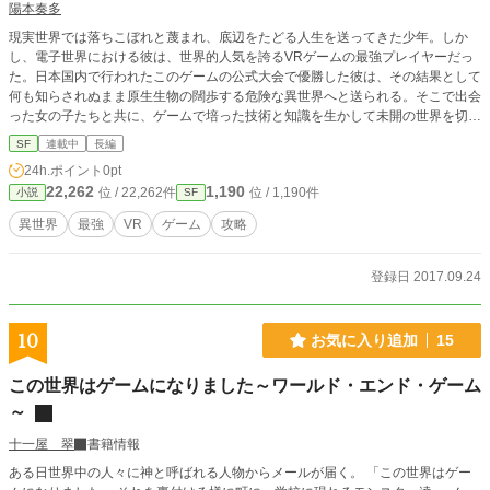
陽本奏多
現実世界では落ちこぼれと蔑まれ、底辺をたどる人生を送ってきた少年。しか
し、電子世界における彼は、世界的人気を誇るVRゲームの最強プレイヤーだっ
た。日本国内で行われたこのゲームの公式大会で優勝した彼は、その結果として
何も知らされぬまま原生生物の闊歩する危険な異世界へと送られる。そこで出会
った女の子たちと共に、ゲームで培った技術と知識を生かして未開の世界を切り
開いていく。毎日夜10時に更新しています！※SF要素の入った異世界もので
SF
連載中
長編
す。苦手な方はご注意を。
24h.ポイント
0pt
22,262
1,190
位 / 22,262件
位 / 1,190件
小説
SF
異世界
最強
VR
ゲーム
攻略
登録日 2017.09.24
10
お気に入り追加
15
この世界はゲームになりました～ワールド・エンド・ゲーム
～
十一屋 翠
書籍情報
ある日世界中の人々に神と呼ばれる人物からメールが届く。 「この世界はゲー