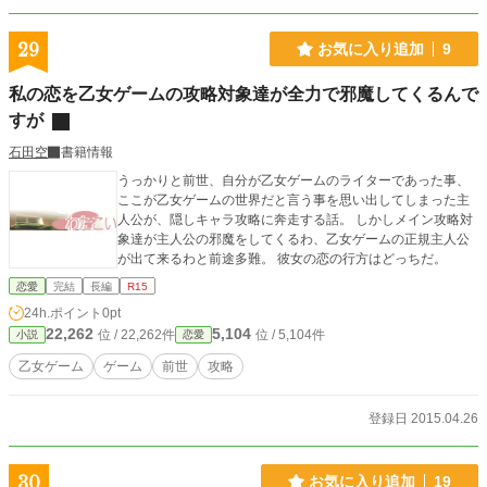
分に対策して迎え撃ったシンは非道な作戦を事項するのであった。
29
お気に入り追加
9
私の恋を乙女ゲームの攻略対象達が全力で邪魔してくるんで
すが
石田空
書籍情報
うっかりと前世、自分が乙女ゲームのライターであった事、
ここが乙女ゲームの世界だと言う事を思い出してしまった主
人公が、隠しキャラ攻略に奔走する話。 しかしメイン攻略対
象達が主人公の邪魔をしてくるわ、乙女ゲームの正規主人公
が出て来るわと前途多難。 彼女の恋の行方はどっちだ。
恋愛
完結
長編
R15
24h.ポイント
0pt
22,262
5,104
位 / 22,262件
位 / 5,104件
小説
恋愛
乙女ゲーム
ゲーム
前世
攻略
登録日 2015.04.26
30
お気に入り追加
19