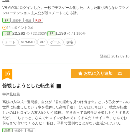
乙宮
VRMMOにログインした。一秒でデスゲーム化した。大した取り柄もないフツメ
ンローテンション主人公が段々チートになる話。
SF
連載中
長編
R15
24h.ポイント
0pt
22,262
1,190
位 / 22,262件
位 / 1,190件
小説
SF
チート
VRMMO
VR
ゲーム
攻略
登録日 2012.09.16
16
お気に入り追加
21
傍観しようとした転生者
宇津見紅葉
高校の入学式一週間前、自分が『君の運命を見つけ出せ☆』という乙女ゲームの
世界に転生したという事を理解した高橋千穂｜《たかはしちほ》。 彼女が転生
したのはヒロインの友人Bという脇役。 開き直って高校生活を楽しもうとするの
だが。 「ちょっと、なんでヒロインが私の方にくるんだ！オイコラ、なんでお
前らまで 付いてくるんだ！ 私は、平和で面倒なことがない生活がしたいん
だ！」 などと面倒なことが嫌いな彼女がヒロインと関わっていくにつれて攻略
恋愛
連載中
長編