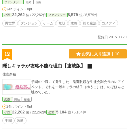
大活躍！ 基本コメディときどきまじめな、剣と魔法の無双系王道ファンタジ
ファンタジー
完結
長編
ーここに剣参！
24h.ポイント
0pt
22,262
8,579
位 / 22,262件
位 / 8,579件
小説
ファンタジー
異世界
ダンジョン
ゲーム
無双
攻略
剣と魔法
コメディ
登録日 2015.03.20
12
お気に入り追加
10
隠しキャラが攻略不能な理由【連載版】
佐倉奈積
学園の中庭にて発生した、鬼畜眼鏡な生徒会副会長のレアイ
ベント。それを一般キャラの結子（ゆうこ）は、のほほんと
眺めていた。
恋愛
完結
短編
24h.ポイント
0pt
22,262
5,104
位 / 22,262件
位 / 5,104件
小説
恋愛
学園
攻略