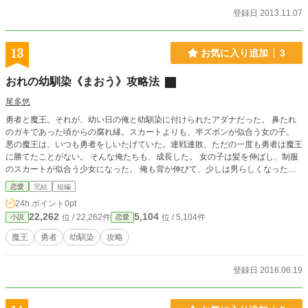
登録日 2013.11.07
13
お気に入り追加
3
おれの幼馴染《まおう》攻略法
尾多悠
勇者と魔王。それが、幼い日の俺と幼馴染に付けられたアダナだった。 鼻たれ
のガキであった頃からの腐れ縁。スカートよりも、半ズボンが似合う女の子。
悪の魔王は、いつも勇者をしいたげていた。連戦連敗、ただの一度も勇者は魔王
に勝てたことがない。 そんな俺たちも、成長した。 女の子は髪を伸ばし、制服
のスカートが似合う少女になった。 俺も背が伸びて、少しは男らしくなったん
じゃないかと思う。 中学生になって二度目の冬。俺は果たして、この幼馴染
恋愛
完結
短編
《まおう》を攻略できるのだろうか。
24h.ポイント
0pt
22,262
5,104
位 / 22,262件
位 / 5,104件
小説
恋愛
魔王
勇者
幼馴染
攻略
登録日 2016.06.19