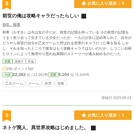
8
お気に入り追加
5
前世の俺は攻略キャラだったらしい
弥生 桜香
和希（かずき）は今は女の子だが、前世の記憶を持っている その前世の記憶を
うまく折り合って生きている少女だったが、一人の少女に詰め寄られて、自分が
どうやら前世の自分が乙女ゲームと呼ばれる世界のキャラだった事を知る しか
し、それを知ったところで彼女はもう攻略キャラではないのだが、しつこい自称
ヒロインによって無理やり思わぬ展開のストーリーが進み始めるのだった
恋愛
連載中
長編
24h.ポイント
0pt
22,262
5,104
位 / 22,262件
位 / 5,104件
小説
恋愛
乙女ゲーム
ゲーム
前世
攻略
登録日 2015.06.01
9
お気に入り追加
1
ネトゲ廃人、異世界攻略はじめました。