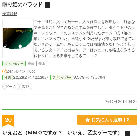
眠り姫のバラッド
安芸咲良
二十一世紀に入って数十年。人々は脳波を利用して、好きな
夢を見ることができるシステムを確立した。引きこもりの少
年・シュウは、そのシステムを利用したゲーム『眠り姫の
塔』にハマっていた。単純なRPGだがまだ誰も攻略できてい
ないそのゲームで、ある日シュウは攻略法をなぜかよく知っ
ている少女・アイと出会う。アイはシュウに攻略法を教える
代わりに、ある要求をしてきて……？
ファンタジー
完結
長編
24h.ポイント
0pt
22,262
8,579
位 / 22,262件
位 / 8,579件
小説
ファンタジー
ゲーム
攻略
登録日 2014.04.22
20
お気に入り追加
8
いえおと（ＭＭＯですか？ いいえ、乙女ゲーです）