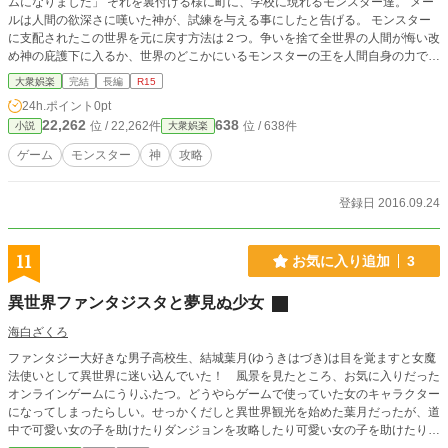
ムになりました」 それを裏付ける様に町に、学校に現れるモンスター達。 メー
ルは人間の欲深さに嘆いた神が、試練を与える事にしたと告げる。 モンスター
に支配されたこの世界を元に戻す方法は２つ。争いを捨て全世界の人間が悔い改
め神の庇護下に入るか、世界のどこかにいるモンスターの王を人間自身の力で倒
す事だと。 ステータスが見え、スキルが取得でき、魔法が使えるようになる
大衆娯楽
完結
長編
R15
人々。 彼等はそれぞれが神を信仰するか、ワールドキャリアを倒すかを選んで
24h.ポイント
0pt
いく。 そして少年も己の道を選択する。 「よっしゃー!! ゲーム世界だー!!!」 少
22,262
638
位 / 22,262件
位 / 638件
小説
大衆娯楽
年達のリアルゲーム攻略が今始まる。
ゲーム
モンスター
神
攻略
登録日 2016.09.24
11
お気に入り追加
3
異世界ファンタジスタと夢見ぬ少女
海白ざくろ
ファンタジー大好きな男子高校生、結城葉月(ゆうきはづき)は目を覚ますと女魔
法使いとして異世界に迷い込んでいた！ 風景を見たところ、お気に入りだった
オンラインゲームにうりふたつ。どうやらゲームで使っていた女のキャラクター
になってしまったらしい。せっかくだしと異世界観光を始めた葉月だったが、道
中で可愛い女の子を助けたりダンジョンを攻略したり可愛い女の子を助けたりの