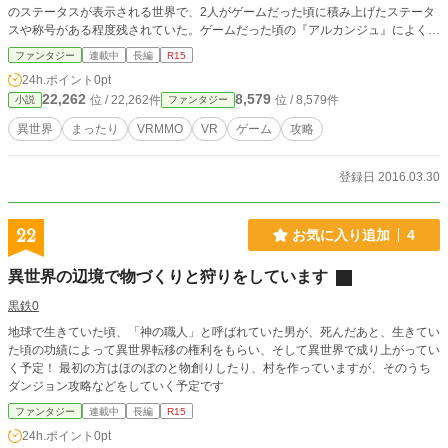
のステータスが表示される世界で、2人がゲームだった頃に積み上げたステータ
スや称号がある程度残されていた。ゲームだった頃の『アルカンジュ』によく似
た異世界に2人はどこか親しみを覚え、世界の意志に翻弄されつつも、異世界を
ファンタジー
連載中
長編
R15
ゆっくりまったり攻略していく。 不定期更新です。
24h.ポイント
0pt
22,262
8,579
位 / 22,262件
位 / 8,579件
小説
ファンタジー
異世界
まったり
VRMMO
VR
ゲーム
攻略
登録日 2016.03.30
22
お気に入り追加
4
異世界の辺境で物づくりと狩りをしています
黒鉄0
地球で生きていた頃、「神の職人」と呼ばれていた男が、死んだあと、生きてい
た頃の功績によって異世界転移の権利をもらい、そして異世界で成り上がってい
く予定！ 最初の方はほのぼのと物創りしたり、村を作っていますが、そのうち
ダンジョン攻略などをしていく予定です
ファンタジー
連載中
長編
R15
24h.ポイント
0pt