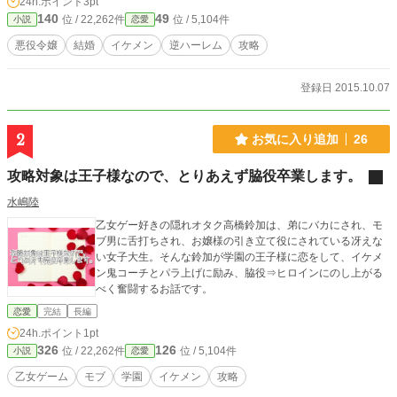
24h.ポイント
3pt
140
49
位 / 22,262件
位 / 5,104件
小説
恋愛
悪役令嬢
結婚
イケメン
逆ハーレム
攻略
登録日 2015.10.07
2
お気に入り追加
26
攻略対象は王子様なので、とりあえず脇役卒業します。
水嶋陸
乙女ゲー好きの隠れオタク高橋鈴加は、弟にバカにされ、モ
ブ男に舌打ちされ、お嬢様の引き立て役にされている冴えな
い女子大生。そんな鈴加が学園の王子様に恋をして、イケメ
ン鬼コーチとパラ上げに励み、脇役⇒ヒロインにのし上がる
べく奮闘するお話です。
恋愛
完結
長編
24h.ポイント
1pt
326
126
位 / 22,262件
位 / 5,104件
小説
恋愛
乙女ゲーム
モブ
学園
イケメン
攻略