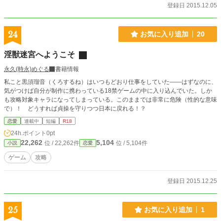
登録日 2015.12.05
24
お気に入り追加
20
淫獣迷宮へようこそ
永久(時永)めぐる
書籍情報
私こと黒須瑠音（くろするね）はいつもどおり仕事をしていた――はずなのに、
気がつけば自分が制作に携わっている18禁ゲームの中に入り込んでいた。しか
も攻略対象キャラになってしまっている。このままでは非常に危険（性的な意味
で）！ どうすれば貞操を守りつつ日本に戻れる！？
恋愛
連載中
短編
R18
24h.ポイント
0pt
22,262
5,104
位 / 22,262件
位 / 5,104件
小説
恋愛
ゲーム
攻略
登録日 2015.12.25
25
お気に入り追加
1