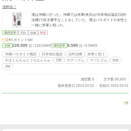
浅野浩二
僕は沖縄に行った。沖縄では米軍(米兵)が日米地位協定(治外
法権)で好き勝手なことをしていた。僕はバスガイドの女性と
一緒に米軍と戦った。
現代文学
完結
短編
R18
24h.ポイント
0pt
228,589
9,598
位 / 228,589件
位 / 9,598件
小説
現代文学
沖縄バスガイド物語
日米地位協定
治外法権
米軍と戦う
やまとんちゅとうちなんちゅ
S男
サディズム
マゾヒズム
М女
SМ
感想数 0
文字数 60,935
最終更新日 2022.02.01
登録日 2022.02.01
1
件