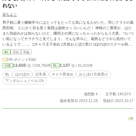
れない
豆ちよこ
男子校に通う棚橋学斗にはとってもとっても気になる人がいた。同じクラスの葛
西宏樹。 とにかく目を惹く葛西は超絶カッコいいんだ！ 神様のご褒美か、はた
また気紛れかは知らないけど、隣同士の席になっちゃったからもう大変。ついつ
い気になってチラチラと見てしまう。 そんな学斗に、葛西もどうやら気付いて
いるようで……。 □チャラ王子攻め □天然おとぼけ受け □ほのぼのスクールBL タ
イトル前に◆◇のマークが付いてるものは、飛ばし読みしても問題ありません。
BL
完結
長編
◆…葛西視点 ◇…てっちゃん視点 pixivで連載中の私のお気に入りCPを、アルフ
24h.ポイント
63pt
ァさんのフォントで読みたくてお引越しさせました。 所々修正と大幅な加筆を
13,605
3,137
位 / 228,760件
位 / 31,415件
小説
BL
加えながら、少しづつ公開していこうと思います。転載…、というより筋書きが
同じの、新しいお話になってしまったかも。支部はプロット、こちらが本編と捉
BL
ほのぼの
日常系
チャラ男攻め
おとぼけ天然受け
えて頂けたら良いかと思います。
アンダルシュノベルズb
感想数 4
文字数 140,073
最終更新日 2023.11.29
登録日 2023.10.17
1
件