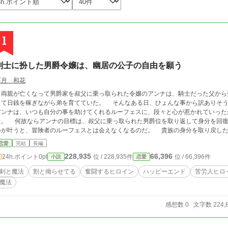
1
剣士に扮した男爵令嬢は、幽居の公子の自由を願う
石月 和花
両親が亡くなって男爵家を叔父に乗っ取られた令嬢のアンナは、騎士だった父から
日銭を稼ぎながら弟を育てていた。 そんなある日、ひょんな事から訳ありそうな冒険者ルーフェスと知り合ったのだった。
アンナは、いつも自分の事を助けてくれるルーフェスに、段々と心が惹かれていった
られた男爵位を取り返して身分を回復し、弟に爵位を継がせる事だったから。この願
が叶うと、冒険者のルーフェスとは会えなくなるのだ。 貴族の身分を取り戻したい気持ちと、冒険者としてルーフェスの隣に居
い気持ちの間で悩み葛藤するそんな中で、アンナはルーフェスの重大な秘密を知ってしまうのであった…
恋愛
完結
長編
にエントリーしています。気に入って頂けましたら、応援よろしくお願いします！ ## この話は、別タイトルで小説家になろうで
228,935
66,396
24h.ポイント
0pt
位 / 228,935件
位 / 66,396件
小説
恋愛
掲載しています。
剣と魔法
割と拗らせてる
奮闘するヒロイン
ハッピーエンド
苦労人ヒロ
魔法
感想数 0
文字数 224,