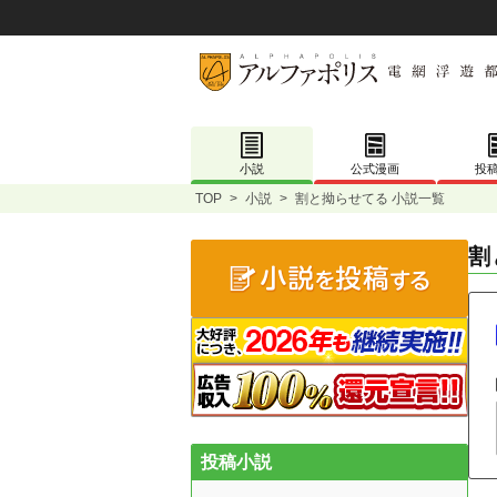
小説
公式漫画
投
TOP
>
小説
>
割と拗らせてる 小説一覧
割
投稿小説