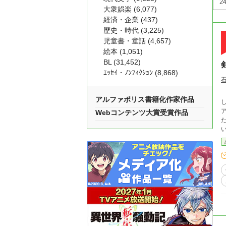
大衆娯楽 (6,077)
経済・企業 (437)
歴史・時代 (3,225)
児童書・童話 (4,657)
絵本 (1,051)
BL (31,452)
ｴｯｾｲ・ﾉﾝﾌｨｸｼｮﾝ (8,868)
アルファポリス書籍化作家作品
して
Webコンテンツ大賞受賞作品
た。 何故ならアンナの目標は、叔父に乗っ取
い
た
賞