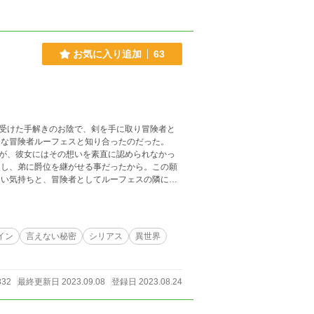
お気に入り追加
63
受けた手解きのお陰で、剣を手に取り冒険者と
が、彼女にはその想いを素直に認められなかっ
… ## ファンタジー小説大
も
イン
言えない秘密
シリアス
異世界
832
最終更新日 2023.09.08
登録日 2023.08.24