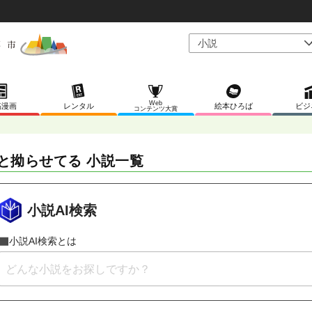
Web
稿漫画
レンタル
絵本ひろば
ビジ
コンテンツ大賞
と拗らせてる 小説一覧
小説AI検索
小説AI検索とは