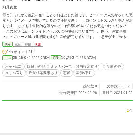
知見夜空
罪と知りながら禁忌を犯すことを前提とした話です。ヒーローは人の形をした悪
魔というイメージで書いているので性格が悪く、ヒロインにもズルさと弱さがあ
ります。 とても非道徳的な話なので、倫理観が強い方はお気をつけください
（このお話はムーンライトノベルズにも投稿しています）。 以下、注意事項。
・オメガバース風の世界観ですが、独自設定が多いです。 ・息子が出て来るま
での前置きが長く、他の男性との性描写があります。 ・近親相姦という題材的
恋愛
完結
短編
R18
にＲ１８にしましたが、直接的な性描写はありません。
24h.ポイント
21pt
25,158
10,792
位 / 228,785件
位 / 66,373件
小説
恋愛
息子×母親
腹違いの兄
オメガバース（独自設定有り）
禁断の愛
メリバ寄り
近親相姦要素あり
恋愛
美形×平凡
感想数 0
文字数 22,057
最終更新日 2024.01.28
登録日 2024.01.28
1
件