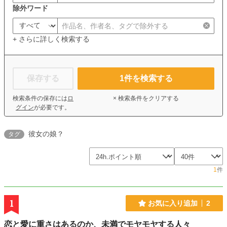
除外ワード
+ さらに詳しく検索する
保存する
1
件を検索する
検索条件の保存には
ロ
× 検索条件をクリアする
グイン
が必要です。
彼女の娘？
タグ
1
件
1
お気に入り追加
2
恋と愛に重さはあるのか、未満でモヤモヤする人々