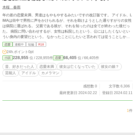
木桜 春雨
年の差の恋愛未満、男達はもやもやするみたいですの改訂版です。 アイドル、L
IMAは街中で男性に声をかけられるが、それを助けようとした通りすがりの女性
は病院に運ばれる。 父親である彼が、それを知ったのは全てが終わった後だっ
た。 病院に問い合わせするが、女性は転院したという、公にはしたくないとい
うい身内の要望だという。 なかったことにしたいと言われては従うことしかで
きなかった。 それから数年が過ぎた。
恋愛
連載中
短編
R18
24h.ポイント
0pt
228,955
66,405
位 / 228,955件
位 / 66,405件
小説
恋愛
昔、好きだった人
恋愛未満
彼女は亡くなっていた
彼女の娘？
芸能人
アイドル
カメラマン
感想数 0
文字数 6,306
最終更新日 2024.02.22
登録日 2024.02.11
1
件