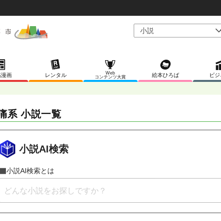
Web
稿漫画
レンタル
絵本ひろば
ビジ
コンテンツ大賞
痛系 小説一覧
小説AI検索
小説AI検索とは