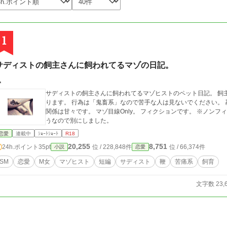
1
サディストの飼主さんに飼われてるマゾの日記。
風
サディストの飼主さんに飼われてるマゾヒストのペット日記。 飼主さんが大好きです。 グロ表現、 性的表現もあ
ります。 行為は「鬼畜系」なので苦手な人は見ないでください。 基本的に苦痛系のみですが 飼主さんとペットの
関係は甘々です。 マゾ目線Only。 フィクションです。 ※ノンフィクションの方にアップしてたけど、混乱させそ
うなので別にしました。
恋愛
連載中
ｼｮｰﾄｼｮｰﾄ
R18
20,255
8,751
24h.ポイント
35pt
位 / 228,848件
位 / 66,374件
小説
恋愛
SM
恋愛
M女
マゾヒスト
短編
サディスト
鞭
苦痛系
飼育
文字数 23,