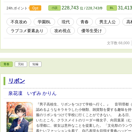
228,743
31,41
0pt
24h.ポイント
小説
位 / 228,743件
BL
不良攻め
学園BL
現代
青春
男主人公
高
ラブコメ要素あり
攻め視点
優等生受け
文字数 68,000
青春
完結
短編
リボン
泉花凜 いずみ かりん
『男子高校生、リボンをつけて学校へ行く。』 音羽理都（
認めるようなキラキラした小物類、雑貨類を愛する趣味を持
服のリボンをつけて学校に行くことができない。 ある日、
いたところ、クラスメイトのリーダー格女子、向田葉菜（む
る理都に、彼女は意外なことを提案した。 「文化祭のランウ
着たいファッションを着て、自己表現を目指す青春ハッピー