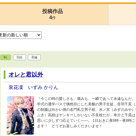
投稿作品
4
件
BL
完結
長編
オレと君以外
泉花凜 いずみ かりん
『今この時の愛しさも、痛みも、一瞬であって永遠なんだ。
学式の通学バスで偶然目にした美貌の男子生徒、音羽千晃（
の制服は向かい側の名門私立男子校、水ノ宮（みずのみや）
ぶき）高校はヤンキーしかいない不良校だが、幸介と千晃は
思いに少しずつ応えていく――。 1日おきに夜6時～夜8時
ます！ どうぞお楽しみくださいませ！