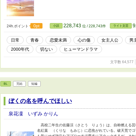
228,743
9
0pt
24h.ポイント
小説
位 / 228,743件
ライト文芸
日常
青春
恋愛未満
心の傷
女主人公
男
2000年代
切ない
ヒューマンドラマ
文字数 64,577
BL
完結
短編
ぼくの名を呼んでほしい
泉花凜 いずみ かりん
高校二年生の佐藤涼（さとう りょう）は、自称燃える芸
名紅葉 （くりな もみじ）に恋焦がれている。破天荒でゴ