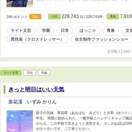
228,743
7,91
0pt
24h.ポイント
小説
位 / 228,743件
青春
ライト文芸
学園
日常
ほっこり
青春
文
異性装（クロスドレッサー）
自主制作ファッションショー
文字数 12,488
ライト文芸
完結
長編
きっと明日はいい天気
泉花凜 いずみ かりん
双子の兄妹、青花翠（あおはな みどり）と夕莉（ゆうり）
年生。 両親に勧められた、一般学級とハンディキャップ施
がらも、この学校で生きようと決意する。 ※このお話は20
が少々古いです。ご了承ください。