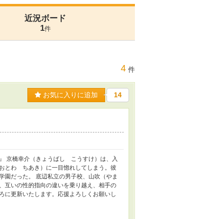
近況ボード
1
件
4
件
お気に入りに追加
14
』 京橋幸介（きょうばし こうすけ）は、入
おとわ ちあき）に一目惚れしてしまう。彼
学園だった。 底辺私立の男子校、山吹（やま
、互いの性的指向の違いを乗り越え、相手の
ごろに更新いたします。応援よろしくお願いし