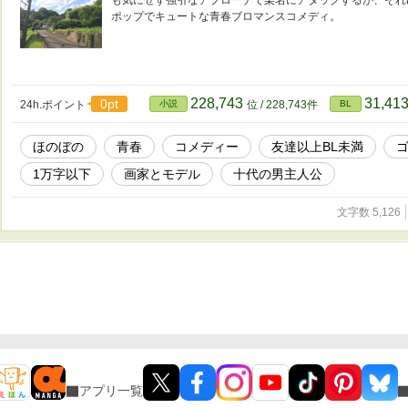
も気にせず強引なアプローチで栗名にアタックするが、そ
ポップでキュートな青春ブロマンスコメディ。
228,743
31,41
0pt
24h.ポイント
小説
位 / 228,743件
BL
ほのぼの
青春
コメディー
友達以上BL未満
1万字以下
画家とモデル
十代の男主人公
文字数 5,126
アプリ一覧