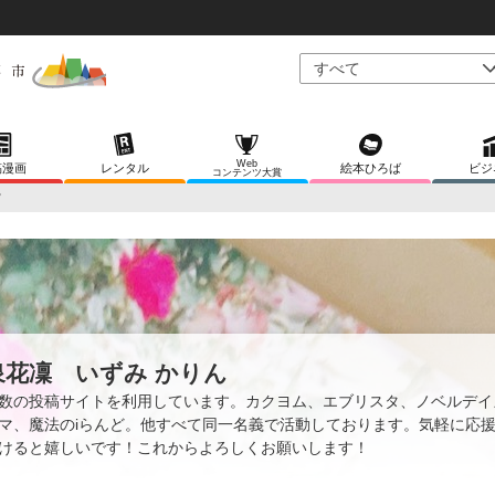
Web
稿漫画
レンタル
絵本ひろば
ビジ
コンテンツ大賞
ツ
泉花凜 いずみ かりん
数の投稿サイトを利用しています。カクヨム、エブリスタ、ノベルデイ
マ、魔法のiらんど。他すべて同一名義で活動しております。気軽に応
けると嬉しいです！これからよろしくお願いします！