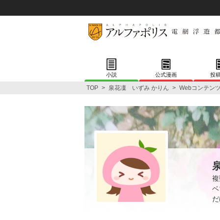
小説
公式漫画
投
TOP
>
泉花凜 いずみ かりん
>
Webコンテン
複
ベ
だ