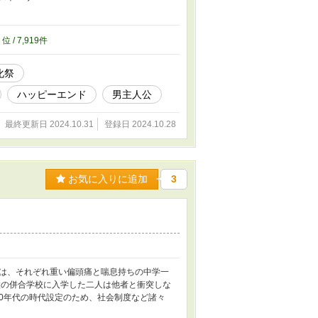
9
位 / 7,919件
化祭
ハッピーエンド
男主人公
最終更新日 2024.10.31
登録日 2024.10.28
お気に入りに追加
3
は、それぞれ重い偏頭痛と喘息持ちの中学一
設の併合学校に入学した二人は他者と衝突しな
00年代の時代設定のため、社会制度など諸々