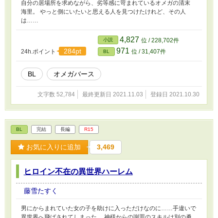
自分の居場所を求めながら、劣等感に苛まれているオメガの清末
海里。 やっと側にいたいと思える人を見つけたけれど、その人
は……
4,827
小説
位 / 228,702件
971
284pt
24h.ポイント
位 / 31,407件
BL
BL
オメガバース
文字数 52,784
最終更新日 2021.11.03
登録日 2021.10.30
BL
完結
長編
R15
お気に入りに追加
3,469
ヒロイン不在の異世界ハーレム
藤雪たすく
男にからまれていた女の子を助けに入っただけなのに……手違いで
異世界へ飛ばされてしまった。 神様からの謝罪のスキルは別の勇