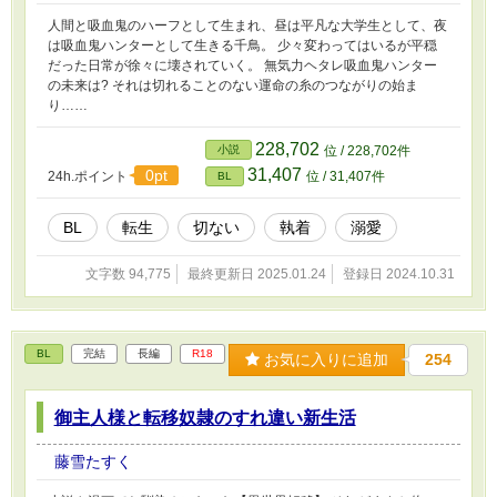
人間と吸血鬼のハーフとして生まれ、昼は平凡な大学生として、夜
は吸血鬼ハンターとして生きる千鳥。 少々変わってはいるが平穏
だった日常が徐々に壊されていく。 無気力ヘタレ吸血鬼ハンター
の未来は? それは切れることのない運命の糸のつながりの始ま
り……
228,702
小説
位 / 228,702件
31,407
0pt
24h.ポイント
位 / 31,407件
BL
BL
転生
切ない
執着
溺愛
文字数 94,775
最終更新日 2025.01.24
登録日 2024.10.31
BL
完結
長編
R18
お気に入りに追加
254
御主人様と転移奴隷のすれ違い新生活
藤雪たすく