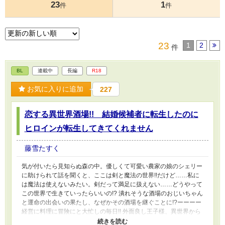
23
1
件
件
23
1
2
件
BL
連載中
長編
R18
お気に入りに追加
227
恋する異世界酒場!! 結婚候補者に転生したのに
ヒロインが転生してきてくれません
藤雪たすく
気が付いたら見知らぬ森の中。優しくて可愛い農家の娘のシェリー
に助けられて話を聞くと、ここは剣と魔法の世界!!だけど……私に
は魔法は使えないみたい。剣だって満足に扱えない……どうやって
この世界で生きていったらいいの!? 潰れそうな酒場のおじいちゃん
と運命の出会いの果たし、なぜかその酒場を継ぐことに!?ーーーー
経営に料理に冒険にと大忙しの毎日!! 外面良し王子様、異世界から
の勇者様、おねぇ神官様にショタ大魔道士様、みんなみんな胃袋掴