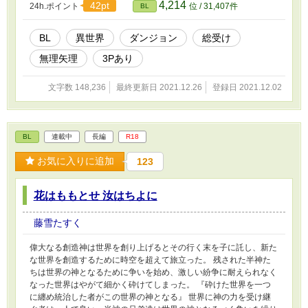
4,214
42pt
24h.ポイント
位 / 31,407件
BL
BL
異世界
ダンジョン
総受け
無理矢理
3Pあり
文字数 148,236
最終更新日 2021.12.26
登録日 2021.12.02
BL
連載中
長編
R18
お気に入りに追加
123
花はももとせ 汝はちよに
藤雪たすく
偉大なる創造神は世界を創り上げるとその行く末を子に託し、新た
な世界を創造するために時空を超えて旅立った。 残された半神た
ちは世界の神となるために争いを始め、激しい紛争に耐えられなく
なった世界はやがて細かく砕けてしまった。 『砕けた世界を一つ
に纏め統治した者がこの世界の神となる』 世界に神の力を受け継