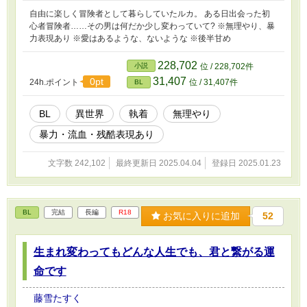
自由に楽しく冒険者として暮らしていたルカ。 ある日出会った初
心者冒険者……その男は何だか少し変わっていて? ※無理やり、暴
力表現あり ※愛はあるような、ないような ※後半甘め
228,702
小説
位 / 228,702件
31,407
0pt
24h.ポイント
位 / 31,407件
BL
BL
異世界
執着
無理やり
暴力・流血・残酷表現あり
文字数 242,102
最終更新日 2025.04.04
登録日 2025.01.23
BL
完結
長編
R18
お気に入りに追加
52
生まれ変わってもどんな人生でも、君と繋がる運
命です
藤雪たすく