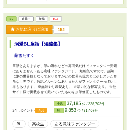
BL
連載中
短編
R18
お気に入りに追加
152
溺愛BL童話【短編集】
藤雪たすく
童話とありますが、話の流れなどの雰囲気だけでファンタジー要素
はありません（ある意味ファンタジー）。 短編集ですので、話毎
に別の世界観となっておりますがどの世界も現実とは少しズレた奔
放な世界です。数話メルヘンはありませんがファンタジーっぽい世
界もあります。 ※無理やり表現あり。 ※暴力的な描写あり。 ※他
サイト様で掲載させて戴いていたものを加筆修正したものです。
37,185
小説
位 / 228,702件
9,853
7pt
24h.ポイント
位 / 31,407件
BL
BL
高校生
ある意味ファンタジー