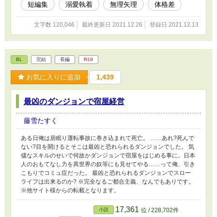
短編集
溺愛執着
無理矢理
体格差
文字数 120,046
最終更新日 2021.12.26
登録日 2021.12.13
BL
完結
長編
R18
お気に入りに追加
1,439
最凶のダンジョンで宿屋経営
藤雪たすく
ある日俺は居眠り運転事故に巻き込まれて死亡。 ……あれ?死んで
ない?目を開けるとそこは最凶と恐れられるダンジョンでした。 気
儘なスキルのせいで何故かダンジョンで宿屋をはじめる事に。日本
人のおもてなし力を異世界の奴等にも見せてやる……って俺、引き
こもりでコミュ症だった。 最凶と恐れられるダンジョンでスロー
ライフは出来るのか? ※完全なるご都合主義、なんでもありです。
※他サイト様からの転載となります。
17,361
小説
位 / 228,702件