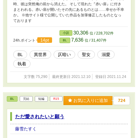
時、彼は突然俺の前から消えた。 そして現れた『赤い扉』に付き
まとわれる。赤い扉が開いたその先にあるものとは……幸せか不幸
か。 ※他サイト様で公開していた作品を加筆修正したものとなっ
ております
30,306
小説
位 / 228,702件
7,636
14pt
24h.ポイント
位 / 31,407件
BL
BL
異世界
仄暗い
聖女
溺愛
執着
文字数 75,290
最終更新日 2021.12.10
登録日 2021.11.24
BL
完結
短編
R15
お気に入りに追加
724
ただ愛されたいと願う
藤雪たすく