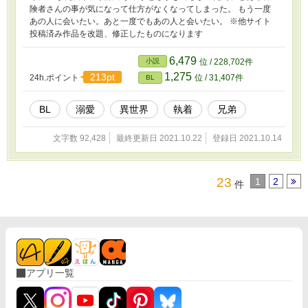
険者さんの事が気になって仕方がなくなってしまった。 もう一度
あの人に会いたい。あと一度でもあの人と会いたい。 ※他サイト
投稿済み作品を改題、修正したものになります
6,479
小説
位 / 228,702件
1,275
213pt
24h.ポイント
位 / 31,407件
BL
BL
溺愛
異世界
執着
兄弟
文字数 92,428
最終更新日 2021.10.22
登録日 2021.10.14
23
1
2
件
アプリ一覧