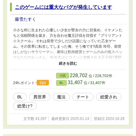
このゲームには重大なバグが発生しています
藤雪たすく
小さな村に生まれた心優しい少女が聖女の力に目覚め、イケメンた
ちと信頼関係を築き、力を合わせ魔王討伐を目指す『ブリリアント
☆スクール』 それは前世で少しだけ話題になっていた乙女ゲー
ム。その世界に転生してしまった俺、そう俺です!!高良 玲司、前世
はしがないサラリーマン。趣味は動画鑑賞とゲームのみの低スペッ
クなただのおっさん。 転生先はヒロインに攻略される王子様?寡黙
な生徒会長?腹黒な宰相の息子?正義感溢れる熱血勇者?生真面目な
騎士候補様?イケメンだらけのこのゲーム、誰に転生してもイケメ
ンチートで人生イージーモード!!と思いきや、俺の転生先は!?
228,702
小説
位 / 228,702件
31,407
0pt
24h.ポイント
位 / 31,407件
BL
BL
異世界
魔法
チート
総愛され
総受け?
文字数 43,397
最終更新日 2025.01.14
登録日 2024.10.28