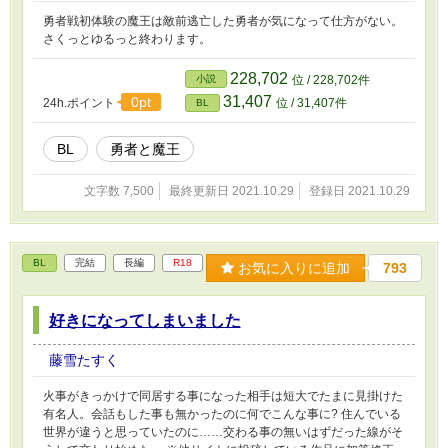
勇者戦初体験の魔王は敵前逃亡した勇者が気になって仕方がない。
さくっとゆるっと終わります。
228,702
小説
位 / 228,702件
31,407
0pt
24h.ポイント
位 / 31,407件
BL
BL
勇者と魔王
文字数 7,500
最終更新日 2021.10.29
登録日 2021.10.29
BL
完結
長編
R18
お気に入りに追加
793
好きになってしまいました
藤雪たすく
火事がきっかけで同居する事になった相手は短大でたまに見掛けた
有名人。会話もした事も無かったのに何でこんな事に? 住んでいる
世界が違うと思っていたのに……交わる事の無いはずだった線がそ