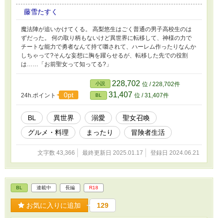
藤雪たすく
魔法陣が追いかけてくる。 高梨悠生はごく普通の男子高校生のは
ずだった。 何の取り柄もないけど異世界に転移して、神様の力で
チートな能力で勇者なんて持て囃されて、ハーレム作ったりなんか
しちゃって?そんな妄想に胸を躍らせるが、転移した先での役割
は……「お前聖女って知ってる?」
228,702
小説
位 / 228,702件
31,407
0pt
24h.ポイント
位 / 31,407件
BL
BL
異世界
溺愛
聖女召喚
グルメ・料理
まったり
冒険者生活
文字数 43,366
最終更新日 2025.01.17
登録日 2024.06.21
BL
連載中
長編
R18
お気に入りに追加
129