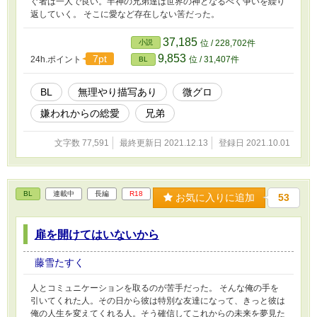
ぐ者は一人で良い。半神の兄弟達は世界の神となるべく争いを繰り
返していく。 そこに愛など存在しない筈だった。
37,185
小説
位 / 228,702件
9,853
7pt
24h.ポイント
位 / 31,407件
BL
BL
無理やり描写あり
微グロ
嫌われからの総愛
兄弟
文字数 77,591
最終更新日 2021.12.13
登録日 2021.10.01
BL
連載中
長編
R18
お気に入りに追加
53
扉を開けてはいないから
藤雪たすく
人とコミュニケーションを取るのが苦手だった。 そんな俺の手を
引いてくれた人。その日から彼は特別な友達になって、きっと彼は
俺の人生を変えてくれる人。そう確信してこれからの未来を夢見た