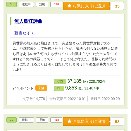
BL
連載中
短編
R18
お気に入りに追加
35
無人島狂詩曲
藤雪たすく
異世界の無人島に飛ばされて、突然始まった異世界対抗デスゲー
ム。地球代表として転移させられたが、魔法も剣もない地球人に勝
ち目はあるのか? 何の力もサバイバル知識すらないただの大学生で
すけど? 俺の武器って何?……そこで俺は考えた。甚振られ拷問の
ように殺されるよりは潔く自殺してしまおう!! ※強姦※暴力※何で
もあり
37,185
小説
位 / 228,702件
9,853
7pt
24h.ポイント
位 / 31,407件
BL
文字数 14,778
最終更新日 2022.10.01
登録日 2022.09.29
BL
連載中
長編
R18
お気に入りに追加
93