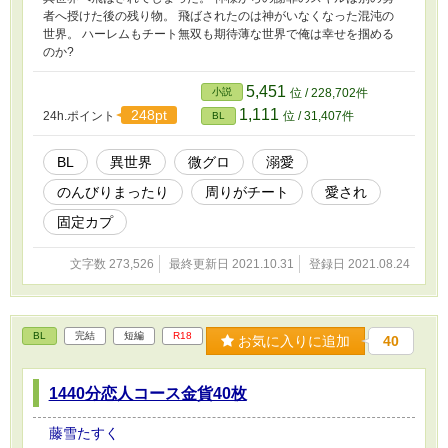
者へ授けた後の残り物。 飛ばされたのは神がいなくなった混沌の
世界。 ハーレムもチート無双も期待薄な世界で俺は幸せを掴める
のか?
5,451
小説
位 / 228,702件
1,111
248pt
24h.ポイント
位 / 31,407件
BL
BL
異世界
微グロ
溺愛
のんびりまったり
周りがチート
愛され
固定カプ
文字数 273,526
最終更新日 2021.10.31
登録日 2021.08.24
BL
完結
短編
R18
お気に入りに追加
40
1440分恋人コース金貨40枚
藤雪たすく