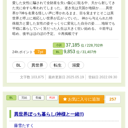
愛した女性に騙されて全財産を失い傷心に耽る中、天から射してき
た光に命すら奪われてしまった。 逝き先は天国か地獄か……異世
界か?神を名乗る怪しい声に導かれるまま、目を覚ますとそこは異
世界と呼ぶに相応しい世界が広がっていた。 神から与えられた特
殊能力と愛した女性の姿そっくりに変化した自分の姿……地味でも
平穏に暮らしていく筈だった人生は大きく狂い始める。 ※前半は
暗め、後半はほのぼの予定。 ※再掲載です
37,185
小説
位 / 228,702件
9,853
7pt
24h.ポイント
位 / 31,407件
BL
BL
異世界
転生
溺愛
文字数 103,875
最終更新日 2025.05.19
登録日 2022.09.30
BL
完結
長編
R18
お気に入りに追加
257
異世界ぼっち暮らし(神様と一緒!!)
藤雪たすく