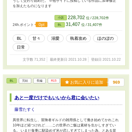
うして交わり始めた。 ※他サイトに投稿している作品に加筆修正
を加えたものになります
228,702
小説
位 / 228,702件
31,407
0pt
24h.ポイント
位 / 31,407件
BL
BL
甘々
溺愛
執着攻め
ほのぼの
日常
文字数 71,352
最終更新日 2021.10.28
登録日 2021.10.22
BL
完結
長編
R15
お気に入りに追加
969
あと一度だけでもいいから君に会いたい
藤雪たすく
異世界に転生し、冒険者ギルドの雑用係として働き始めてかれこれ
10年ほど経つけれど……この世界のご飯は素材を生かしすぎてい
る。 いまだ食事に馴染めず米が恋しすぎてしまった為、とある冒