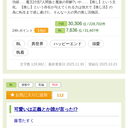
功績……魔王討伐?人間族と魔族の和解?いや……【推し】という文
化。 【推し】という存在が与えてくれる力は強大で【推し活】の
為に転生まで成し遂げた、そんな一人の男の推し活物語。
30,306
小説
位 / 228,702件
7,636
14pt
24h.ポイント
位 / 31,407件
BL
BL
異世界
ハッピーエンド
溺愛
執着
文字数 129,982
最終更新日 2025.11.30
登録日 2025.10.23
BL
連載中
長編
R18
お気に入りに追加
112
可愛いは正義とか誰が言った!?
藤雪たすく