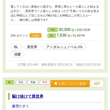
愛してくれない家族から旅立ち、希望に満ちた一人暮らしが始まる
はずが……異世界で一人暮らしが始まった!? 手違いで人の命を巻き
込む神様なんて信じません!!俺が信じる神様はこの世にただ一
人……俺の推しは神様です!!
30,306
小説
位 / 228,702件
7,636
14pt
24h.ポイント
位 / 31,407件
BL
BL
異世界
アンダルシュノベルズb
溺愛
文字数 102,484
最終更新日 2025.04.23
登録日 2023.10.24
BL
完結
長編
R18
お気に入りに追加
127
駆け抜けて異世界
藤雪たすく