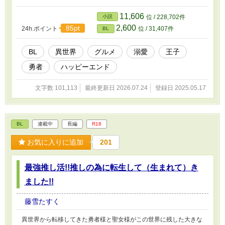
んじゃう!!イケメンの常連さんに囲まれて恋にも頑張っちゃうよ!!困
難なんて愛と笑顔で乗り越えちゃえ!! そんなゲームの世界にせっか
11,606
小説
位 / 228,702件
く勇者として転生してきたんだけどなぁ……なぜかヒロインが転生
2,600
85pt
24h.ポイント
位 / 31,407件
BL
されてきません。恋はともかく……お願いします!!胃袋だけでも掴
んでください!!
BL
異世界
グルメ
溺愛
王子
勇者
ハッピーエンド
文字数 101,113
最終更新日 2026.07.24
登録日 2025.05.17
BL
連載中
長編
R18
お気に入りに追加
201
最強推し活!!推しの為に転生して（生まれて）き
ました!!
藤雪たすく
異世界から転移してきた勇者様と聖女様がこの世界に残した大きな