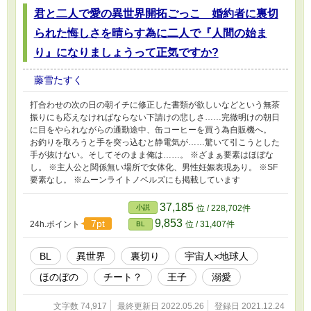
君と二人で愛の異世界開拓ごっこ 婚約者に裏切
られた悔しさを晴らす為に二人で『人間の始ま
り』になりましょうって正気ですか?
藤雪たすく
打合わせの次の日の朝イチに修正した書類が欲しいなどという無茶
振りにも応えなければならない下請けの悲しさ……完徹明けの朝日
に目をやられながらの通勤途中、缶コーヒーを買う為自販機へ。
お釣りを取ろうと手を突っ込むと静電気が……驚いて引こうとした
手が抜けない。そしてそのまま俺は……。 ※ざまぁ要素はほぼな
し。 ※主人公と関係無い場所で女体化、男性妊娠表現あり。 ※SF
要素なし。 ※ムーンライトノベルズにも掲載しています
37,185
小説
位 / 228,702件
9,853
7pt
24h.ポイント
位 / 31,407件
BL
BL
異世界
裏切り
宇宙人×地球人
ほのぼの
チート？
王子
溺愛
文字数 74,917
最終更新日 2022.05.26
登録日 2021.12.24