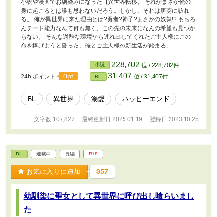
小説や漫画でお馴染みになった【異世界転移】 それがまさか俺の
身に起こるとは誰も思わないだろう。しかし、それは唐突に訪れ
る。 俺が異世界に来た理由とは?勇者?神子?まさかの奴隷!? もちろ
んチート能力なんて何も無く、この先の未来になんの希望も見つか
らない。 そんな過酷な環境から連れ出してくれたご主人様にこの
命を捧げようと誓った、俺とご主人様の新生活が始まる。
228,702
小説
位 / 228,702件
31,407
0pt
24h.ポイント
位 / 31,407件
BL
BL
異世界
溺愛
ハッピーエンド
文字数 107,827
最終更新日 2025.01.19
登録日 2023.10.25
BL
連載中
長編
R18
お気に入りに追加
357
幼馴染に聖女として異世界に呼び出し喰らいまし
た