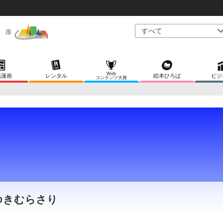
Web
稿漫画
レンタル
絵本ひろば
ビジ
コンテンツ大賞
ゆきむらさり