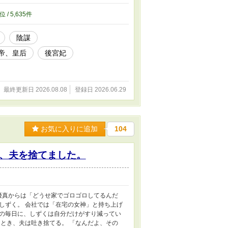
珠は、皇弟の「目」として使われることにな
 皇弟・靖王の“目”を任された下っ端女官・珠
位 / 5,635件
の裏にある後宮の闇と謎を見抜いていく倒叙
までも妄想の産物となります。 ✴️中華風では
陰謀
でいかせて頂きます。 ✴️想像による中華風
全て娘作品になります(🎨手書きです)。 ✴️
帝、皇后
後宮妃
位)に入れていただき、本当にありがとうござい
載・無断加工、および第三者による生成AI等の
最終更新日 2026.08.08
登録日 2026.06.29
お気に入りに追加
104
、夫を捨てました。
優真からは「どうせ家でゴロゴロしてるんだ
しずく。 会社では「在宅の女神」と持ち上げ
の毎日に、しずくは自分だけがすり減ってい
とき、夫は吐き捨てる。 「なんだよ、その