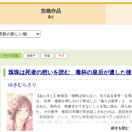
投稿作品
4
件
キャラ文芸
連載中
長編
R15
珠珠は死者の想いを読む 毒杯の皇后が遺した後
ゆきむらさり
【あらすじ】🪷皇后・瑠華は知らない。夫である皇帝・玄
を。 先帝・泰衡を押しのけて即位した『偽りの皇帝』と、
された。表向き、世継ぎができないことを気に病み、自ら命
た。 その夜半、後宮の片隅で叩き起こされたのは、皇后付き
〈影残像視〉という、厄介な体質(能力)を持つ下っ端宮女だ
は“背の高い影”と、戸口ではない“どこかへ消える痕跡”を、
るには十分な違和感だった。 下っ端宮女・珠珠のささやき(