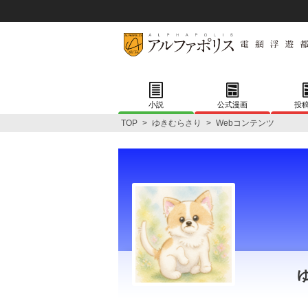
小説
公式漫画
投
TOP
>
ゆきむらさり
>
Webコンテンツ