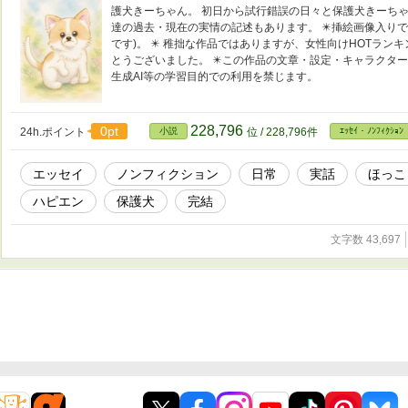
護犬きーちゃん。 初日から試行錯誤の日々と保護犬きーちゃん
達の過去・現在の実情の記述もあります。 ✴️挿絵画像入りです
です)。 ✴️ 稚拙な作品ではありますが、女性向けHOTラン
とうございました。 ✴️この作品の文章・設定・キャラクタ
生成AI等の学習目的での利用を禁じます。
228,796
0pt
24h.ポイント
小説
位 / 228,796件
ｴｯｾｲ・ﾉﾝﾌｨｸｼｮﾝ
エッセイ
ノンフィクション
日常
実話
ほっこ
ハピエン
保護犬
完結
文字数 43,697