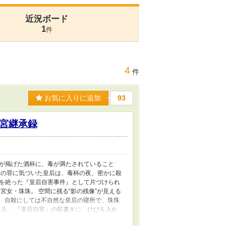
近況ボード
1
件
4
件
お気に入りに追加
93
宮継承録
琅が掲げた酒杯に、毒が満たされていること
その罪に気づいた皇后は、毒杯の夜、密かに殺
を絶った『皇后自害事件』として片づけられ
宮女・珠珠。 空間に残る“影の残像”が見える
。 自殺にしては不自然な皇后の寝所で、珠珠
見る。 『皇后自害』の筋書きに、ひびを入れ
ぼやき多め)は、やがて禁軍司を率いる皇弟・