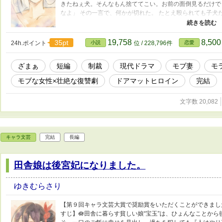
きたねぇ犬。そんなもん捨ててこい。お前の面倒見るだけで
なよ」 その一言で、何かが切れた。 たとえ殴られても子犬
ずくは獣医・朝霧太陽に初めて「人として」心配される。 
に決めた。 捨てるのは犬じゃない。 私を踏みにじってきた“
在宅ワーカーが、モラハラ夫を追い詰める、現代復讐劇。 ✴
19,758
8,50
35pt
24h.ポイント
小説
位 / 228,796件
恋愛
物・団体・職業・制度・名称等は、実在のものを想起させる
物とも一切関係ありません。 ✴️表紙絵は娘作品になります（
ざまぁ
短編
制裁
現代ドラマ
モブ妻
モ
すが、女性向けHOTランキング(42位)に入れていただき、本
文章・設定・キャラクターの無断転載・無断加工、および第
モブな女性×壮絶な復讐劇
ドアマットヒロイン
完結
じます。
文字数 20,082
キャラ文芸
完結
長編
田舎娘は後宮妃になりました。
ゆきむらさり
【第９回キャラ文芸大賞で奨励賞をいただくことができました
すじ】🪷田舎に暮らす貧しい娘“宝玉”は、ひょんなことか