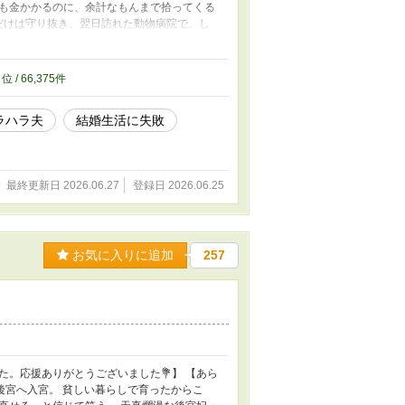
も金かかるのに、余計なもんまで拾ってくる
だけは守り抜き、翌日訪れた動物病院で、し
そして、そこで紹介された弁護士とともに静か
モラハラ夫”のほうだ。 モブ妻扱いされてきた
️ この物語はフィクションです。登場する人
0
位 / 66,375件
場合でもすべて架空です。現実のいかなる事
手書きです）。 ✴️ 稚拙な作品ではありま
ラハラ夫
結婚生活に失敗
当にありがとうございました。 ✴️ この作品の
三者による生成AI等の学習目的での利用を禁
最終更新日 2026.06.27
登録日 2026.06.25
お気に入りに追加
257
。応援ありがとうございました💐】 【あら
ら後宮へ入宮。 貧しい暮らしで育ったからこ