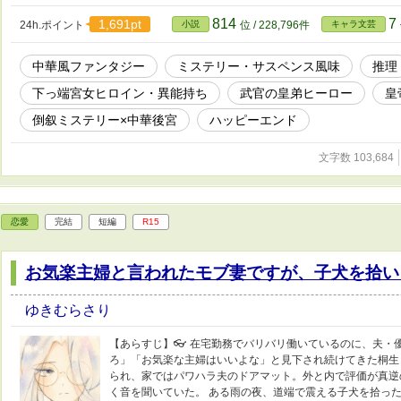
靖衡(靖王)の耳に届く。ただ、平穏に暮らしたいだけの珠
り、『偽りの皇帝』の罪へと否応なく巻き込まれていく。 🪷
814
7
1,691pt
24h.ポイント
小説
位 / 228,796件
キャラ文芸
珠が、「下働きの目」とぼやきと軽口で、『皇后自害事件』
ミステリー。 ✴️設定などは独自の世界観でご都合主義。あく
中華風ファンタジー
ミステリー・サスペンス風味
推理
ありますが、あくまでも“風”なので名前は日本語の読みのまま
物語の為、史実とは全く関係はありません。 ✴️本作イラストは
下っ端宮女ヒロイン・異能持ち
武官の皇弟ヒーロー
皇
稚拙な作品ではありますが、女性向けHOTランキング(33
ました。 ✴️この作品の文章・設定・キャラクターの無断転
倒叙ミステリー×中華後宮
ハッピーエンド
学習目的での利用を禁じます。
文字数 103,684
恋愛
完結
短編
R15
お気楽主婦と言われたモブ妻ですが、子犬を拾い
ゆきむらさり
【あらすじ】👓 在宅勤務でバリバリ働いているのに、夫・
ろ」「お気楽な主婦はいいよな」と見下され続けてきた桐生
られ、家ではパワハラ夫のドアマット。外と内で評価が真逆
く音を聞いていた。 ある雨の夜、道端で震える子犬を拾った