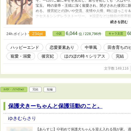
そ、一口のご飯に幸せを見出し、過ちを犯しても『人はやり
宝玉。 時の皇帝・王炫に深く寵愛され、閉ざされた後宮に
める。 後宮妃との諍いや交流、友情や人情、時にほっこり＆
クセス＆シンデレラストーリー。 ✴️設定などは独自の世界
ます。ハピエン💞 ✴️中華風ではありますが、あくまでも“
頂きます。 ✴️想像による中華風の為、史実とは全く関係はあ
女性向けHOTランキング(24位)に入れていただき、本当にあ
6,044
6
234pt
24h.ポイント
小説
位 / 228,796件
キャラ文芸
なります（🎨手書きです）。 ✴️この作品の文章・設定・
者による生成AI等の学習目的での利用を禁じます。
ハッピーエンド
恋愛要素あり
中華風
田舎育ちの
寵愛・溺愛
後宮妃
ほのぼの時々シリアス
完結
文字数 149,116
ｴｯｾｲ・ﾉﾝﾌｨｸｼｮﾝ
完結
短編
保護犬きーちゃんと保護活動のこと。
ゆきむらさり
【あらすじ】🐶初めて保護犬ちゃんを迎え入れる我が家。 