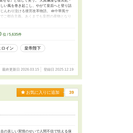
直せる』と信じて笑う。 天真爛漫な後宮妃・
新しい風を巻き起こし、やがて皇后へと登り詰
じんわり泣ける後宮改革物語。 🪷中華風サ
観でご都合主義。あくまでも妄想の産物となり
風”なので名前は日本語の読みのままでいかせて
りません。 ✴️ 稚拙な作品ではありますが、
りがとうございました。 ✴️表紙絵は娘作品に
0
位 / 5,635件
キャラクターの無断転載・無断加工、および第三
ヒロイン
皇帝陛下
最終更新日 2026.03.15
登録日 2025.12.19
お気に入りに追加
39
過去の哀しい実情のせいで人間不信で怯える保