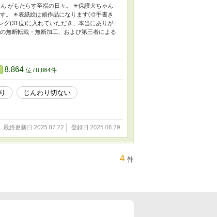
 がもたらす至福の日々。 ✴️保護犬ちゃん
。 ✴️表紙絵は娘作品になります(🎨手書き
キング(31位)に入れていただき、本当にありが
ーの無断転載・無断加工、および第三者による
8,864
位 / 8,864件
り
じんわり切ない
最終更新日 2025.07.22
登録日 2025.06.29
4
件