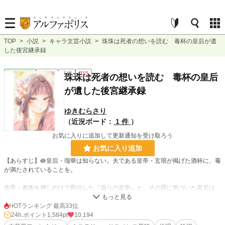
TOP
>
小説
>
キャラ文芸小説
>
珠珠は死者の想いを読む 毒杯の皇后が遺
した後宮継承録
キャラ文芸
連載中
長編
R15
珠珠は死者の想いを読む 毒杯の皇后
が遺した後宮継承録
ゆきむらさり
（近況ボード：
1 件
）
お気に入りに追加して更新通知を受け取ろう
お気に入り追加
【あらすじ】🪷皇后・瑠華は知らない。夫である皇帝・玄琅が掲げた酒杯に、毒
が満たされていることを。
先帝・泰衡を押しのけて即位した『偽りの皇帝』と、その罪に気づいた皇后は、
毒杯の夜、密かに殺された。表向き、世継ぎができないことを気に病み、自ら命
を絶った『皇后自害事件』として片づけられた。
HOTランキング 最高33位
24h.ポイント
1,584pt
10,194
その夜半、後宮の片隅で叩き起こされたのは、皇后付き宮女・珠珠。