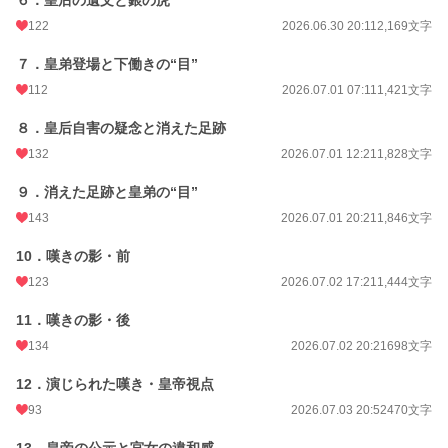
６．皇后の遺文と銀の虎
週間ポイント
13,269 pt (712 位)
122
2026.06.30 20:11
2,169文字
月間ポイント
90,300 pt (446 位)
７．皇弟登場と下働きの“目”
年間ポイント
108,347 pt (5,578 位)
112
2026.07.01 07:11
1,421文字
累計ポイント
115,658 pt (27,940 位)
８．皇后自害の疑念と消えた足跡
132
2026.07.01 12:21
1,828文字
９．消えた足跡と皇弟の“目”
143
2026.07.01 20:21
1,846文字
10．嘆きの影・前
123
2026.07.02 17:21
1,444文字
11．嘆きの影・後
134
2026.07.02 20:21
698文字
12．演じられた嘆き・皇帝視点
93
2026.07.03 20:52
470文字