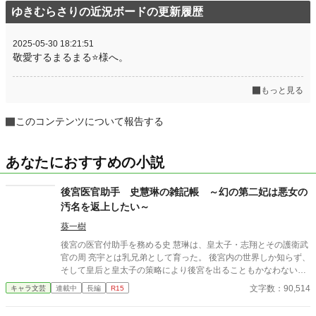
ゆきむらさりの近況ボードの更新履歴
2025-05-30 18:21:51
敬愛するまるまる⭐️様へ。
もっと見る
このコンテンツについて報告する
あなたにおすすめの小説
後宮医官助手 史慧琳の雑記帳 ～幻の第二妃は悪女の
汚名を返上したい～
葵一樹
後宮の医官付助手を務める史 慧琳は、皇太子・志翔とその護衛武
官の周 亮宇とは乳兄弟として育った。 後宮内の世界しか知らず、
そして皇后と皇太子の策略により後宮を出ることもかなわない彼
女。 何度断っても妃として迎えたいという皇太子の求婚を躱すう
文字数：90,514
キャラ文芸
連載中
長編
R15
ち、いつしか「幻の第二妃」と呼ばれ後宮の悪女として名をはせ
るようになる。 幼馴染への想いを胸にしまい込み、後宮医官の手