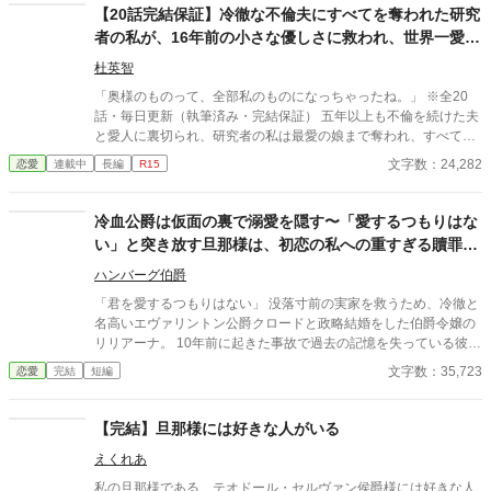
伝いをしながら静かに生活をすることを望む慧琳。 しかし皇太子
【20話完結保証】冷徹な不倫夫にすべてを奪われた研究
のために開かれた後宮で寵愛を競う妃たちの思惑が、彼女を陰謀
者の私が、16年前の小さな優しさに救われ、世界一愛さ
の渦に巻き込んでいく。 記憶力と洞察力に長けた慧琳の元に舞い
れるまで。
込む事件は、どれもきな臭いものだった。 医官助手のヒロインが
杜英智
探偵として挑む、中華風後宮内倒叙ミステリー。
「奥様のものって、全部私のものになっちゃったね。」 ※全20
話・毎日更新（執筆済み・完結保証） 五年以上も不倫を続けた夫
と愛人に裏切られ、研究者の私は最愛の娘まで奪われ、すべてを
失った。 どん底に落ちた私へ手を差し伸べてくれたのは、穏やか
文字数：24,282
恋愛
連載中
長編
R15
で誠実な共同研究者・橘悠真。 なぜか彼は、いつも私だけを優し
く気にかけてくれる。 そして、その理由は十六年前のある出来事
へとつながっていた――。 裏切った元夫たちへのスカッとざま
冷血公爵は仮面の裏で溺愛を隠す〜「愛するつもりはな
ぁ。 一途な天才研究者との再生と溺愛。 傷ついた母娘が、本当の
い」と突き放す旦那様は、初恋の私への重すぎる贖罪と
幸せを取り戻す物語。 ※ハッピーエンド保証。母娘が幸せを掴む
執着を抱えていました〜
結末をお楽しみください。
ハンバーグ伯爵
「君を愛するつもりはない」 没落寸前の実家を救うため、冷徹と
名高いエヴァリントン公爵クロードと政略結婚をした伯爵令嬢の
リリアーナ。 10年前に起きた事故で過去の記憶を失っている彼女
は、氷のように冷たい夫との偽りの夫婦生活に不安を抱いてい
文字数：35,723
恋愛
完結
短編
た。 しかし、冷酷な言葉とは裏腹に、彼は植物を愛する彼女のた
めに豪華なガラスの温室を用意し、陰ながら彼女を守り抜こうと
する。 さらに、彼から漂う「針葉樹と白檀の香り」は、リリアー
【完結】旦那様には好きな人がいる
ナの失われた記憶の奥底を不思議と揺さぶって――。 やがてリリ
えくれあ
アーナは、書庫に隠された古い手記と「青い花」を見つける。 そ
こに記されていたのは、冷血公爵の仮面の裏に隠された、初恋の
私の旦那様である、テオドール・セルヴァン侯爵様には好きな人