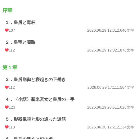
✴️想像による中華風物語の為、史実とは全く関係はありません。
序章
✴️本作イラストは全て娘作品になります(🎨手書きです)。
１．皇后と毒杯
✴️ 稚拙な作品ではありますが、女性向けHOTランキング(33位)に入れていただ
き、本当にありがとうございました。
107
2026.06.29 12:01
2,640文字
✴️この作品の文章・設定・キャラクターの無断転載・無断加工、および第三者に
２．皇帝と闇路
よる生成AI等の学習目的での利用を禁じます。
112
2026.06.29 12:32
1,876文字
小説
884 位 / 228,819 件
第１章
キャラ文芸
8 位 / 5,636 件
３．皇后崩御と寝起きの下働き
お気に入り
93
112
2026.06.29 17:11
1,564文字
24h.ポイント
1,584 pt
４．〈小話〉新米宮女と皇后の一手
文字数
103,684
123
2026.06.29 20:51
1,626文字
更新日時
2026.08.08 08:53
５．影残像視と影の通った道筋
113
2026.06.30 12:21
2,134文字
初回公開日時
2026.06.29 12:01