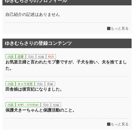
ゆきむらさりのプロフィール
自己紹介の記述はありません
もっと見る
ゆきむらさりの登録コンテンツ
小説
恋愛
完結
短編
R15
お気楽主婦と言われたモブ妻ですが、子犬を拾い、夫を捨てまし
た。
小説
キャラ文芸
完結
長編
田舎娘は後宮妃になりました。
小説
ｴｯｾｲ・ﾉﾝﾌｨｸｼｮﾝ
完結
短編
保護犬きーちゃんと保護活動のこと。
もっと見る