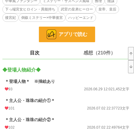
中華風ファンタジー
ミステリー・サスペンス風味
推理
陰謀
下っ端宮女ヒロイン・異能持ち
武官の皇弟ヒーロー
皇帝、皇后
空間に残る“影の残像”が見える〈影残像視〉という、厄介な体質(能力)を持つ下
っ端宮女だ。
後宮妃
倒叙ミステリー×中華後宮
ハッピーエンド
自殺にしては不自然な皇后の寝所で、珠珠は“背の高い影”と、戸口ではない“どこ
かへ消える痕跡”を、見る。
アプリで読む
『皇后自害』の筋書きに、ひびを入れるには十分な違和感だった。
目次
感想（210件）
下っ端宮女・珠珠のささやき(ぼやき多め)は、やがて禁軍司を率いる皇弟・靖衡
(靖王)の耳に届く。ただ、平穏に暮らしたいだけの珠珠は、皇弟の「目」として
使われることになり、『偽りの皇帝』の罪へと否応なく巻き込まれていく。
◆登場人物紹介◆
🪷 皇弟・靖王の“目”を任された下っ端女官・珠珠が、「下働きの目」とぼやきと
軽口で、『皇后自害事件』の裏にある後宮の闇と謎を見抜いていく倒叙ミステリ
＊登場人物＊ ※挿絵あり
ー。
93
2026.06.29 12:02
1,452文字
＊主人公・珠珠の紹介①＊
✴️設定などは独自の世界観でご都合主義。あくまでも妄想の産物となります。
101
2026.07.02 22:37
723文字
✴️中華風ではありますが、あくまでも“風”なので名前は日本語の読みのままでい
＊主人公・珠珠の紹介②＊
かせて頂きます。
102
2026.07.02 22:49
764文字