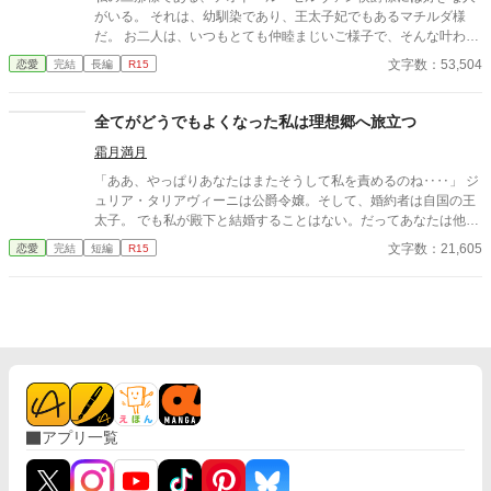
少女に対する狂おしいほどの贖罪と、重すぎる愛の執着だった。
がいる。 それは、幼馴染であり、王太子妃でもあるマチルダ様
過去の罪に縛られ、あえて彼女を遠ざけようとする不器用な公
だ。 お二人は、いつもとても仲睦まじいご様子で、そんな叶わぬ
爵。 彼が愛しているのは過去の幻影なのか、それとも今の自分な
お二人の恋をそっと見守るのが私の日常だった。 そんなある日、
文字数：53,504
恋愛
完結
長編
R15
のか。 すれ違う二人の想いが交差したとき、凍てついていた時間
夜会にめったに顔を出さない王太子殿下に、ダンスに誘われて。
が動き出す。 不器用な二人が本当の夫婦になるまでの、切なくも
それがきっかけで、私の日常は少しずつ変化し始めた。
甘い純愛ファンタジー。
全てがどうでもよくなった私は理想郷へ旅立つ
霜月満月
「ああ、やっぱりあなたはまたそうして私を責めるのね‥‥」 ジ
ュリア・タリアヴィーニは公爵令嬢。そして、婚約者は自国の王
太子。 でも私が殿下と結婚することはない。だってあなたは他の
人を選んだのだもの。『前』と変わらず━━ これはとある能力を
文字数：21,605
恋愛
完結
短編
R15
持つ一族に産まれた令嬢と自身に掛けられた封印に縛られる王太
子の遠回りな物語。 ※なろう様で投稿済みの作品です。 ※画像は
ジュリアの婚約披露の時のイメージです。
アプリ一覧