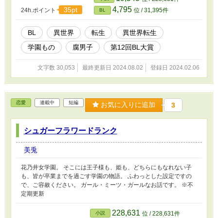
4,795
35pt
24h.ポイント
位 / 31,395件
BL
BL
異世界
転生
異世界転生
学園もの
腐男子
第12回BL大賞
文字数 30,053
最終更新日 2024.08.02
登録日 2024.02.06
恋愛
連載中
短編
お気に入りに追加
3
シュガーフラワードランク
美兎
花乃井女学園。 そこには王子様も、姫も、どちらにもなれない子
も、皆が卒業までを過ごす学園の物語。 ふわっとした設定ですの
で、ご容赦ください。 ガール・ミーツ・ガールなお話です。 ※不
定期更新
228,631
小説
位 / 228,631件