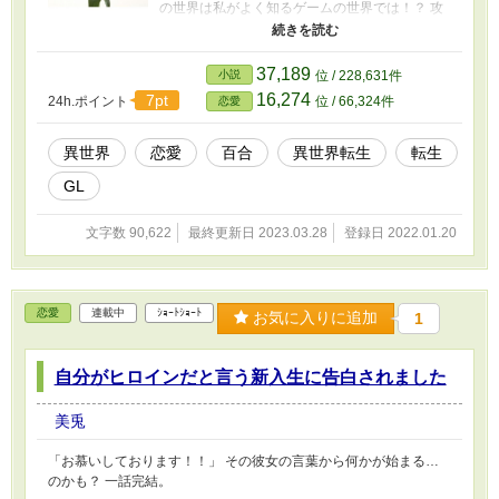
の世界は私がよく知るゲームの世界では！？ 攻
略対象が沢山いるその中で私が恋に落ちた相手
は…？ 無事3/28に本編完結致しました！ 今後は
小話を書いていく予定なので、それが終わり次
37,189
小説
位 / 228,631件
第完全完結とさせて頂きます。
16,274
7pt
24h.ポイント
位 / 66,324件
恋愛
異世界
恋愛
百合
異世界転生
転生
GL
文字数 90,622
最終更新日 2023.03.28
登録日 2022.01.20
恋愛
連載中
ｼｮｰﾄｼｮｰﾄ
お気に入りに追加
1
自分がヒロインだと言う新入生に告白されました
美兎
「お慕いしております！！」 その彼女の言葉から何かが始まる…
のかも？ 一話完結。