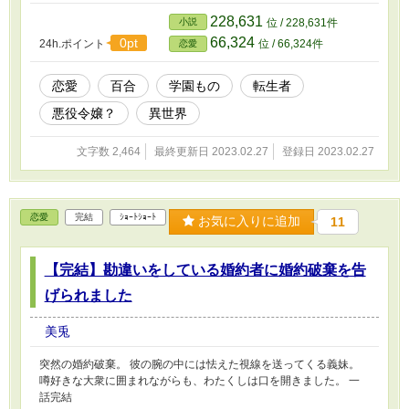
228,631
小説
位 / 228,631件
66,324
0pt
24h.ポイント
位 / 66,324件
恋愛
恋愛
百合
学園もの
転生者
悪役令嬢？
異世界
文字数 2,464
最終更新日 2023.02.27
登録日 2023.02.27
恋愛
完結
ｼｮｰﾄｼｮｰﾄ
お気に入りに追加
11
【完結】勘違いをしている婚約者に婚約破棄を告
げられました
美兎
突然の婚約破棄。 彼の腕の中には怯えた視線を送ってくる義妹。
噂好きな大衆に囲まれながらも、わたくしは口を開きました。 一
話完結