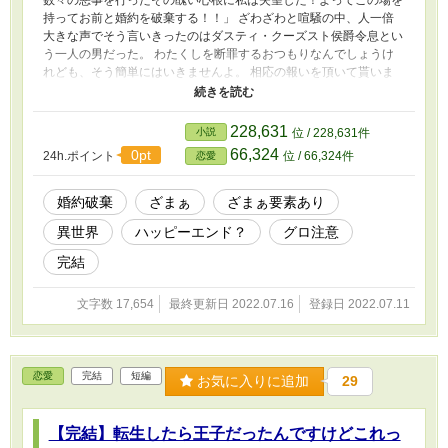
数々の悪事を行ったその醜い心根に私は失望した！よってこの場を
持ってお前と婚約を破棄する！！」 ざわざわと喧騒の中、人一倍
大きな声でそう言いきったのはダスティ・クーズスト侯爵令息とい
う一人の男だった。 わたくしを断罪するおつもりなんでしょうけ
れども、そう簡単にはいきませんよ。 相応の報いを頂いて貰いま
す。 ショートショート。本編三話、ざまぁ三話で完結予定です。
※ざまぁでは暴力表現やグロ表現がありますので、ご注意くださ
い。
228,631
小説
位 / 228,631件
66,324
0pt
24h.ポイント
位 / 66,324件
恋愛
婚約破棄
ざまぁ
ざまぁ要素あり
異世界
ハッピーエンド？
グロ注意
完結
文字数 17,654
最終更新日 2022.07.16
登録日 2022.07.11
恋愛
完結
短編
お気に入りに追加
29
【完結】転生したら王子だったんですけどこれっ