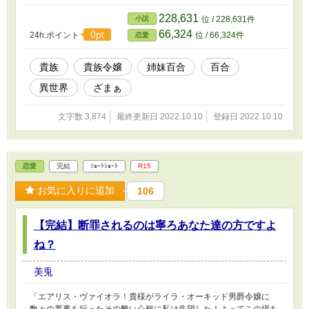
228,631
小説
位 / 228,631件
66,324
0pt
24h.ポイント
位 / 66,324件
恋愛
貴族
貴族令嬢
姉妹百合
百合
異世界
ざまぁ
文字数 3,874
最終更新日 2022.10.10
登録日 2022.10.10
恋愛
完結
ｼｮｰﾄｼｮｰﾄ
R15
お気に入りに追加
106
【完結】断罪されるのは寧ろあなた達の方ですよ
ね？
美兎
「エアリス・ヴァイオラ！貴様がライラ・オーキッド男爵令嬢に