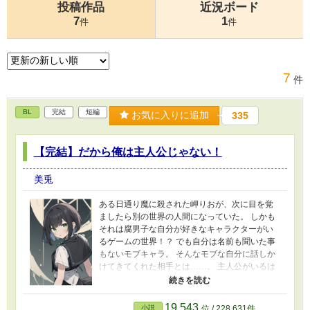
投稿作品
近況ボード
7
1
件
件
7
件
BL
完結
短編
お気に入りに追加
335
【完結】だから俺は主人公じゃない！
美兎
ある日通り魔に殺された岬りおが、次に目を覚
ましたら別の世界の人間になっていた。 しかも
それは腐男子な自分が好きなキャラクターがい
るゲームの世界！？ でも自分は名前も聞いた事
もないモブキャラ。 そんなモブな自分に話しか
けてきてくれた相手とは……。 主人公がいるは
ずなのに、攻略対象がことごとく自分に言い寄
ってきて大混乱！ だから、…俺は主人公じゃな
いんだってば！
19,543
小説
位 / 228,631件