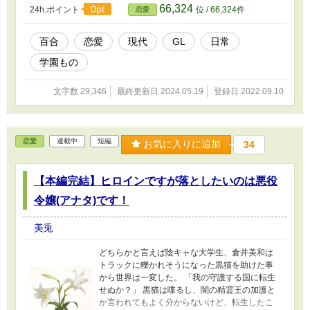
66,324
0pt
24h.ポイント
位 / 66,324件
恋愛
百合
恋愛
現代
GL
日常
学園もの
文字数 29,346
最終更新日 2024.05.19
登録日 2022.09.10
恋愛
連載中
短編
お気に入りに追加
34
【本編完結】ヒロインですが落としたいのは悪役
令嬢(アナタ)です！
美兎
どちらかと言えば陰キャな大学生、倉井美和は
トラックに轢かれそうになった黒猫を助けた事
から世界は一変した。 「我の守護する国に転生
せぬか？」 黒猫は喋るし、闇の精霊王の加護と
か言われてもよく分からないけど、転生したこ