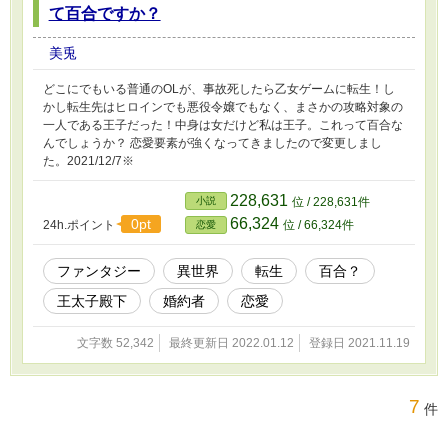
て百合ですか？
美兎
どこにでもいる普通のOLが、事故死したら乙女ゲームに転生！し
かし転生先はヒロインでも悪役令嬢でもなく、まさかの攻略対象の
一人である王子だった！中身は女だけど私は王子。これって百合な
んでしょうか？ 恋愛要素が強くなってきましたので変更しまし
た。2021/12/7※
228,631
小説
位 / 228,631件
66,324
0pt
24h.ポイント
位 / 66,324件
恋愛
ファンタジー
異世界
転生
百合？
王太子殿下
婚約者
恋愛
文字数 52,342
最終更新日 2022.01.12
登録日 2021.11.19
7
件