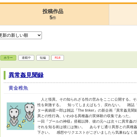
投稿作品
5
件
ホラー
連載中
短編
R18
異常姦見聞録
黄金稚魚
人と怪異。その知られざる性の営みをここに公開する。そ
性を刺激する。 知ってしまえばもう、戻れない。 雑誌『Th
ター眞鍋星一郎は雑誌『The tinker』の新企画『異常姦
異との性行為、いわゆる異種姦の実体験の収集であった。 
一回『プールの神様』搭載以降、彼の元へは次々に異常姦の
それを知る術は彼には無い。 あらすじ通り異形との異種姦
下さい。 感想やリクエストがございましたら気兼ねなく