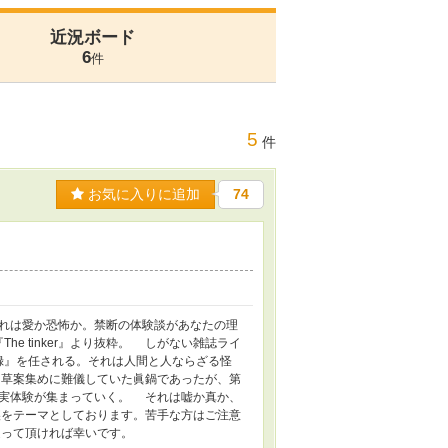
近況ボード
6
件
5
件
お気に入りに追加
74
れは愛か恐怖か。禁断の体験談があなたの理
e tinker』より抜粋。 しがない雑誌ライ
見聞録』を任される。それは人間と人ならざる怪
草案集めに難儀していた眞鍋であったが、第
実体験が集まっていく。 それは嘘か真か、
をテーマとしております。苦手な方はご注意
送って頂ければ幸いです。