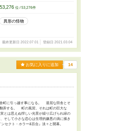
53,276
位 / 53,276件
異形の怪物
最終更新日 2022.07.01
登録日 2021.03.04
お気に入りに追加
14
舎町に引っ越す事になる。 退屈な田舎とそ
翻弄する。 町の風習。それは町の巨大な
実とは思えぬ悍しい光景が繰り広げられ緑の
、そして小さな恋心は生理的嫌悪の渦に掻き
ンセクト・ホラー&百合』淡々と開幕。