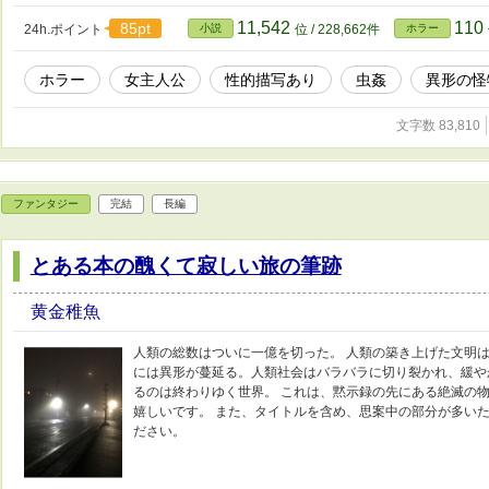
11,542
110
85pt
24h.ポイント
小説
位 / 228,662件
ホラー
ホラー
女主人公
性的描写あり
虫姦
異形の怪
文字数 83,810
ファンタジー
完結
長編
とある本の醜くて寂しい旅の筆跡
黄金稚魚
人類の総数はついに一億を切った。 人類の築き上げた文明
には異形が蔓延る。人類社会はバラバラに切り裂かれ、緩や
るのは終わりゆく世界。 これは、黙示録の先にある絶滅の物
嬉しいです。 また、タイトルを含め、思案中の部分が多い
ださい。