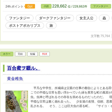
228,662
0pt
24h.ポイント
小説
位 / 228,662件
ファンタジー
ファンタジー
ダークファンタジー
女主人公
蟲
ポストアポカリプス
旅
文字数 75,764
ホラー
完結
短編
R18
百合蜜ヲ啜ル。
黄金稚魚
平凡な中学生、水城緑は父親の仕事の都合によりとある田
こでの平穏な日常を思い浮かべていた緑を異常な町の風習が
虫。虫神と呼ばれるその存在を崇めるものだったのだ。 現
平穏な日常は脆く崩れ去った。 少女達の友情、信頼、思慕
乱される。 そう、ここは巨大虫の居る町。 『サイコ・イ