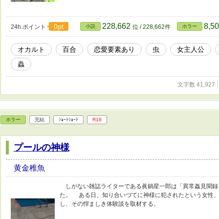
228,662
8,5
0pt
24h.ポイント
小説
位 / 228,662件
ホラー
オカルト
百合
恋愛要素あり
虫
女主人公
蟲
文字数 41,927
ホラー
完結
ｼｮｰﾄｼｮｰﾄ
R18
プールの神様
黄金稚魚
しがない雑誌ライターである眞鍋星一郎は「異常姦見聞録
た。 ある日、知り合いづてに神様に犯されたという女性、
し、その悍ましき体験談を取材する。