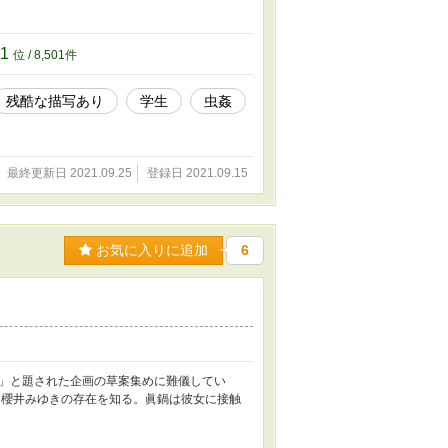
01
位 / 8,501件
残酷な描写あり
学生
虫姦
最終更新日 2021.09.25
登録日 2021.09.15
お気に入りに追加
6
」と題された企画の草案集めに難儀してい
櫻井みゆきの存在を知る。眞鍋は彼女に接触