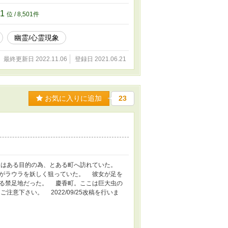
01
位 / 8,501件
幽霊/心霊現象
最終更新日 2022.11.06
登録日 2021.06.21
お気に入りに追加
23
はある目的の為、とある町へ訪れていた。
がラウラを妖しく狙っていた。 彼女が足を
る禁足地だった。 慶香町。ここは巨大虫の
意下さい。 2022/09/25改稿を行いま