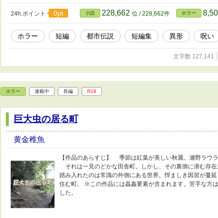
228,662
8,5
0pt
24h.ポイント
小説
位 / 228,662件
ホラー
ホラー
短編
都市伝説
短編集
異形
呪い
文字数 127,141
ホラー
連載中
長編
R18
巨大虫の居る町
黄金稚魚
【作品のあらすじ】 季節は紅葉が美しい秋麗。瀬野ラウラ
それは一見のどかな田舎町。しかし、その裏側に潜む存在
踏み入れたのは常識の外側にある世界。悍ましき因習が蔓延
住む町。 ※この作品には蟲姦要素が含まれます。苦手な方はご注
した。