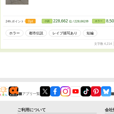
228,662
8,5
0pt
24h.ポイント
小説
位 / 228,662件
ホラー
ホラー
都市伝説
レイプ描写あり
短編
文字数 4,214
アプリ一覧
ご利用について
会社