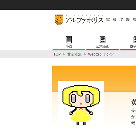
小説
公式漫画
投
TOP
>
黄金稚魚
>
Webコンテンツ
妄
が
考