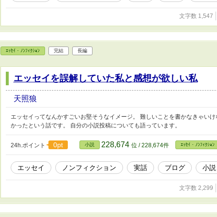
文字数 1,547
ｴｯｾｲ・ﾉﾝﾌｨｸｼｮﾝ
完結
長編
エッセイを誤解していた私と感想が欲しい私
天照狼
エッセイってなんかすごいお堅そうなイメージ。 難しいことを書かなきゃいけ
かったという話です。 自分の小説投稿についても語っています。
228,674
0pt
24h.ポイント
小説
位 / 228,674件
ｴｯｾｲ・ﾉﾝﾌｨｸｼｮﾝ
エッセイ
ノンフィクション
実話
ブログ
小説
文字数 2,299