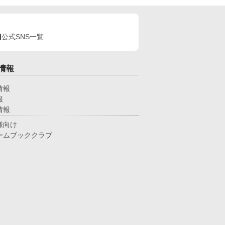
公式SNS一覧
情報
情報
報
情報
様向け
ームブッククラブ