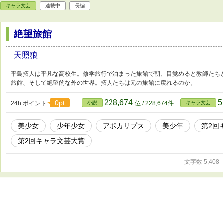
キャラ文芸
連載中
長編
絶望旅館
天照狼
平島拓人は平凡な高校生。修学旅行で泊まった旅館で朝、目覚めると教師たちと
旅館、そして絶望的な外の世界。拓人たちは元の旅館に戻れるのか。
228,674
5
0pt
24h.ポイント
小説
位 / 228,674件
キャラ文芸
美少女
少年少女
アポカリプス
美少年
第2回
第2回キャラ文芸大賞
文字数 5,408