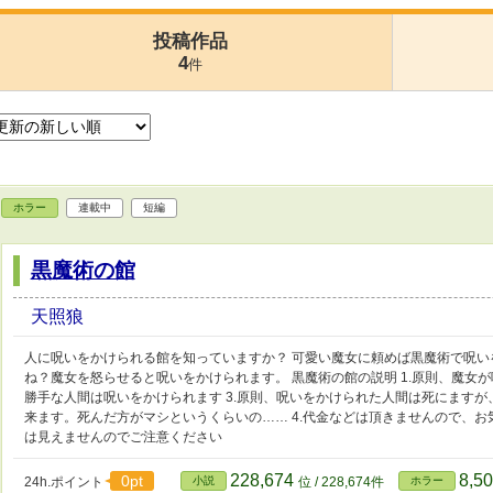
投稿作品
4
件
ホラー
連載中
短編
黒魔術の館
天照狼
人に呪いをかけられる館を知っていますか？ 可愛い魔女に頼めば黒魔術で呪
ね？魔女を怒らせると呪いをかけられます。 黒魔術の館の説明 1.原則、魔女が
勝手な人間は呪いをかけられます 3.原則、呪いをかけられた人間は死にます
来ます。死んだ方がマシというくらいの…… 4.代金などは頂きませんので、お
は見えませんのでご注意ください
228,674
8,5
0pt
24h.ポイント
小説
位 / 228,674件
ホラー