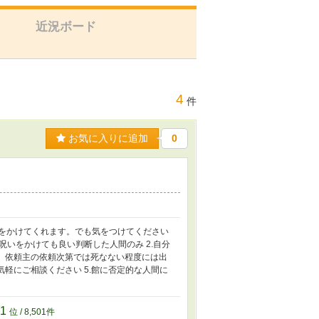
近況ボード
4
件
お気に入りに追加
0
いをかけてくれます。でも気をつけてください
呪いをかけても良い判断した人間のみ 2.自分
が、依頼主の依頼次第では死なない程度には出
気軽にご相談ください 5.館に否定的な人間に
01
位 / 8,501件