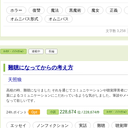
ホラー
復讐
魔法
黒魔術
魔女
正義
オムニバス形式
オムニバス
文字数 3,258
ｴｯｾｲ・ﾉﾝﾌｨｸｼｮﾝ
連載中
長編
難聴になってからの考え方
天照狼
高校の時、難聴になりました それを通じてコミュニケーションや聴覚障害者に
葉によるコミュニケーションにこだわっているような気がしました。筆談やメ
なって欲しいです。
228,674
0pt
24h.ポイント
小説
位 / 228,674件
ｴｯｾｲ・ﾉﾝﾌｨｸｼｮﾝ
エッセイ
ノンフィクション
実話
難聴
聴覚障