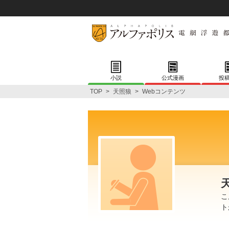
小説
公式漫画
投
TOP
>
天照狼
>
Webコンテンツ
こ
ト