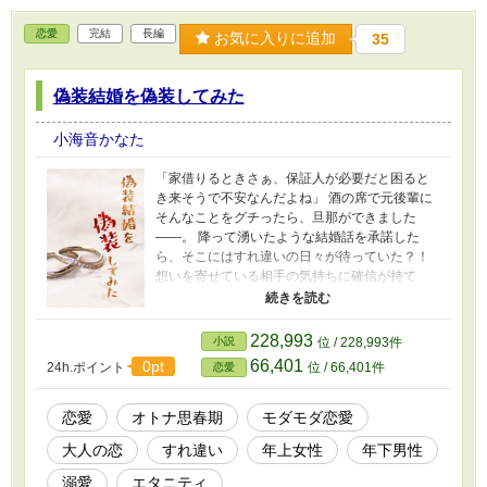
恋愛
完結
長編
お気に入りに追加
35
偽装結婚を偽装してみた
小海音かなた
「家借りるときさぁ、保証人が必要だと困ると
き来そうで不安なんだよね」 酒の席で元後輩に
そんなことをグチったら、旦那ができました
――。 降って湧いたような結婚話を承諾した
ら、そこにはすれ違いの日々が待っていた？！
想いを寄せている相手の気持ちに確信が持て
ず、“偽装”を“偽装している”夫婦のモダモダ遠回
り生活。 苦くてしょっぱくて甘酸っぱい、オト
ナ思春期ラブストーリー第２弾。 ※毎日19時、
228,993
小説
位 / 228,993件
20時、21時に一話ずつ公開していきます。
66,401
0pt
24h.ポイント
位 / 66,401件
恋愛
恋愛
オトナ思春期
モダモダ恋愛
大人の恋
すれ違い
年上女性
年下男性
溺愛
エタニティ