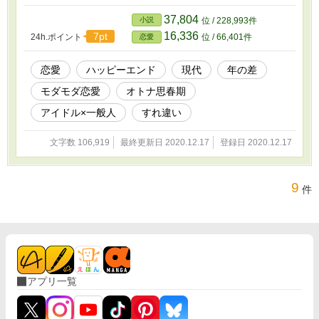
ありきたりなシチュエーションにもかかわら
ず、まったく異なる二人の立場のせいで波乱含
37,804
小説
位 / 228,993件
みな恋愛模様をもたらしていく――。
16,336
7pt
24h.ポイント
位 / 66,401件
恋愛
恋愛
ハッピーエンド
現代
年の差
モダモダ恋愛
オトナ思春期
アイドル×一般人
すれ違い
文字数 106,919
最終更新日 2020.12.17
登録日 2020.12.17
9
件
アプリ一覧