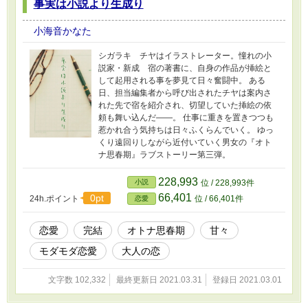
事実は小説より生成り
小海音かなた
シガラキ チヤはイラストレーター。憧れの小
説家・新成 宿の著書に、自身の作品が挿絵と
して起用される事を夢見て日々奮闘中。 ある
日、担当編集者から呼び出されたチヤは案内さ
れた先で宿を紹介され、切望していた挿絵の依
頼も舞い込んだ――。 仕事に重きを置きつつも
惹かれ合う気持ちは日々ふくらんでいく。 ゆっ
くり遠回りしながら近付いていく男女の『オト
ナ思春期』ラブストーリー第三弾。
228,993
小説
位 / 228,993件
66,401
0pt
24h.ポイント
位 / 66,401件
恋愛
恋愛
完結
オトナ思春期
甘々
モダモダ恋愛
大人の恋
文字数 102,332
最終更新日 2021.03.31
登録日 2021.03.01