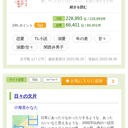
接していたひとはだったが、呂色に恋をする同
級生や先輩に牽制されながら、少しずつ距離を
縮めていく。 ある日、ふたりで出かけた外出先
で豪雨に見舞われた。雨宿りしたホテルで、ひ
228,993
小説
位 / 228,993件
とははうっかりエッチな映像を見てしまい
66,401
0pt
24h.ポイント
位 / 66,401件
恋愛
――？！ 見目麗しい大学寮の管理人】×【恋愛に
奥手な女子大生】の、ハラハラどきどきラブス
トーリー。 ※この作品はTL（ティーンズラブ）
恋愛
TL小説
溺愛
年の差
甘々
です。朝チュンではないので、お読みの際は自
溺愛/甘々
関西弁男子
己責任でお願いいたします。 ※ラブシーンが含
まれるch.にはタイトルに☆印をつけています。
※エブリスタ、ピクシブにも同一の作品を投稿
文字数 117,176
最終更新日 2025.08.26
登録日 2025.08.26
しています。 ※予告なく削除される場合がござ
います。あらかじめご了承ください。
ライト文芸
完結
ｼｮｰﾄｼｮｰﾄ
お気に入りに追加
2
日々の欠片
小海音かなた
日常にあったりなかったりするような、あった
らいいなと思えるような、2000字以内の一話完
結ショートストーリー集。 ※一部、過去に公開