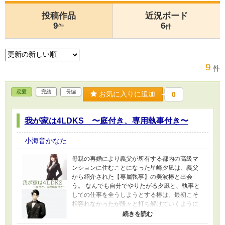
投稿作品
近況ボード
9
6
件
件
9
件
恋愛
完結
長編
お気に入りに追加
0
我が家は4LDKS 〜庭付き、専用執事付き〜
小海音かなた
母親の再婚により義父が所有する都内の高級マ
ンションに住むことになった星崎夕凪は、義父
から紹介された【専属執事】の美波椿と出会
う。 なんでも自分でやりたがる夕凪と、執事と
しての仕事を全うしようとする椿は、最初こそ
相容れなかったが段々と打ち解けていくように
なる。 椿との距離が縮まることを望む夕凪だ
が、椿は執事としての立場を最優先する。そん