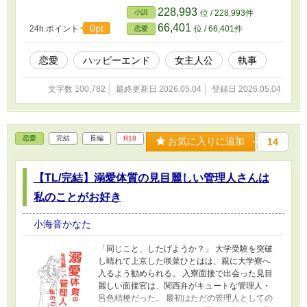
な中、夕凪の職場の先輩である三谷風弥が夕凪
228,993
小説
位 / 228,993件
に急接近してきた。 椿のことを誰にも教えてい
66,401
0pt
24h.ポイント
位 / 66,401件
恋愛
ない夕凪は、風弥の誘いが断れずに度々同じ時
間を過ごすことになる。 椿との時間が減ったこ
とにより、椿と夕凪の間に心のすれ違いが生ま
恋愛
ハッピーエンド
女主人公
執事
れてしまい、ふたりの間に不穏な空気が流れて
しまう。 椿と風弥の間で、夕凪はどういう行動
文字数 100,782
最終更新日 2026.05.04
登録日 2026.05.04
をとればいいのか悩んでしまい……。 一筋縄で
はいかない【お嬢様】×ただ従順なだけではない
【執事】の緩やかラブストーリー。
恋愛
完結
長編
R18
お気に入りに追加
14
【TL/完結】溺愛体質の見目麗しい管理人さんは
私のことがお好き
小海音かなた
「同じこと、したげようか？」 大学受験を突破
し晴れて上京した咲菜ひとはは、親に大学寮へ
入るよう勧められる。 入寮面接で出会った見目
麗しい面接官は、関西弁がキュートな管理人・
呂色桔梗だった。 最初はただの管理人としての