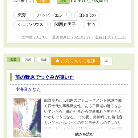
66,401
0pt
24h.ポイント
位 / 66,401件
恋愛
恋愛
ハッピーエンド
ほのぼの
シェアハウス
関西弁男子
甘々
文字数 201,766
最終更新日 2021.01.29
登録日 2020.11.21
恋愛
完結
長編
お気に入りに追加
4
前の野原でつぐみが鳴いた
小海音かなた
鶫野鹿乃江は都内のアミューズメント施設で働
く四十代の事務職女性。ある日職場の近くを歩
いていたら、曲がり角から突然現れた男性とぶ
つかりそうになる。 その夜、突然鳴った着信音
をたどったらバッグの中に自分のものではない
スマートフォン入っていて――？！ 『ほんの些
細な偶然から始まるラブストーリー』。そんな