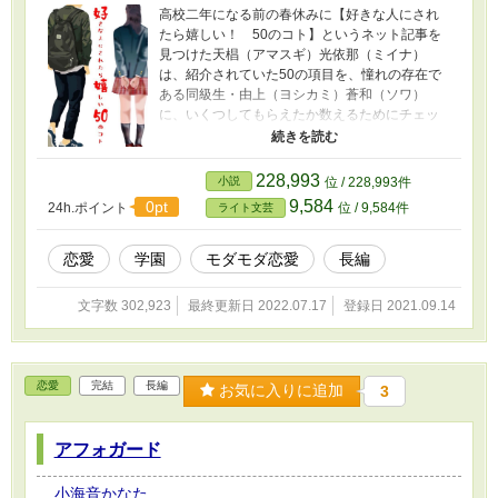
高校二年になる前の春休みに【好きな人にされ
たら嬉しい！ 50のコト】というネット記事を
見つけた天椙（アマスギ）光依那（ミイナ）
は、紹介されていた50の項目を、憧れの存在で
ある同級生・由上（ヨシカミ）蒼和（ソワ）
に、いくつしてもらえたか数えるためにチェッ
クリストを作った。 しかし、完了項目が増えて
いくうちに蒼和にされたから嬉しいのか、完了
項目が増えるから嬉しいのか、わからなくなっ
228,993
小説
位 / 228,993件
てしまう。 光依那は本心に気づくことができる
9,584
0pt
24h.ポイント
位 / 9,584件
ライト文芸
のか――。
恋愛
学園
モダモダ恋愛
長編
文字数 302,923
最終更新日 2022.07.17
登録日 2021.09.14
恋愛
完結
長編
お気に入りに追加
3
アフォガード
小海音かなた