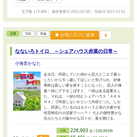
文字数 173,888
最終更新日 2021.02.09
登録日 2021.01.01
恋愛
完結
長編
お気に入りに追加
6
なないろトイロ ～シェアハウス赤菜の日常～
小海音かなた
ある日、同居していた姉から恋人と二人で暮ら
したいから引っ越してほしいと告げられ、紗倉
華鈴は新しい家を探すことになった。 恋人の塚
森一緑にグチをこぼすと、一緑はある提案をし
た。それは、一緑が住むシェアハウス『ＡＫＡ
ＮＡ』で同居しないかという内容だった。しか
し、同居しているのはセクハラ上等の大家や女
性恐怖症の小説家で――？！ 七人の個性豊かな
住人たちとの賑やかな日々が、幕を開ける。
228,993
小説
位 / 228,993件