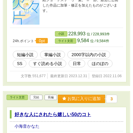
した作品に加筆・修正を加えたものがございま
す。
228,993
小説
位 / 228,993件
9,584
0pt
24h.ポイント
位 / 9,584件
ライト文芸
短編小説
掌編小説
2000字以内の小説
SS
すぐ読める小説
日常
ほのぼの
文字数 551,677
最終更新日 2023.12.31
登録日 2022.11.06
ライト文芸
完結
長編
お気に入りに追加
3
好きな人にされたら嬉しい50のコト
小海音かなた