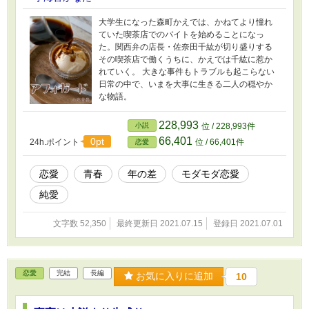
大学生になった森町かえでは、かねてより憧れ
ていた喫茶店でのバイトを始めることになっ
た。関西弁の店長・佐奈田千紘が切り盛りする
その喫茶店で働くうちに、かえでは千紘に惹か
れていく。 大きな事件もトラブルも起こらない
日常の中で、いまを大事に生きる二人の穏やか
な物語。
228,993
小説
位 / 228,993件
66,401
0pt
24h.ポイント
位 / 66,401件
恋愛
恋愛
青春
年の差
モダモダ恋愛
純愛
文字数 52,350
最終更新日 2021.07.15
登録日 2021.07.01
恋愛
完結
長編
お気に入りに追加
10