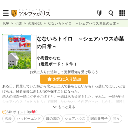
TOP
>
小説
>
恋愛小説
>
なないろトイロ ～シェアハウス赤菜の日常～
恋愛
完結
長編
なないろトイロ ～シェアハウス赤菜
の日常～
小海音かなた
（近況ボード：
6 件
）
お気に入りに追加して更新通知を受け取ろう
お気に入り追加
ある日、同居していた姉から恋人と二人で暮らしたいから引っ越してほしいと告
げられ、紗倉華鈴は新しい家を探すことになった。
恋人の塚森一緑にグチをこぼすと、一緑はある提案をした。それは、一緑が住む
シェアハウス『ＡＫＡＮＡ』で同居しないかという内容だった。しかし、同居し
ているのはセクハラ上等の大家や女性恐怖症の小説家で――？！
七人の個性豊かな住人たちとの賑やかな日々が、幕を開ける。
24h.ポイント
0pt
0
恋愛
ハッピーエンド
ほのぼの
シェアハウス
関西弁男子
甘々
小説
228,589 位 / 228,589 件