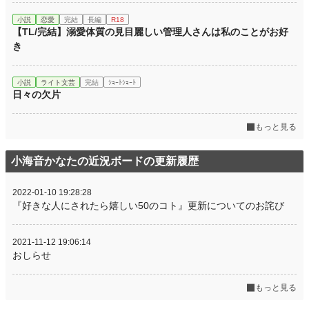
小説
恋愛
完結
長編
R18
【TL/完結】溺愛体質の見目麗しい管理人さんは私のことがお好
き
小説
ライト文芸
完結
ｼｮｰﾄｼｮｰﾄ
日々の欠片
もっと見る
小海音かなたの近況ボードの更新履歴
2022-01-10 19:28:28
『好きな人にされたら嬉しい50のコト』更新についてのお詫び
2021-11-12 19:06:14
おしらせ
もっと見る