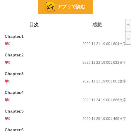
アプリで読む
恋愛
66,314 位 / 66,314 件
お気に入り
6
目次
感想
24h.ポイント
0 pt
Chapter.1
文字数
201,766
0
2020.11.21 19:00
1,804文字
更新日時
2021.01.29 19:00
Chapter.2
初回公開日時
2020.11.21 19:00
0
2020.11.22 19:00
1,622文字
初回完結日時
2021.01.29 19:07
Chapter.3
週間ポイント
7 pt (78,785 位)
0
2020.11.23 19:00
1,861文字
月間ポイント
7 pt (116,421 位)
Chapter.4
年間ポイント
112 pt (138,758 位)
0
2020.11.24 19:00
1,886文字
累計ポイント
19,466 pt (71,974 位)
Chapter.5
0
2020.11.25 19:00
1,465文字
Chapter.6