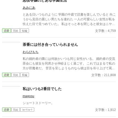
悪役令嬢のとある学園生活
人で反撃の証拠集めを開始する。 彼女が助力を求めたのは、社
あみにあ
交界から距離を置き、冷徹と噂される辺境伯アレクシス。彼は、
イザラの持つ鋼のような意志と冷静な知性を見抜き、彼女の非公
とある日いつものように 学園の中庭で読書を楽しんでいると 向こ
式な協力者となる。 しかし、そんな彼女を待っていたのは「辺
うから見目の麗しい男たちを連れた 一人の可愛らしい女性が私を
境伯と不貞を働いている」という、さらに悪質な濡れ衣だった―
怯えた目で見つめていた。 私はそっと本を閉じると彼女はニヤリ
―
と笑みを浮かべると私の方へ近づいてくる……。 ヤンデレ王子×
文字数：4,759
恋愛
完結
短編
溺愛にホラーを混ぜてみました。 短編ですので気軽に読んでみて
ください。
茶番には付き合っていられません
わらびもち
私の婚約者の隣には何故かいつも同じ女性がいる。 婚約者の交流
茶会にも彼女を同席させ仲睦まじく過ごす。 これではまるで私の
方が邪魔者だ。 苦言を呈しようものなら彼は目を吊り上げて罵倒
する。 どうして婚約者同士の交流にわざわざ部外者を連れてくる
文字数：211,808
恋愛
完結
長編
のか。 彼が何をしたいのかさっぱり分からない。 もうこんな茶番
に付き合っていられない。 そんなにその女性を傍に置きたいのな
ら好きにすればいいわ。
私はいつも2番目でした
magosu
ショートストーリー。
文字数：1,912
恋愛
完結
ｼｮｰﾄｼｮｰﾄ