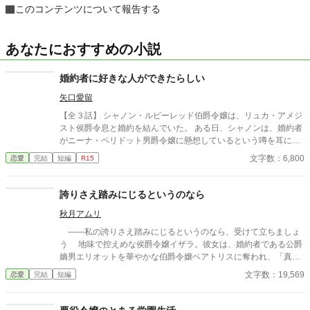
このコンテンツについて報告する
あなたにおすすめの小説
婚約者に好きな人ができたらしい
矢口愛留
【全３話】 シャノン・ルビーレッド伯爵令嬢は、リュカ・アメジ
スト侯爵令息と婚約を結んでいた。 ある日、シャノンは、婚約者
がニーナ・ペリドット男爵令嬢に懸想しているという噂を耳にす
る。 シャノンは断罪を回避するため、リュカとの婚約を円満に解
文字数：6,800
恋愛
完結
短編
R15
消しようとするが――。 ※ エブリスタに習作として掲載したもの
を改稿した作品です。 ※ 小説家になろうにも掲載しています。
誇りさえ踏みにじるというのなら
秋月アムリ
――私の誇りさえ踏みにじるというのなら、受けて立ちましょ
う 地味で控えめな侯爵令嬢イザラ。彼女は、婚約者である公爵
嫡男エリオットを華やかな伯爵令嬢ベアトリスに奪われ、「真実
の愛」を見つけたという身勝手な理由で一方的に婚約破棄を突き
文字数：19,569
恋愛
完結
短編
つけられる。 ベアトリスからは地味で退屈な女と公然と蔑ま
れ、尊厳を踏みにじられたイザラ。 だが、彼女は涙を見せず、
侯爵家の誇りを守るため不当な破棄を断固として拒否。たった一