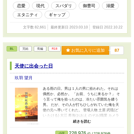
タイプ。恋愛経験がないわけではありませ
恋愛
現代
スパダリ
御曹司
溺愛
ん！ ただちょっと最近ご無沙汰なだけ。 こ
エタニティ
ギャップ
んな軽いノリのラブコメです。Ｒシーンには＊
マークがついています。 初出はエブリスタ
(2022.9.11〜10.22) ベリーズカフェにも転載し
文字数 82,661
最終更新日 2023.03.10
登録日 2022.10.22
ています。 番外編『酸いも甘いも』2023.2.11
開始。
BL
完結
長編
R18
お気に入りに追加
87
天使に出会った日
玖羽 望月
ある雨の日。男は１人の男に拾われた。それは
偶然か、必然か。 「お前、うちに来るか？」 そ
う言って俺を拾ったのは、冷たい雰囲気を纏う
男。 だが、その人が打ちひしがれていた俺を天
使の元へ導いてくれた。 登場人物 土居 武琉(ど
い たける) 大江 希海(おおえ のぞみ)職業 カメラ
マン 橋本 香緒(はしもと かお)職業 モデル 三条
響(さんじょう ひびき)職業 俳優 初出はエブリ
スタ様にて。 本編 2019.10.5〜2020.3.31 それ
228,976
小説
位 / 228,976件