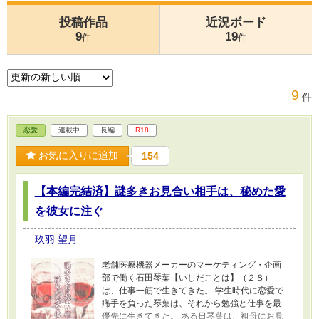
投稿作品
近況ボード
9
19
件
件
9
件
恋愛
連載中
長編
R18
お気に入りに追加
154
【本編完結済】謎多きお見合い相手は、秘めた愛
を彼女に注ぐ
玖羽 望月
老舗医療機器メーカーのマーケティング・企画
部で働く石田琴葉【いしだことは】（２８）
は、仕事一筋で生きてきた。 学生時代に恋愛で
痛手を負った琴葉は、それから勉強と仕事を最
優先に生きてきた。 ある日琴葉は、祖母にお見