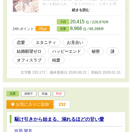
合いを勧められ、「会うだけなら」と渋々お見
合いに臨んだ。 そこに現れたのは眉目秀麗とい
う言葉が似合う榛名智臣【はるなともおみ】
（３３）だった。 智臣は琴葉の仕事や業界に精
20,415
小説
位 / 228,976件
通していて、思いの外話しは弾む。ただ自身の
8,968
35pt
24h.ポイント
位 / 66,398件
恋愛
ことは多くを語らず、会話の端々に謎を残して
お見合いは終わった。 その後何も連絡はなく、
気になりながらも目の前の仕事に全力を尽くす
恋愛
エタニティ
お見合い
琴葉。 やがて迎えた、上層部の集う重要会議。
結婚願望ゼロ
ハッピーエンド
秘密
謎
緊張感の中、突如発表されたのはマーケティン
グ・企画部長の異動と、新たな部長の着任だっ
オフィスラブ
純愛
た。 そこに現れた新部長は―― 第19回恋愛小説
大賞にて奨励賞をいただきました。ありがとう
文字数 155,172
最終更新日 2026.06.22
登録日 2026.01.31
ございます。
恋愛
連載中
長編
R18
お気に入りに追加
232
駆け引きから始まる、溺れるほどの甘い愛
玖羽 望月