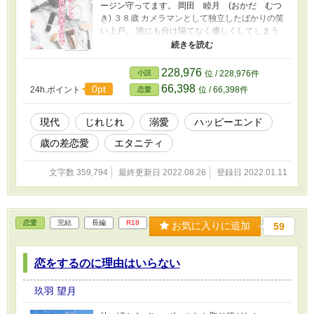
ージン守ってます。 岡田 睦月 (おかだ むつ
き) ３８歳 カメラマンとして独立したばかりの笑
い上戸。 誰にも分け隔てなく優しくしてしまう
ためフラれてしまう男。 拗らせ女子のジレジレ
年の差ラブ……？に見せかけたジェットコース
ターラブ。 ヒロインとヒーローの相互視点で
228,976
小説
位 / 228,976件
す。 Ｒ１８シーンのあるページは*が付きます。
66,398
0pt
24h.ポイント
位 / 66,398件
恋愛
更新は毎日２１時。 初出はエブリスタ様にて。
本編 2020.11.1〜2021.11.18 完結済 多少
の加筆修正はしていますが、話は変わっており
現代
じれじれ
溺愛
ハッピーエンド
ません。 関連作品 (読んでいただくとより楽しん
歳の差恋愛
エタニティ
でいただけるかと) 「One night stand after〜俺
様カメラマンは私を捉えて離さない〜」恋愛
R18 「天使に出会った日」ＢＬ R15
文字数 359,794
最終更新日 2022.08.26
登録日 2022.01.11
恋愛
完結
長編
R18
お気に入りに追加
59
恋をするのに理由はいらない
玖羽 望月