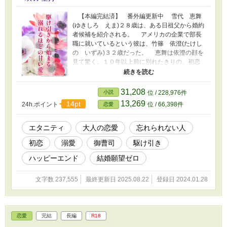
【本編完結済】 番外編更新中 雪代 恵舞
(ゆきしろ えま)２８歳は、ある日祖父から婚約
者候補を紹介される。 アメリカの企業で部長
職に就いているという彼は、竹篠 依澄(たけし
の いずみ)３２歳だった。 恵舞は依澄の顔を
見て驚く。１０年以上前に別れたきりの、初恋
の人にそっくりだったからだ。けれど名前すら
違う別人。 戸惑いながらも、祖父の顔を立て
るためお試し交際からスタートという条件で受
31,208
小説
位 / 228,976件
け入れる恵舞。結婚願望などなく、そのうち断
13,269
14pt
24h.ポイント
位 / 66,398件
恋愛
るつもりだった。 一方依澄は、早く婚約者と
して受け入れてもらいたいと、まずお互いを知
るために簡単なゲームをしようと言い出す。
エタニティ
大人の恋愛
忘れられない人
「俺が勝ったら唇をもらおうか」 ――この駆
初恋
溺愛
御曹司
駆け引き
け引きの勝者はどちら？ ＊付きはＲ描写ありで
す。 本編完結済 番外編掲載中です。 エブリスタ
ハッピーエンド
結婚願望ゼロ
にも投稿しています。
文字数 237,555
最終更新日 2025.08.22
登録日 2024.01.28
恋愛
完結
長編
R18