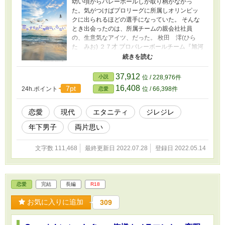
幼い頃からバレーボールしか取り柄がなかっ
た。気がつけばプロリーグに所属しオリンピッ
クに出られるほどの選手になっていた。 そんな
とき出会ったのは、所属チームの親会社社員
の、生意気なアイツ、だった。 枚田 澪(ひら
た みお) ２７才 プロバレーボールチーム『旭河
ソレイユ』所属。セッター。 朝木 一矢(あさ
ぎ いちや) ２６才 株式会社旭河 広報部所属
「貧乏大家族の私が御曹司と偽装結婚⁈」に出て
37,912
小説
位 / 228,976件
くる２人の、出会いとその後のお話です。 実在
16,408
7pt
24h.ポイント
位 / 66,398件
恋愛
の競技が出てきますが、団体、試合内容、仕事
内容、企業など全て架空のものです。 初出はエ
ブリスタにて。 表紙は「かんたん表紙メーカ
恋愛
現代
エタニティ
ジレジレ
ー」様で作成しました。
年下男子
両片思い
文字数 111,468
最終更新日 2022.07.28
登録日 2022.05.14
恋愛
完結
長編
R18
お気に入りに追加
309