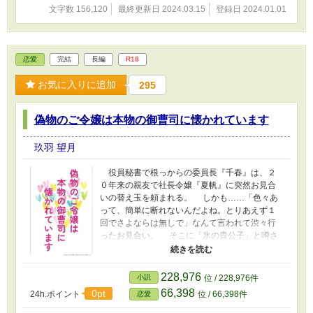
文字数 156,120
最終更新日 2024.03.15
登録日 2024.01.01
士として働く。 ☆阿佐永 大智《あさなが だ
いち》(27) 選択肢が限られたなか、しかたなく
弁護士となった。 ※年齢は開始時点 【作中に登
場する場所や企業は創作上のものです。また、
恋愛
完結
長編
R18
職業について実際と異なる部分があるかと思い
ます。全て作者の拙い想像の範囲です。ご了承
お気に入りに追加
295
ください】 他サイトにも掲載しています。
偽物のご令嬢は本物の御曹司に懐かれています
玖羽 望月
役員秘書で根っからの委員長『千春』は、２
０年来の親友で社長令嬢『夏帆』に突然お見合
いの替え玉を頼まれる。 しかも……「色々あ
って、簡単に断れないんだよね。とりあえず１
回でさよならは無しで」なんて言われて渋々行
ったお見合い。 そこに「氷の貴公子」と噂さ
れる無口なイケメン『倉木』が現れた。 「また
会えますよね？ 次はいつ会えますか？ 会っ
てくれますよね？」 ちょっと待って！ 突然
228,976
小説
位 / 228,976件
子犬みたいにならないで！ ……って、子犬は
66,398
0pt
24h.ポイント
位 / 66,398件
恋愛
狼にもなるんですか⁈ 安 千春(やす ちはる) ２
７歳 役員秘書をしている根っからの学級委員