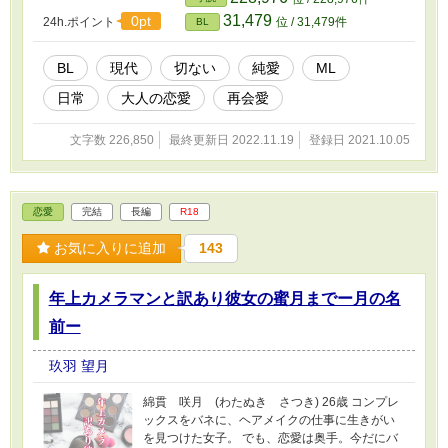
なりに古い作品なので、加筆修正しておりま
31,479
0pt
24h.ポイント
位 / 31,479件
BL
す。 エブリスタ様のほうでは、番外編やＳＳも
公開済。 (2022.11月〜ほぼ転載しています) ほ
とんどの話にＲシーンはありませんが、一部に
BL
現代
切ない
純愛
ML
入るためレーティングをＲ１８に変更しまし
日常
大人の恋愛
再会愛
た。 関連作品 「One night stand after〜俺様カ
メラマンは私を捉えて離さない〜」 「【R-18】
月の名前〜年上カメラマンと訳あり彼女の蜜月
文字数 226,850
最終更新日 2022.11.19
登録日 2021.10.05
まで〜」 同じ登場人物が出てきます。
恋愛
完結
長編
R18
お気に入りに追加
143
年上カメラマンと訳あり彼女の蜜月までー月の名
前ー
玖羽 望月
綿貫 咲月 (わたぬき さつき) 26歳 コンプレ
ックスをバネに、ヘアメイクの仕事に生きがい
を見つけた女子。 でも、恋愛は奥手。今だにバ