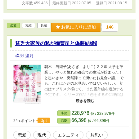
文字数 459,436
最終更新日 2022.07.05
登録日 2021.08.15
年上カメラマンと訳あり彼女の蜜月まで〜」
「天使に出会った日」
恋愛
完結
長編
お気に入りに追加
146
貧乏大家族の私が御曹司と偽装結婚⁈
玖羽 望月
朝木 与織子(あさぎ よりこ) ２２歳 大学を卒
業し、やっと憧れの都会での生活が始まった！
と思いきや、突然降って湧いたお見合い話。 で
も、これはただのお見合いではないらしい。 初
出はエブリスタ様にて。 また番外編を追加する
予定です。 シリーズ作品「恋をするのに理由は
いらない」公開中です。 表紙は、「かんたん表
紙メーカー」様
https://sscard.monokakitools.net/covermaker.htm
228,976
小説
位 / 228,976件
lで作成しました。
66,398
0pt
24h.ポイント
位 / 66,398件
恋愛
恋愛
現代
エタニティ
片思い