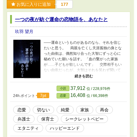
お気に入りに追加
177
一つの夜が紡ぐ運命の恋物語を、あなたと
玖羽 望月
――運命というものがあるのなら、それを信じ
たいと思う。 両親を亡くし天涯孤独の身とな
った由依は、偶然知り合った大智にずっと心に
秘めていた願いを話す。 「血の繋がった家族
が……子どもが欲しいんです」 交際相手もい
ない由依だったが、大智はそれを笑わず聞いて
くれた。 ――そして、 「僕では……駄目か
な？ 君の子どもの父に……」 思ってもみな
い申し出を戸惑いながら受ける由依。 優しく
37,912
小説
位 / 228,976件
甘い夢のような一夜は幕を開ける。 「約束、し
16,408
7pt
24h.ポイント
位 / 66,398件
恋愛
て……。僕の前から消えないって……」 会っ
たばかりなのに切なげに大智に懇願される由
依。けれど由依は、はなからその約束を守るつ
恋愛
切ない
純愛
家族
再会
もりはなかった。 ――それから数年後。由依は
弁護士
保育士
シークレットベビー
大智と再会する。 大智に優しかったあの日の
面影はなく、冷血弁護士と呼ばれていた。そし
エタニティ
ハッピーエンド
て由依の生活も一変していた。 ☆瀬奈 由依
《せな ゆい》(26) 幼い頃から憧れていた保育