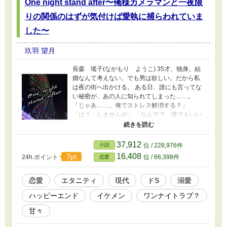
One night stand after〜俺様カメラマンと一夜限
りの関係のはずが気付けば愛執に捕らわれていま
した〜
玖羽 望月
長森 瑤子(ながもり ようこ) 35才、独身。結
婚なんて考えない。でも男は欲しい。だから私
は夜の街へ出かける。 ある日、誰にも言ってな
い秘密が、あの人に知られてしまった……。
「じゃあ……。俺でストレス解消する？」
「は？ しませんが」 「なんで？ 誰でもいい
んだろ？」 誰でもいいわけじゃなかった。 後腐
れのない人しか相手にしなかったのに、私はあ
の人の誘いに惑わされた。 そしてあの人は、可
37,912
小説
位 / 228,976件
愛げがないと言いながら私を抱いた。 その先に
16,408
7pt
24h.ポイント
位 / 66,398件
恋愛
あったものは……。 ヒロインとヒーローの相互
視点です。 Ｒ１８シーンのあるページは*が付き
ます。 初出はエブリスタ様にて。 本編
恋愛
エタニティ
現代
ドS
溺愛
2020.4.1〜2021.3.20 番外編 2021.4.24〜
ハッピーエンド
イケメン
ワンナイトラブ？
2021.5.9 多少の加筆修正はしていますが、話は
変わっておりません。 ムーンライトノベルズと
甘々
同タイトルに変更しました。 関連作品(この作品
の登場人物が出てきます) 「【R-18】月の名前〜