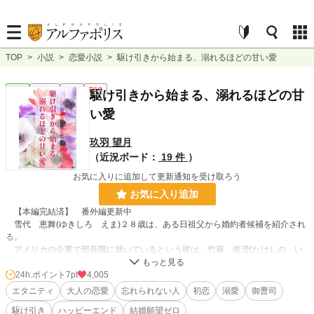
TOP
>
小説
>
恋愛小説
>
駆け引きから始まる、溺れるほどの甘い愛
恋愛
連載中
長編
R18
駆け引きから始まる、溺れるほどの甘
い愛
玖羽 望月
（近況ボード：
19 件
）
お気に入りに追加して更新通知を受け取ろう
お気に入り追加
【本編完結済】 番外編更新中
雪代 恵舞(ゆきしろ えま)２８歳は、ある日祖父から婚約者候補を紹介され
る。
アメリカの企業で部長職に就いているという彼は、竹篠 依澄(たけしの い
ずみ)３２歳だった。
恵舞は依澄の顔を見て驚く。１０年以上前に別れたきりの、初恋の人にそっく
24h.ポイント
7pt
4,005
りだったからだ。けれど名前すら違う別人。
エタニティ
大人の恋愛
忘れられない人
初恋
溺愛
御曹司
戸惑いながらも、祖父の顔を立てるためお試し交際からスタートという条件で
駆け引き
ハッピーエンド
結婚願望ゼロ
受け入れる恵舞。結婚願望などなく、そのうち断るつもりだった。