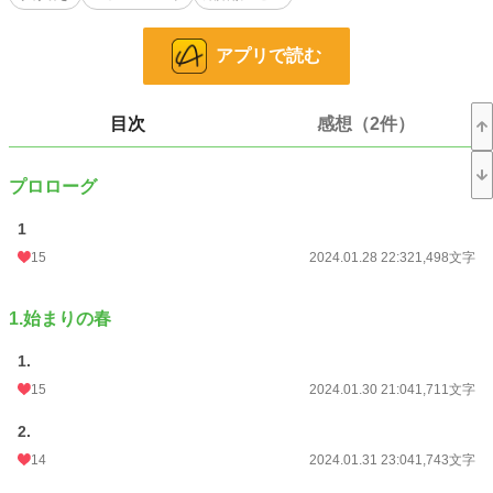
一方依澄は、早く婚約者として受け入れてもらいたいと、まずお互いを知るた
めに簡単なゲームをしようと言い出す。
アプリで読む
「俺が勝ったら唇をもらおうか」
――この駆け引きの勝者はどちら？
目次
感想（2件）
＊付きはＲ描写ありです。
プロローグ
本編完結済
番外編掲載中です。
1
エブリスタにも投稿しています。
15
2024.01.28 22:32
1,498文字
小説
37,189 位 / 228,623 件
1.始まりの春
恋愛
16,274 位 / 66,323 件
1.
お気に入り
232
15
2024.01.30 21:04
1,711文字
24h.ポイント
7 pt
2.
文字数
237,555
14
2024.01.31 23:04
1,743文字