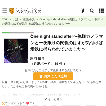
TOP
>
小説
>
恋愛小説
>
One night stand after〜俺様カメラマンと一夜限り
の関係のはずが気付けば愛執に捕らわれていました〜
恋愛
完結
長編
R18
One night stand after〜俺様カメラマ
ンと一夜限りの関係のはずが気付けば
愛執に捕らわれていました〜
玖羽 望月
（近況ボード：
19 件
）
お気に入りに追加して更新通知を受け取ろう
お気に入り追加
長森 瑤子(ながもり ようこ) 35才、独身。結婚なんて考えない。でも男は欲
しい。だから私は夜の街へ出かける。
ある日、誰にも言ってない秘密が、あの人に知られてしまった……。
24h.ポイント
7pt
712