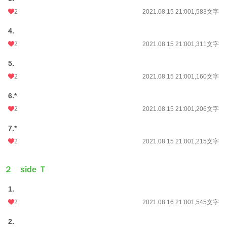
2
2021.08.15 21:00
1,583文字
関連作品(この作品の登場人物が出てきます)
「【R-18】月の名前〜年上カメラマンと訳あり彼女の蜜月まで〜」
4.
「天使に出会った日」
2
2021.08.15 21:00
1,311文字
小説
5.
38,133 位 / 228,850 件
2
2021.08.15 21:00
1,160文字
恋愛
16,582 位 / 66,375 件
6.*
お気に入り
309
2
2021.08.15 21:00
1,206文字
24h.ポイント
7 pt
7.*
文字数
459,436
2
2021.08.15 21:00
1,215文字
更新日時
2022.07.05 22:00
２ side Ｔ
初回公開日時
2021.08.15 21:00
初回完結日時
2021.09.30 21:01
1.
2
2021.08.16 21:00
1,545文字
週間ポイント
217 pt (23,775 位)
2.
月間ポイント
834 pt (26,727 位)