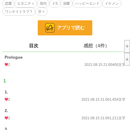
「じゃあ……。俺でストレス解消する？」
恋愛
エタニティ
現代
ドS
溺愛
ハッピーエンド
イケメン
ワンナイトラブ？
甘々
「は？ しませんが」
「なんで？ 誰でもいいんだろ？」
アプリで読む
誰でもいいわけじゃなかった。
後腐れのない人しか相手にしなかったのに、私はあの人の誘いに惑わされた。
目次
感想（4件）
そしてあの人は、可愛げがないと言いながら私を抱いた。
Prologue
その先にあったものは……。
2
2021.08.15 21:00
400文字
ヒロインとヒーローの相互視点です。
１
Ｒ１８シーンのあるページは*が付きます。
1.
2
2021.08.15 21:00
1,454文字
初出はエブリスタ様にて。
本編 2020.4.1〜2021.3.20
2.
番外編 2021.4.24〜2021.5.9
多少の加筆修正はしていますが、話は変わっておりません。
2
2021.08.15 21:00
1,211文字
ムーンライトノベルズと同タイトルに変更しました。
3.