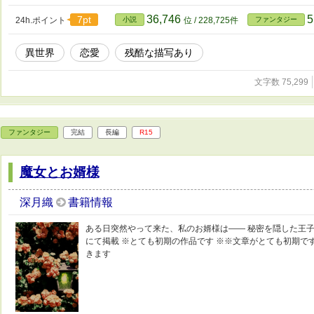
36,746
5
7pt
24h.ポイント
小説
位 / 228,725件
ファンタジー
異世界
恋愛
残酷な描写あり
文字数 75,299
ファンタジー
完結
長編
R15
魔女とお婿様
深月織
書籍情報
ある日突然やって来た、私のお婿様は―― 秘密を隠した王子と
にて掲載 ※とても初期の作品です ※※文章がとても初期で
きます