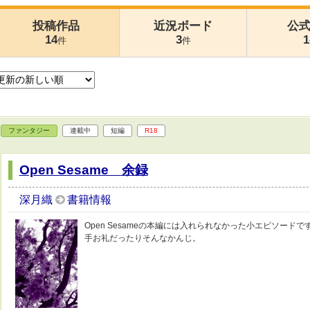
投稿作品
近況ボード
公
14
3
1
件
件
ファンタジー
連載中
短編
R18
Open Sesame 余録
深月織
書籍情報
Open Sesameの本編には入れられなかった小エピソード
手お礼だったりそんなかんじ。