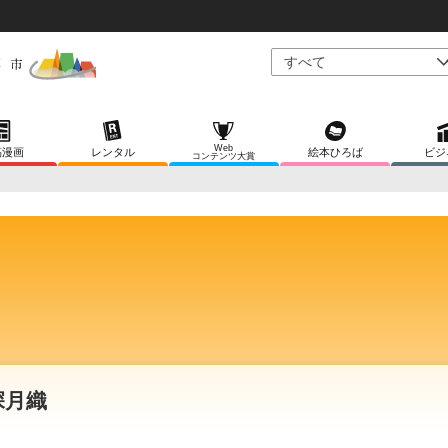
Web
稿漫画
レンタル
絵本ひろば
ビジ
コンテンツ大賞
深月織