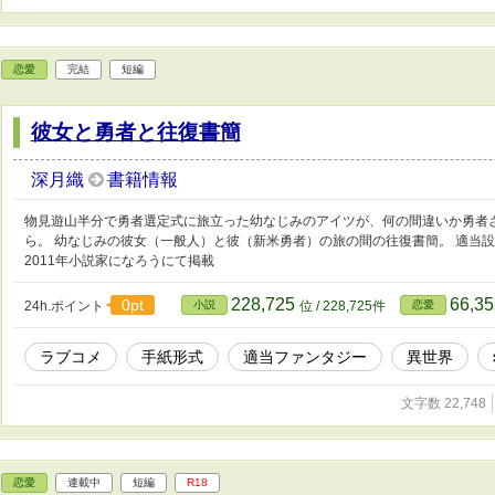
恋愛
完結
短編
彼女と勇者と往復書簡
深月織
書籍情報
物見遊山半分で勇者選定式に旅立った幼なじみのアイツが、何の間違いか勇者さ
ら。 幼なじみの彼女（一般人）と彼（新米勇者）の旅の間の往復書簡。 適当
2011年小説家になろうにて掲載
228,725
66,3
0pt
24h.ポイント
小説
位 / 228,725件
恋愛
ラブコメ
手紙形式
適当ファンタジー
異世界
文字数 22,748
恋愛
連載中
短編
R18