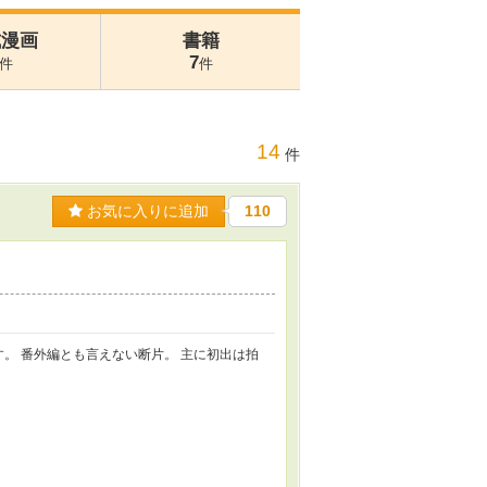
式漫画
書籍
7
件
件
14
件
お気に入りに追加
110
です。 番外編とも言えない断片。 主に初出は拍