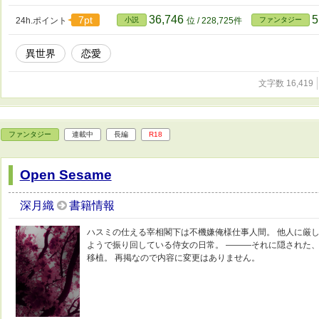
36,746
5
7pt
24h.ポイント
小説
位 / 228,725件
ファンタジー
異世界
恋愛
文字数 16,419
ファンタジー
連載中
長編
R18
Open Sesame
深月織
書籍情報
ハスミの仕える宰相閣下は不機嫌俺様仕事人間。 他人に厳
ようで振り回している侍女の日常。 ―――それに隠された、秘
移植。 再掲なので内容に変更はありません。