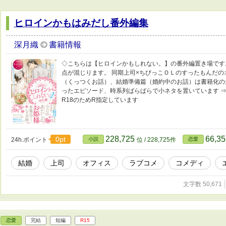
ヒロインかもはみだし番外編集
深月織
書籍情報
◇こちらは【ヒロインかもしれない。】の番外編置き場です
点が混じります。 同期上司×ちびっこＯＬのすったもんだのオ
（くっつくお話）、結婚準備篇（婚約中のお話）は書籍化の
ったエピソード、時系列ばらばらで小ネタを置いています 
R18のためR指定しています
228,725
66,3
0pt
24h.ポイント
小説
位 / 228,725件
恋愛
結婚
上司
オフィス
ラブコメ
コメディ
文字数 50,671
恋愛
完結
短編
R15