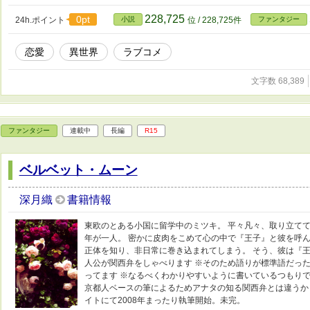
228,725
0pt
24h.ポイント
小説
位 / 228,725件
ファンタジー
恋愛
異世界
ラブコメ
文字数 68,389
ファンタジー
連載中
長編
R15
ベルベット・ムーン
深月織
書籍情報
東欧のとある小国に留学中のミツキ。 平々凡々、取り立て
年が一人。 密かに皮肉をこめて心の中で『王子』と彼を呼ん
正体を知り、非日常に巻き込まれてしまう。 そう、彼は『王
人公が関西弁をしゃべります ※そのため語りが標準語だっ
ってます ※なるべくわかりやすいように書いているつもりで
京都人ベースの筆によるためアナタの知る関西弁とは違うか
イトにて2008年まったり執筆開始。未完。