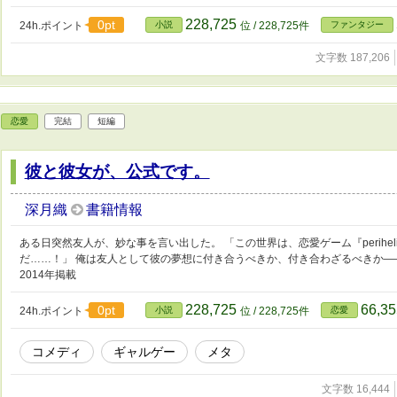
228,725
0pt
24h.ポイント
小説
位 / 228,725件
ファンタジー
文字数 187,206
恋愛
完結
短編
彼と彼女が、公式です。
深月織
書籍情報
ある日突然友人が、妙な事を言い出した。 「この世界は、恋愛ゲーム『perihe
だ……！」 俺は友人として彼の夢想に付き合うべきか、付き合わざるべきか―
2014年掲載
228,725
66,3
0pt
24h.ポイント
小説
位 / 228,725件
恋愛
コメディ
ギャルゲー
メタ
文字数 16,444