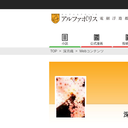
小説
公式漫画
投
TOP
>
深月織
>
Webコンテンツ