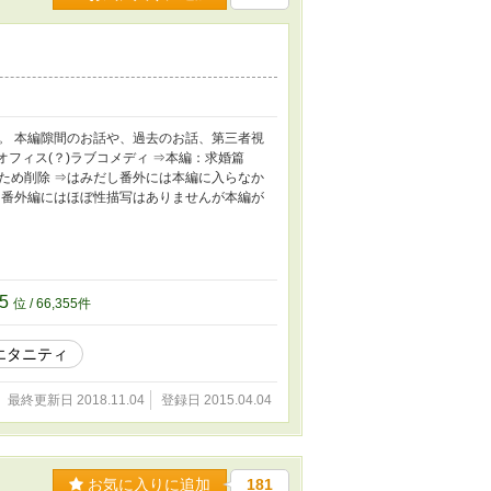
。 本編隙間のお話や、過去のお話、第三者視
フィス(？)ラブコメディ ⇒本編：求婚篇
ため削除 ⇒はみだし番外には本編に入らなか
⇒番外編にはほぼ性描写はありませんが本編が
55
位 / 66,355件
エタニティ
最終更新日 2018.11.04
登録日 2015.04.04
お気に入りに追加
181