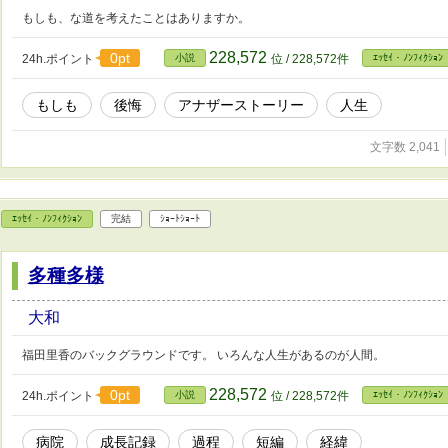
もしも、な道を考えたことはありますか。
228,572
0pt
24h.ポイント
小説
位 / 228,572件
ｴｯｾｲ・ﾉﾝﾌｨｸｼｮﾝ
もしも
後悔
アナザーストーリー
人生
文字数 2,041
ｴｯｾｲ・ﾉﾝﾌｨｸｼｮﾝ
完結
ｼｮｰﾄｼｮｰﾄ
多種多様
大和
福田里香のバックグラウンドです。 いろんな人生があるのが人間。
228,572
0pt
24h.ポイント
小説
位 / 228,572件
ｴｯｾｲ・ﾉﾝﾌｨｸｼｮﾝ
病院
成長記録
過程
短編
経緯