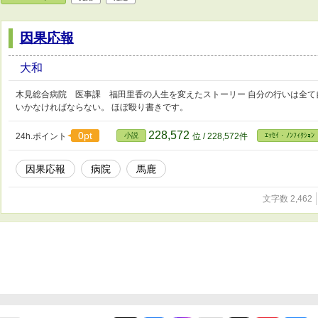
因果応報
大和
木見総合病院 医事課 福田里香の人生を変えたストーリー 自分の行いは全て自
いかなければならない。 ほぼ殴り書きです。
228,572
0pt
24h.ポイント
小説
位 / 228,572件
ｴｯｾｲ・ﾉﾝﾌｨｸｼｮﾝ
因果応報
病院
馬鹿
文字数 2,462