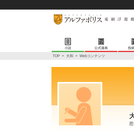
小説
公式漫画
投
TOP
>
大和
>
Webコンテンツ
思