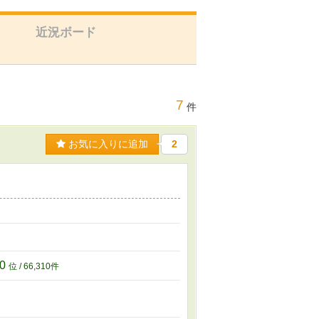
近況ボード
7
件
お気に入りに追加
2
10
位 / 66,310件