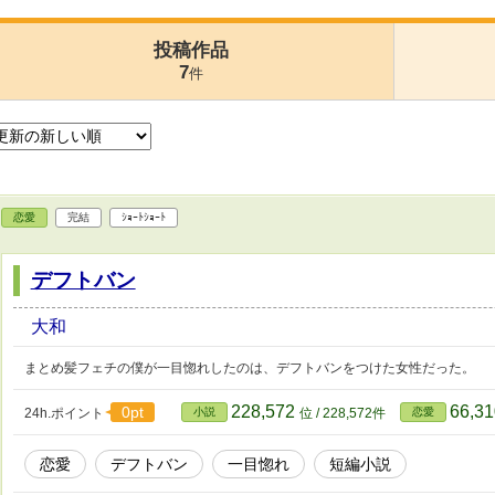
投稿作品
7
件
恋愛
完結
ｼｮｰﾄｼｮｰﾄ
デフトバン
大和
まとめ髪フェチの僕が一目惚れしたのは、デフトバンをつけた女性だった。
228,572
66,3
0pt
24h.ポイント
小説
位 / 228,572件
恋愛
恋愛
デフトバン
一目惚れ
短編小説