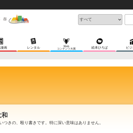
Web
稿漫画
レンタル
絵本ひろば
ビジ
コンテンツ大賞
大和
いつきの、殴り書きです。特に深い意味はありません。