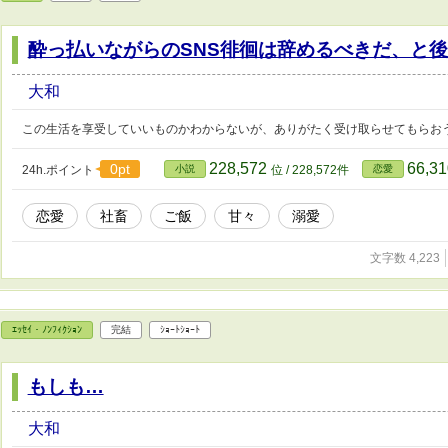
酔っ払いながらのSNS徘徊は辞めるべきだ、と
大和
この生活を享受していいものかわからないが、ありがたく受け取らせてもらお
228,572
66,3
0pt
24h.ポイント
小説
位 / 228,572件
恋愛
恋愛
社畜
ご飯
甘々
溺愛
文字数 4,223
ｴｯｾｲ・ﾉﾝﾌｨｸｼｮﾝ
完結
ｼｮｰﾄｼｮｰﾄ
もしも…
大和