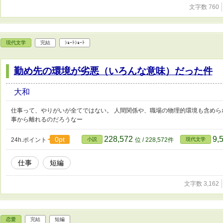
文字数 760
現代文学
完結
ｼｮｰﾄｼｮｰﾄ
勤め先の環境が劣悪（いろんな意味）だった件
大和
仕事って、やりがいが全てではない。 人間関係や、職場の物理的環境も含めら
事から離れるのだろうなー
228,572
9,
0pt
24h.ポイント
小説
位 / 228,572件
現代文学
仕事
短編
文字数 3,162
恋愛
完結
短編