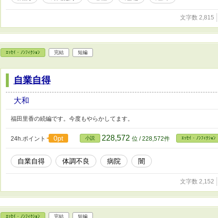
文字数 2,815
ｴｯｾｲ・ﾉﾝﾌｨｸｼｮﾝ
完結
短編
自業自得
大和
福田里香の続編です。今度もやらかしてます。
228,572
0pt
24h.ポイント
小説
位 / 228,572件
ｴｯｾｲ・ﾉﾝﾌｨｸｼｮﾝ
自業自得
体調不良
病院
闇
文字数 2,152
ｴｯｾｲ・ﾉﾝﾌｨｸｼｮﾝ
完結
短編