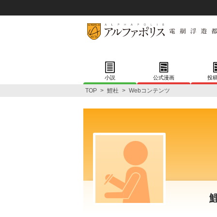
小説
公式漫画
投
TOP
>
鯉杜
>
Webコンテンツ