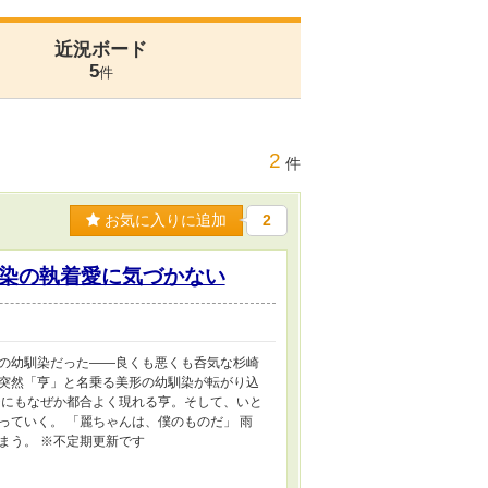
近況ボード
5
件
2
件
お気に入りに追加
2
染の執着愛に気づかない
の幼馴染だった――良くも悪くも呑気な杉崎
突然「亨」と名乗る美形の幼馴染が転がり込
チにもなぜか都合よく現れる亨。そして、いと
ていく。 「麗ちゃんは、僕のものだ」 雨
まう。 ※不定期更新です