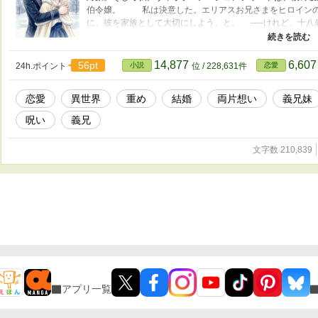
伯令嬢。 私は決意した。エリアスお兄さまをヒロインの
に、彼を家族として大切にしよう、と。 ──けれど、十八
の前で、私は身体を捧げてしまった。「これは応急処置なん
ら、毎月の満月の夜。書斎で、湯殿で、馬車の中で。エリア
体は彼を忘れられなくなっていく。 「これは呪いのせい
14,877
6,60
56pt
24h.ポイント
小説
位 / 228,631件
恋愛
も、すべて呪いのせい──」 そう、信じていたのに。 ※
※お話はゆっくり進みます ※性描写あり。18禁要素を含み
恋愛
異世界
重め
結婚
両片想い
義兄妹
呪い
義兄
文字数 210,839
アプリ一覧