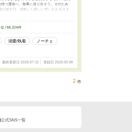
待つ運命へ、無事に送り出そう。そのため
歳の誕生日。発動した呪いに苦しむお兄さま
だから」と自分に言い聞かせて。 それか
スお兄さまの執着は深くなる一方で、私の身
。彼が私を求めるのも、私が彼を求めるの
7
位 / 66,324件
第二章完結済。現在第三章を更新しています。
ます
溺愛/執着
ノーチェ
最終更新日 2026.07.31
登録日 2026.05.06
2
件
公式SNS一覧