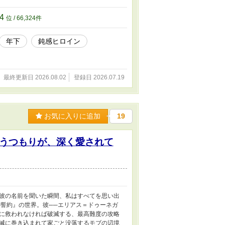
24
位 / 66,324件
年下
鈍感ヒロイン
最終更新日 2026.08.02
登録日 2026.07.19
お気に入りに追加
19
うつもりが、深く愛されて
彼の名前を聞いた瞬間、私はすべてを思い出
誓約』の世界。彼──エリアス＝ドゥーネガ
に救われなければ破滅する、最高難度の攻略
滅に巻き込まれて家ごと没落するモブの辺境