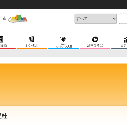
Web
稿漫画
レンタル
絵本ひろば
ビジ
コンテンツ大賞
鯉杜