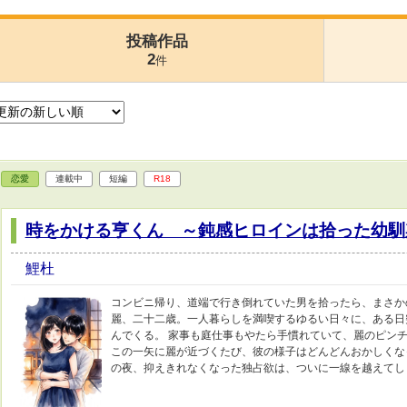
投稿作品
2
件
恋愛
連載中
短編
R18
時をかける亨くん ～鈍感ヒロインは拾った幼馴
鯉杜
コンビニ帰り、道端で行き倒れていた男を拾ったら、まさか
麗、二十二歳。一人暮らしを満喫するゆるい日々に、ある日
んでくる。 家事も庭仕事もやたら手慣れていて、麗のピン
この一矢に麗が近づくたび、彼の様子はどんどんおかしくなっ
の夜、抑えきれなくなった独占欲は、ついに一線を越えてし