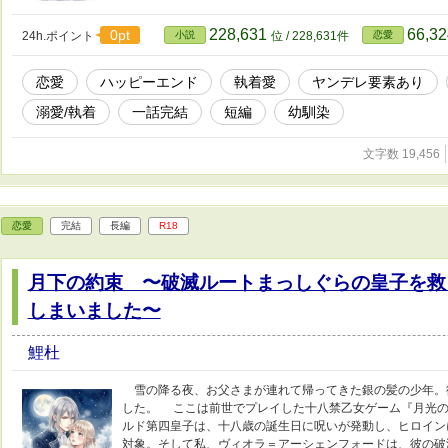
228,631
66,3
0pt
24h.ポイント
小説
位 / 228,631件
恋愛
恋愛
ハッピーエンド
執着愛
ヤンデレ要素あり
溺愛/執着
一話完結
短編
幼馴染
文字数 19,456
恋愛
完結
長編
R18
月下の約束 〜破滅ルートまっしぐらの皇子を救
しまいました〜
鯉杜
雪の降る夜、お父さまが連れて帰ってきた銀の髪の少年。
した。 ここは前世でプレイした十八禁乙女ゲーム『月光の
ルド第四皇子は、十八歳の誕生日に呪いが発動し、ヒロイン
対象。そして私、ヴィオラ＝アーシェンフォードは、彼の破